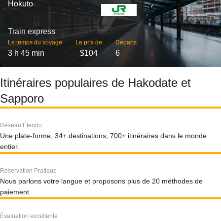
Hokuto
Train express
Le temps du voyage
Le prix de
Départs
3 h 45 min
$104
6
Itinéraires populaires de Hakodate et
Sapporo
Réseau Étendu
Une plate-forme, 34+ destinations, 700+ itinéraires dans le monde
entier.
Réservation Pratique
Nous parlons votre langue et proposons plus de 20 méthodes de
paiement.
Évaluation excellente