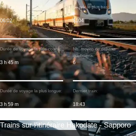
Premier train:
Le prix le plus bas:
06:02
$104
Durée de voyage la plus courte:
Nb. moyen de départs
quotidiens:
3 h 45 m
6
Durée de voyage la plus longue:
Dernier train:
3 h 59 m
18:43
Trains sur l’itinéraire Hakodate - Sapporo