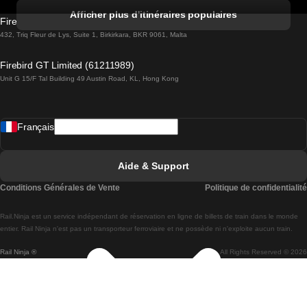
Trains de Albufeira à Lisbonne
Afficher plus d'itinéraires populaires
Firebird GT Limited (OC 1451)
Trains de Lisbonne à Lagos
432, Triq Fleur de Lys, Suite 1, Birkirkara, BKR 9061, Malta
Trains de Lagos à Lisbonne
Firebird GT Limited (61211989)
Unit G 15/F Tal Building 49 Austin Road, KL, Hong Kong
Trains de Lisbonne à Madrid
Trains de Madrid à Lisbonne
Français
Trains de Lisbonne à Faro
Trains de Faro à Lisbonne
Aide & Support
Trains de Lisbonne à Coimbra
Conditions Générales de Vente
Politique de confidentialité
Trains de Coimbra à Lisbonne
Rail.Ninja est un service indépendant de réservation en ligne de billets de train dans le monde
Trains de Lisbonne à Braga
entier. Rail Ninja n'est pas un transporteur ferroviaire et ne possède ni n'exploite aucun train.
Rail Ninja ®
All Rights Reserved © 2026
Trains de Braga à Lisbonne
Trains de Porto à Coimbra
Trains de Coimbra à Porto