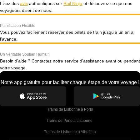
Lisez des
avis
authentiques sur
Rail Ninja
et découvrez ce que nos
voyageurs disent de nous.
Planification Flexible
Vous pouvez facilement réserver des billets de train jusqu'à un an à
l'avance.
Un Véritable Soutien Humain
Besoin d'aide ? Contactez notre service d'assistance avant ou pendant
votre voyage.
Notre app gratuite pour faciliter chaque étape de votre voyage !
Trains de Lisbonne à Porto
Trains de Porto à Lisbonne 
Trains de Lisbonne à Albufeira