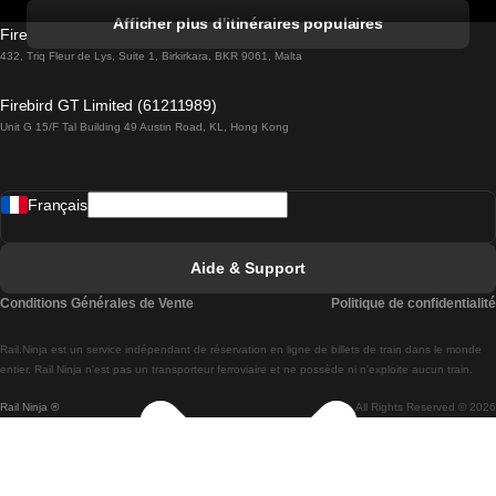
Trains de Albufeira à Lisbonne
Afficher plus d'itinéraires populaires
Firebird GT Limited (OC 1451)
Trains de Lisbonne à Lagos
432, Triq Fleur de Lys, Suite 1, Birkirkara, BKR 9061, Malta
Trains de Lagos à Lisbonne
Firebird GT Limited (61211989)
Unit G 15/F Tal Building 49 Austin Road, KL, Hong Kong
Trains de Lisbonne à Madrid
Trains de Madrid à Lisbonne
Français
Trains de Lisbonne à Faro
Trains de Faro à Lisbonne
Aide & Support
Trains de Lisbonne à Coimbra
Conditions Générales de Vente
Politique de confidentialité
Trains de Coimbra à Lisbonne
Rail.Ninja est un service indépendant de réservation en ligne de billets de train dans le monde
Trains de Lisbonne à Braga
entier. Rail Ninja n'est pas un transporteur ferroviaire et ne possède ni n'exploite aucun train.
Rail Ninja ®
All Rights Reserved © 2026
Trains de Braga à Lisbonne
Trains de Porto à Coimbra
Trains de Coimbra à Porto