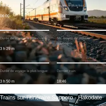
Premier train:
Le prix le plus bas:
06:00
$104
Durée de voyage la plus courte:
Nb. moyen de départs
quotidiens:
3 h 29 m
6
Durée de voyage la plus longue:
Dernier train:
3 h 50 m
18:46
Trains sur l’itinéraire Sapporo - Hakodate