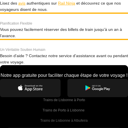
Lisez des
avis
authentiques sur
Rail Ninja
et découvrez ce que nos
voyageurs disent de nous.
Planification Flexible
Vous pouvez facilement réserver des billets de train jusqu'à un an à
l'avance.
Un Véritable Soutien Humain
Besoin d'aide ? Contactez notre service d'assistance avant ou pendant
votre voyage.
Notre app gratuite pour faciliter chaque étape de votre voyage !
Trains de Lisbonne à Porto
Trains de Porto à Lisbonne 
Trains de Lisbonne à Albufeira