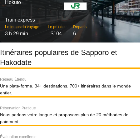
Hokuto
Train express
Le temps du voyage
Le prix de
Départs
3 h 29 min
$104
6
Itinéraires populaires de Sapporo et
Hakodate
Réseau Étendu
Une plate-forme, 34+ destinations, 700+ itinéraires dans le monde
entier.
Réservation Pratique
Nous parlons votre langue et proposons plus de 20 méthodes de
paiement.
Évaluation excellente