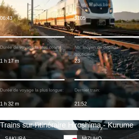
Premier train:
Le prix le plus bas:
06:43
$105
Durée de voyage la plus courte:
Nb. moyen de départs
quotidiens:
1 h 17 m
23
Durée de voyage la plus longue:
Dernier train:
1 h 32 m
21:52
Trains sur l’itinéraire Hiroshima - Kurume
SAKURA
MIZUHO