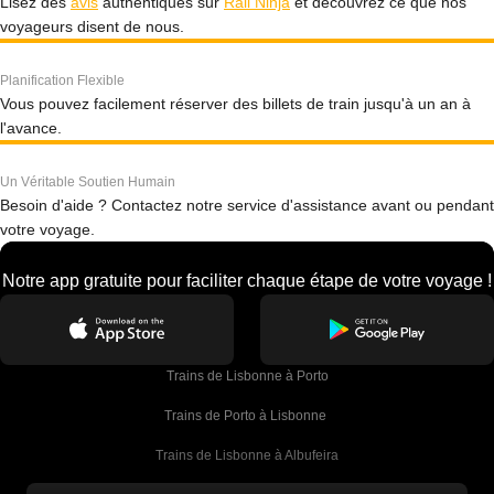
Lisez des
avis
authentiques sur
Rail Ninja
et découvrez ce que nos
voyageurs disent de nous.
Planification Flexible
Vous pouvez facilement réserver des billets de train jusqu'à un an à
l'avance.
Un Véritable Soutien Humain
Besoin d'aide ? Contactez notre service d'assistance avant ou pendant
votre voyage.
Notre app gratuite pour faciliter chaque étape de votre voyage !
Trains de Lisbonne à Porto
Trains de Porto à Lisbonne 
Trains de Lisbonne à Albufeira