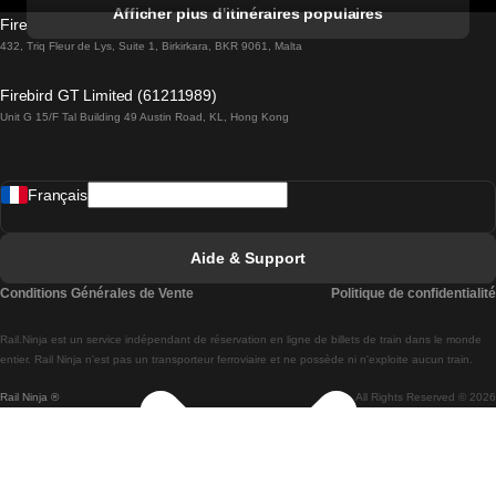
Trains de Albufeira à Lisbonne
Afficher plus d'itinéraires populaires
Firebird GT Limited (OC 1451)
Trains de Lisbonne à Lagos
432, Triq Fleur de Lys, Suite 1, Birkirkara, BKR 9061, Malta
Trains de Lagos à Lisbonne
Firebird GT Limited (61211989)
Unit G 15/F Tal Building 49 Austin Road, KL, Hong Kong
Trains de Lisbonne à Madrid
Trains de Madrid à Lisbonne
Français
Trains de Lisbonne à Faro
Trains de Faro à Lisbonne
Aide & Support
Trains de Lisbonne à Coimbra
Conditions Générales de Vente
Politique de confidentialité
Trains de Coimbra à Lisbonne
Rail.Ninja est un service indépendant de réservation en ligne de billets de train dans le monde
Trains de Lisbonne à Braga
entier. Rail Ninja n'est pas un transporteur ferroviaire et ne possède ni n'exploite aucun train.
Rail Ninja ®
All Rights Reserved © 2026
Trains de Braga à Lisbonne
Trains de Porto à Coimbra
Trains de Coimbra à Porto