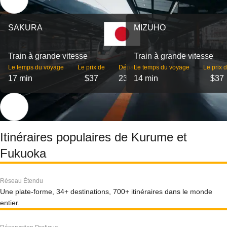
SAKURA
MIZUHO
Train à grande vitesse
Train à grande vitesse
Le temps du voyage
Le prix de
Départs
Le temps du voyage
Le prix 
17 min
$37
23
14 min
$37
Itinéraires populaires de Kurume et
Fukuoka
Réseau Étendu
Une plate-forme, 34+ destinations, 700+ itinéraires dans le monde
entier.