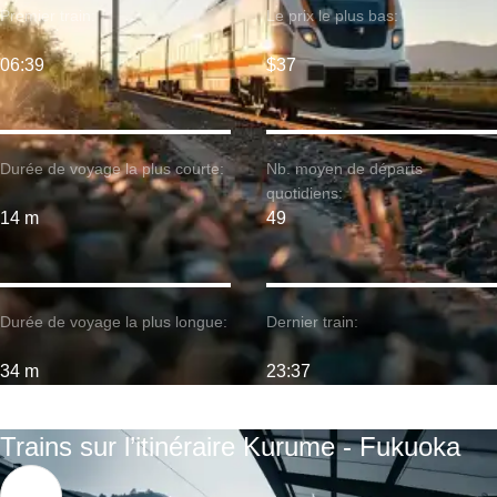
Premier train:
Le prix le plus bas:
06:39
$37
Durée de voyage la plus courte:
Nb. moyen de départs
quotidiens:
14 m
49
Durée de voyage la plus longue:
Dernier train:
34 m
23:37
Trains sur l’itinéraire Kurume - Fukuoka