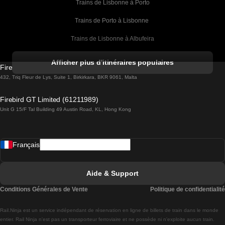
Trains de Lisbonne à Porto
Trains de Porto à Lisbonne 
Trains de Lisbonne à Albufeira
Trains de Albufeira à Lisbonne
Afficher plus d'itinéraires populaires
Firebird GT Limited (OC 1451)
Trains de Lisbonne à Lagos
432, Triq Fleur de Lys, Suite 1, Birkirkara, BKR 9061, Malta
Trains de Lagos à Lisbonne
Firebird GT Limited (61211989)
Unit G 15/F Tal Building 49 Austin Road, KL, Hong Kong
Trains de Lisbonne à Madrid
Trains de Madrid à Lisbonne
Français
Trains de Lisbonne à Faro
Trains de Faro à Lisbonne
Aide & Support
Trains de Lisbonne à Coimbra
Conditions Générales de Vente
Politique de confidentialité
Trains de Coimbra à Lisbonne
Rail.Ninja est un service indépendant de réservation en ligne de billets de train dans le monde
Trains de Lisbonne à Braga
entier. Rail Ninja n'est pas un transporteur ferroviaire et ne possède ni n'exploite aucun train.