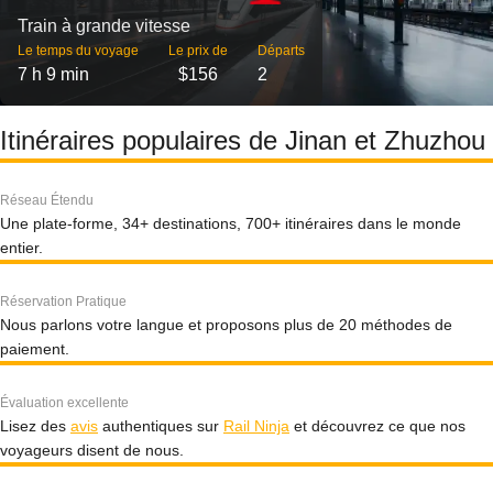
Train à grande vitesse
Le temps du voyage
Le prix de
Départs
7 h 9 min
$156
2
Itinéraires populaires de Jinan et Zhuzhou
Réseau Étendu
Une plate-forme, 34+ destinations, 700+ itinéraires dans le monde
entier.
Réservation Pratique
Nous parlons votre langue et proposons plus de 20 méthodes de
paiement.
Évaluation excellente
Lisez des
avis
authentiques sur
Rail Ninja
et découvrez ce que nos
voyageurs disent de nous.