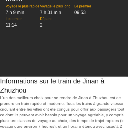
Voyage le plus rapide
Voyage le plus long
Le premier
7 h 9 min
7 h 31 min
09:53
Le dernier
Départs
11:14
2
Informations sur le train de Jinan à
Zhuzhou
L'un des meilleurs choix pour se rendre de Jinan à Zhuzhou est de
prendre un train rapide et moderne. Tous les trains à grande vitesse
circulant entre les villes ont été conçus pour offrir aux passagers tout
ce dont ils peuvent avoir besoin pour un voyage agréable, y compris
plusieurs classes de voyage au choix, des temps de trajet rapides (le
voyage dure environ 7 heures), et un horaire étendu avec jusqu'à 2