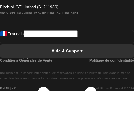
Trains de Lagos à Lisbonne
Firebird GT Limited (61211989)
Unit G 15/F Tal Building 49 Austin Road, KL, Hong Kong
Trains de Lisbonne à Madrid
Trains de Madrid à Lisbonne
Français
Trains de Lisbonne à Faro
Trains de Faro à Lisbonne
Aide & Support
Trains de Lisbonne à Coimbra
Conditions Générales de Vente
Politique de confidentialité
Trains de Coimbra à Lisbonne
Rail.Ninja est un service indépendant de réservation en ligne de billets de train dans le monde
Trains de Lisbonne à Braga
entier. Rail Ninja n'est pas un transporteur ferroviaire et ne possède ni n'exploite aucun train.
Rail Ninja ®
All Rights Reserved © 2026
Trains de Braga à Lisbonne
Trains de Porto à Coimbra
Trains de Coimbra à Porto
Trains de Barcelone à Madrid
Trains de Madrid à Barcelone