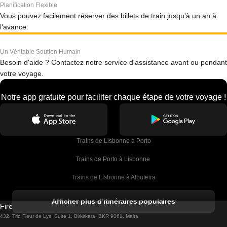
Planification Flexible
Vous pouvez facilement réserver des billets de train jusqu'à un an à
l'avance.
Un Véritable Soutien Humain
Besoin d'aide ? Contactez notre service d'assistance avant ou pendant
votre voyage.
Notre app gratuite pour faciliter chaque étape de votre voyage !
Trains de Lisbonne à Porto
Trains de Porto à Lisbonne 
Trains de Lisbonne à Albufeira
Trains de Albufeira à Lisbonne
Afficher plus d'itinéraires populaires
Firebird GT Limited (OC 1451)
Trains de Lisbonne à Lagos
432, Triq Fleur de Lys, Suite 1, Birkirkara, BKR 9061, Malta