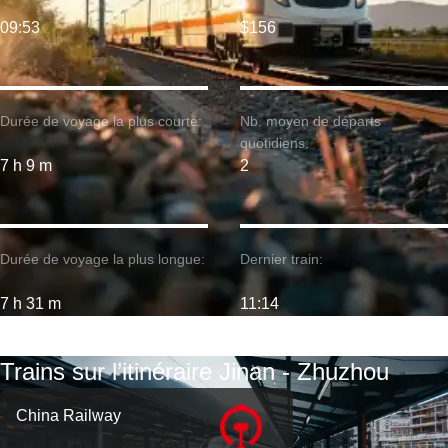
09:53
$156
Durée de voyage la plus courte:
Nb. moyen de départs
quotidiens:
7 h 9 m
2
Durée de voyage la plus longue:
Dernier train:
7 h 31 m
11:14
Trains sur l’itinéraire Jinan - Zhuzhou
China Railway