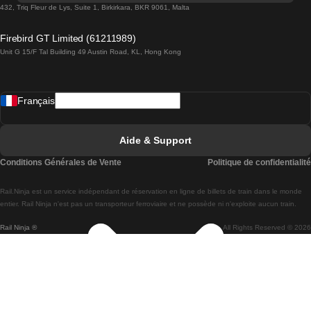
Trains de Lisbonne à Lagos
432, Triq Fleur de Lys, Suite 1, Birkirkara, BKR 9061, Malta
Trains de Lagos à Lisbonne
Firebird GT Limited (61211989)
Unit G 15/F Tal Building 49 Austin Road, KL, Hong Kong
Trains de Lisbonne à Madrid
Trains de Madrid à Lisbonne
Français
Trains de Lisbonne à Faro
Trains de Faro à Lisbonne
Aide & Support
Trains de Lisbonne à Coimbra
Conditions Générales de Vente
Politique de confidentialité
Trains de Coimbra à Lisbonne
Rail.Ninja est un service indépendant de réservation en ligne de billets de train dans le monde
Trains de Lisbonne à Braga
entier. Rail Ninja n'est pas un transporteur ferroviaire et ne possède ni n'exploite aucun train.
Rail Ninja ®
All Rights Reserved © 2026
Trains de Braga à Lisbonne
Trains de Porto à Coimbra
Trains de Coimbra à Porto
Trains de Barcelone à Madrid