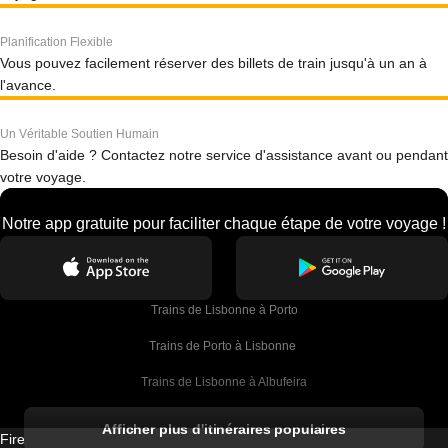
Planification Flexible
Vous pouvez facilement réserver des billets de train jusqu'à un an à
l'avance.
Un Véritable Soutien Humain
Besoin d'aide ? Contactez notre service d'assistance avant ou pendant
votre voyage.
Notre app gratuite pour faciliter chaque étape de votre voyage !
Trains de Lisbonne à Porto
Trains de Porto à Lisbonne 
Trains de Lisbonne à Albufeira
Trains de Albufeira à Lisbonne
Afficher plus d'itinéraires populaires
Firebird GT Limited (OC 1451)