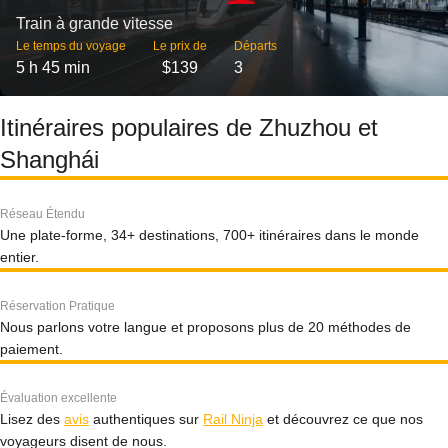
Train à grande vitesse
Le temps du voyage
Le prix de
Départs
5 h 45 min
$139
3
Itinéraires populaires de Zhuzhou et
Shanghái
Réseau Étendu
Une plate-forme, 34+ destinations, 700+ itinéraires dans le monde
entier.
Réservation Pratique
Nous parlons votre langue et proposons plus de 20 méthodes de
paiement.
Évaluation excellente
Lisez des
avis
authentiques sur
Rail Ninja
et découvrez ce que nos
voyageurs disent de nous.