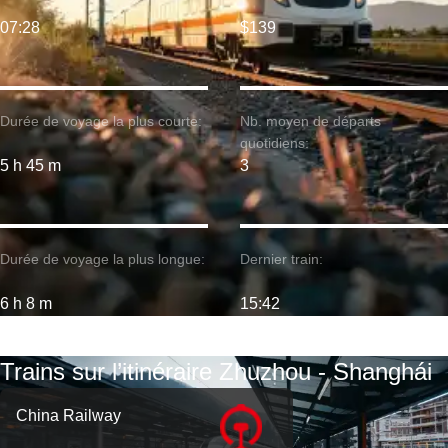
07:28
$139
Durée de voyage la plus courte:
Nb. moyen de départs
quotidiens:
5 h 45 m
3
Durée de voyage la plus longue:
Dernier train:
6 h 8 m
15:42
Trains sur l’itinéraire Zhuzhou - Shanghái
China Railway