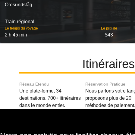
Öresundståg
Train régional
Le temps du voyage
Le prix de
2 h 45 min
$43
Itinérair
Réseau Étendu
Réservation Pratique
Une plate-forme, 34+
Nous parlons votre lan
destinations, 700+ itinéraires
proposons plus de 20
dans le monde entier.
méthodes de paiement