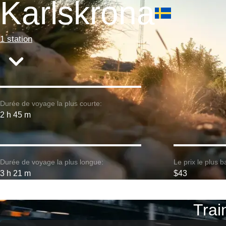
Karlskrona
1 station
Durée de voyage la plus courte:
2 h 45 m
Durée de voyage la plus longue:
Le prix le plus b
3 h 21 m
$43
Trai