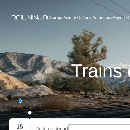
L'Europe
Asie et Océanie
Amériques
Moyen-Ori
Trains
Aller simple
Aller-retour
15
Ville de départ