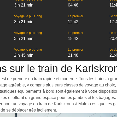
3 h 21 min
04:48
11:
Voyage le plus long
Le premier
Le de
3 h 21 min
12:42
17:
Voyage le plus long
Le premier
Le de
3 h 21 min
18:42
20:
Voyage le plus long
Le premier
Le de
2 h 45 min
21:48
21:
ns sur le train de Karlskr
t de prendre un train rapide et moderne. Tous les trains à grande
yage agréable, y compris plusieurs classes de voyage au choix, 
tastiques équipements à bord sont également à votre disposition
bles et offrant un grand espace pour les jambes et les bagages
ter pour un voyage en train de Karlskrona à Malmo est que les gar
 de se déplacer très facilement.