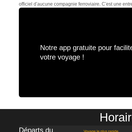
officiel d'aucune compagnie ferroviaire. C'est une entre
Notre app gratuite pour facili
votre voyage !
Horai
Départs du
Voyage le plus rapide