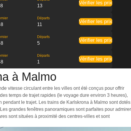
Vérifier les prix
48
13
rnier
Départs
Vérifier les prix
48
11
rnier
Départs
Vérifier les prix
48
5
rnier
Départs
Vérifier les prix
48
1
ona à Malmo
 vitesse circulant entre les villes ont été conçus pour offrir
des temps de trajet rapides (le voyage dure environ 3 heures),
 pendant le trajet. Les trains de Karlskrona à Malmo sont dotés
. Les grandes fenêtres panoramiques sont parfaites pour admirer
es sont situées à proximité des centres-villes et sont