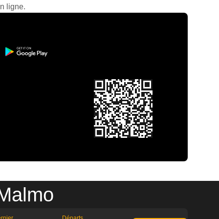
n ligne.
 Malmo
rnier
Départs