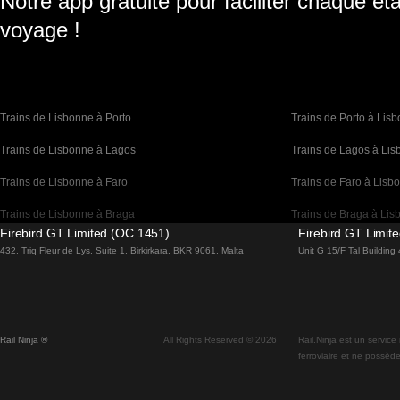
Notre app gratuite pour faciliter chaque ét
voyage !
Trains de Lisbonne à Porto
Trains de Porto à Lis
Trains de Lisbonne à Lagos
Trains de Lagos à Li
Trains de Lisbonne à Faro
Trains de Faro à Lisb
Trains de Lisbonne à Braga
Trains de Braga à Lis
Firebird GT Limited (OC 1451)
Firebird GT Limit
Trains de Barcelone à Madrid
Trains de Madrid à Ba
432, Triq Fleur de Lys, Suite 1, Birkirkara, BKR 9061, Malta
Unit G 15/F Tal Buildin
Trains de Barcelone à Paris
Trains de Paris à Bar
Trains de Barcelone à San Sebastian
Trains de San Sebasti
Rail Ninja ®
All Rights Reserved © 2026
Rail.Ninja est un service
Trains de Madrid à Séville
Trains de Séville à Ma
ferroviaire et ne possède
Trains de Madrid à Valence
Trains de Valence à M