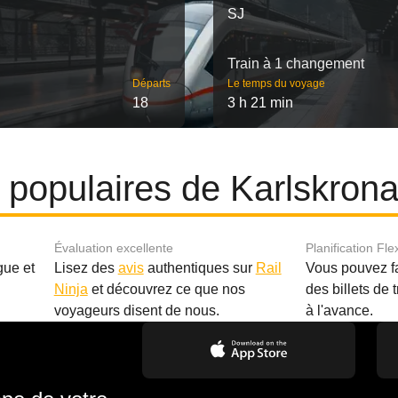
SJ
Train à 1 changement
Départs
Le temps du voyage
18
3 h 21 min
es populaires de Karlskron
Évaluation excellente
Planification Fle
gue et
Lisez des
avis
authentiques sur
Rail
Vous pouvez f
Ninja
et découvrez ce que nos
des billets de 
.
voyageurs disent de nous.
à l'avance.