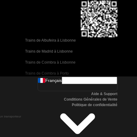
Trains de Albufeira à Lisbonne
Trains de Madrid à Lisbonne
Trains de Coimbra à Lisbonne
Trains de Coimbra à Porto
Français
Trains de Valence à Barcelone
Aide & Support
Trains de Séville à Barcelone
Conditions Générales de Vente
Politique de confidentialité
Trains de Malaga à Barcelone
 un transporteur
Trains de Malaga à Madrid
Trains de Cordoue à Madrid