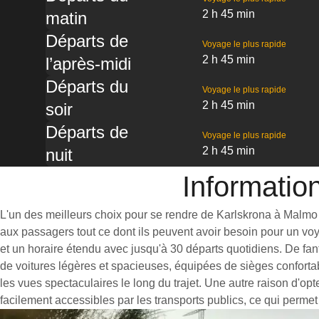
2 h 45 min
matin
Départs de
Voyage le plus rapide
2 h 45 min
l’après-midi
Départs du
Voyage le plus rapide
2 h 45 min
soir
Départs de
Voyage le plus rapide
2 h 45 min
nuit
Informatio
L'un des meilleurs choix pour se rendre de Karlskrona à Malmo es
aux passagers tout ce dont ils peuvent avoir besoin pour un vo
et un horaire étendu avec jusqu'à 30 départs quotidiens. De fan
de voitures légères et spacieuses, équipées de sièges conforta
les vues spectaculaires le long du trajet. Une autre raison d'op
facilement accessibles par les transports publics, ce qui permet