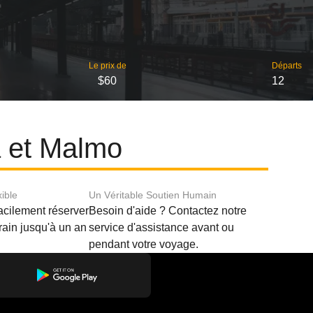
Le prix de
Départs
$60
12
a et Malmo
xible
Un Véritable Soutien Humain
acilement réserver
Besoin d'aide ? Contactez notre
train jusqu'à un an
service d'assistance avant ou
pendant votre voyage.