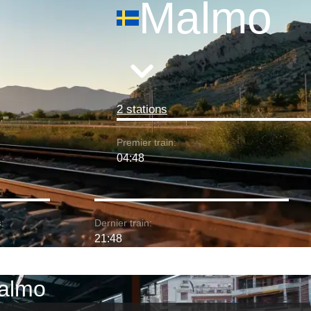
Malmo
2 stations
Premier train:
04:48
:
Dernier train:
21:48
Malmo