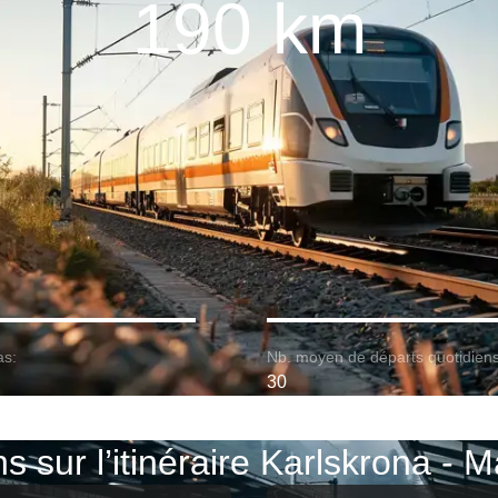
190 km
as:
Nb. moyen de départs quotidiens
30
ns sur l’itinéraire Karlskrona - 