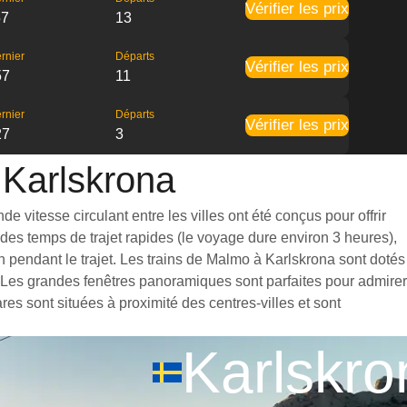
Vérifier les prix
57
13
rnier
Départs
Vérifier les prix
57
11
rnier
Départs
Vérifier les prix
27
3
 Karlskrona
 vitesse circulant entre les villes ont été conçus pour offrir
des temps de trajet rapides (le voyage dure environ 3 heures),
 pendant le trajet. Les trains de Malmo à Karlskrona sont dotés
. Les grandes fenêtres panoramiques sont parfaites pour admirer
es sont situées à proximité des centres-villes et sont
Karlskro