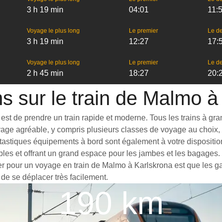
3 h 19 min
04:01
11:
Voyage le plus long
Le premier
Le de
3 h 19 min
12:27
17:
Voyage le plus long
Le premier
Le de
2 h 45 min
18:27
20:
ns sur le train de Malmo à
t de prendre un train rapide et moderne. Tous les trains à grande
yage agréable, y compris plusieurs classes de voyage au choix, 
tastiques équipements à bord sont également à votre disposition
bles et offrant un grand espace pour les jambes et les bagages
ter pour un voyage en train de Malmo à Karlskrona est que les gar
 de se déplacer très facilement.
190 km