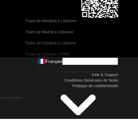
Trains de Albufeira à Lisbonne
Trains de Madrid à Lisbonne
Trains de Coimbra à Lisbonne
Trains de Coimbra à Porto
Français
Trains de Valence à Barcelone
Aide & Support
Trains de Séville à Barcelone
Conditions Générales de Vente
Politique de confidentialité
Trains de Malaga à Barcelone
 un transporteur
Trains de Malaga à Madrid
Trains de Cordoue à Madrid
Trains de San Sebastian à Madrid
Trains de Séville à Malaga