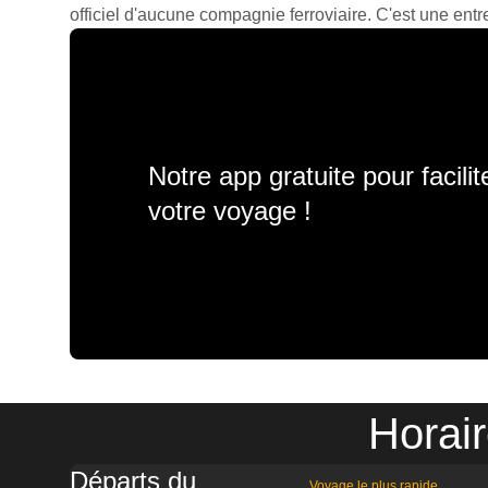
officiel d'aucune compagnie ferroviaire. C'est une entre
Notre app gratuite pour facili
votre voyage !
Horai
Départs du
Voyage le plus rapide