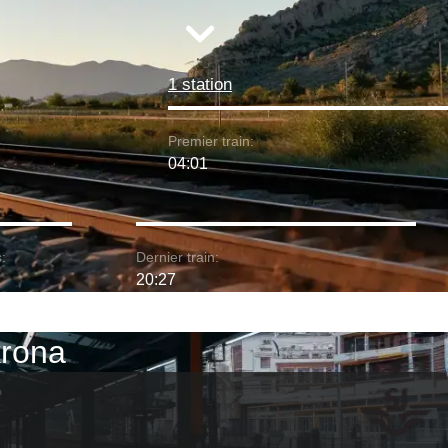
1 station
Premier train:
04:01
:
Dernier train:
20:27
krona