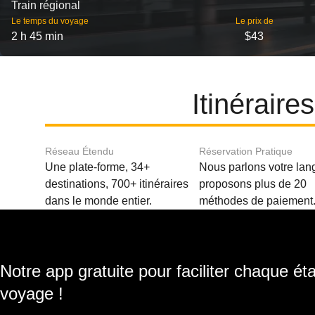
Train régional
Le temps du voyage
Le prix de
2 h 45 min
$43
Itinérair
Réseau Étendu
Réservation Pratique
Une plate-forme, 34+
Nous parlons votre lan
destinations, 700+ itinéraires
proposons plus de 20
dans le monde entier.
méthodes de paiement
Notre app gratuite pour faciliter chaque ét
voyage !