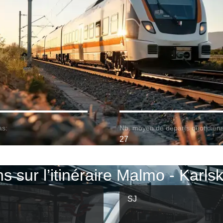
as:
Nb. moyen de départs quotidiens
27
ns sur l’itinéraire Malmo - Karls
SJ