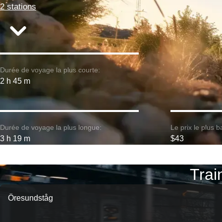
2 stations
Durée de voyage la plus courte:
2 h 45 m
Durée de voyage la plus longue:
Le prix le plus b
3 h 19 m
$43
Trai
Öresundståg