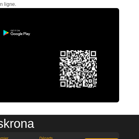
n ligne.
skrona
rnier
Départs