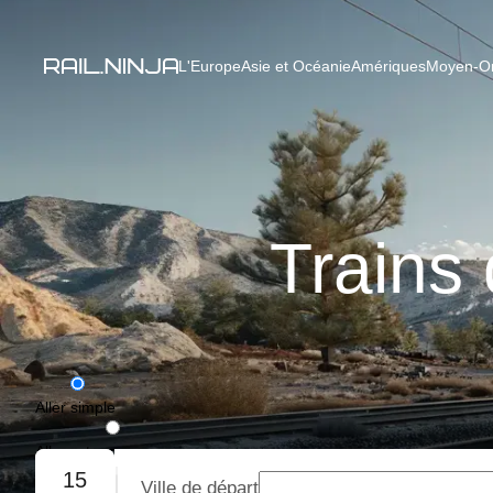
L'Europe
Asie et Océanie
Amériques
Moyen-Ori
Trains
Aller simple
Aller-retour
15
Ville de départ