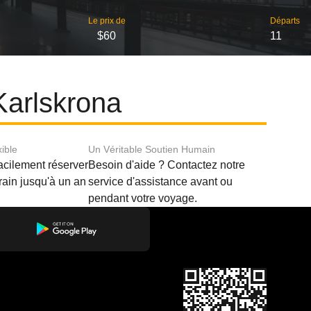
Le prix de
Départs
$60
11
Karlskrona
xible
Un Véritable Soutien Humain
acilement réserver
Besoin d'aide ? Contactez notre
train jusqu'à un an
service d'assistance avant ou
pendant votre voyage.