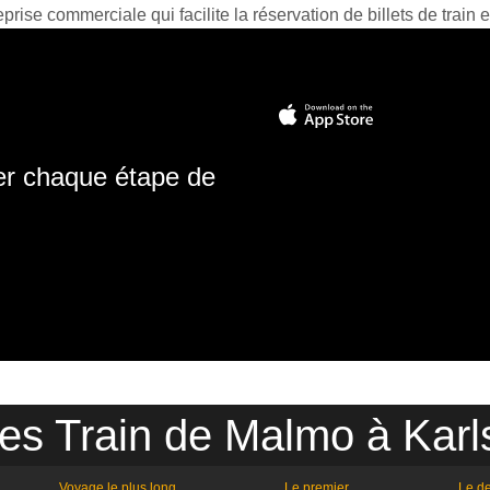
prise commerciale qui facilite la réservation de billets de train e
ter chaque étape de
res Train de Malmo à Karl
Voyage le plus long
Le premier
Le de