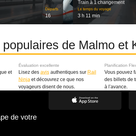
Train à 1 changement
Départs
Le temps du voyage
16
3 h 11 min
es populaires de Malmo et 
Évaluation excellente
Planification Fle
gue et
Lisez des
avis
authentiques sur
Rail
Vous pouvez f
Ninja
et découvrez ce que nos
des billets de 
.
voyageurs disent de nous.
à l'avance.
ape de votre