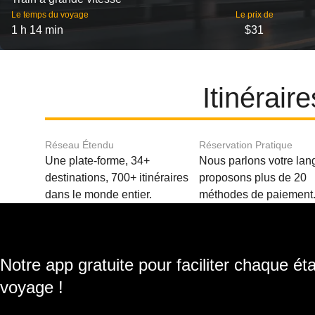
Le temps du voyage
Le prix de
1 h 14 min
$31
Itinérai
Réseau Étendu
Réservation Pratique
Une plate-forme, 34+
Nous parlons votre lan
destinations, 700+ itinéraires
proposons plus de 20
dans le monde entier.
méthodes de paiement
Notre app gratuite pour faciliter chaque ét
voyage !