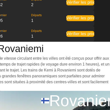
Vérifier les prix
32
2
rnier
Départs
Vérifier les prix
05
1
rnier
Départs
Vérifier les prix
26
1
 Rovaniemi
itesse circulant entre les villes ont été conçus pour offrir aux
emps de trajet rapides (le voyage dure environ 1 heures), et un
nt le trajet. Les trains de Kemi à Rovaniemi sont dotés de
es grandes fenêtres panoramiques sont parfaites pour admirer
s sont situées à proximité des centres-villes et sont facilement
Rovanie