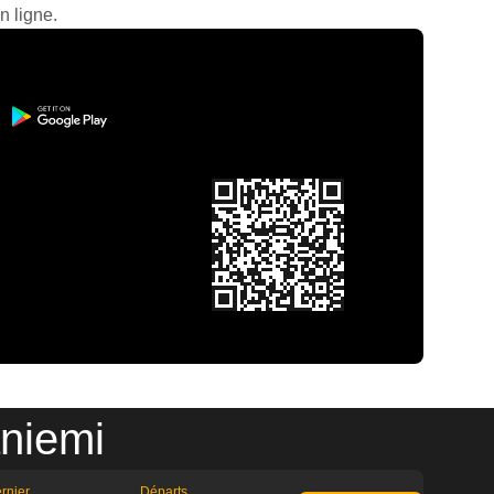
n ligne.
aniemi
rnier
Départs