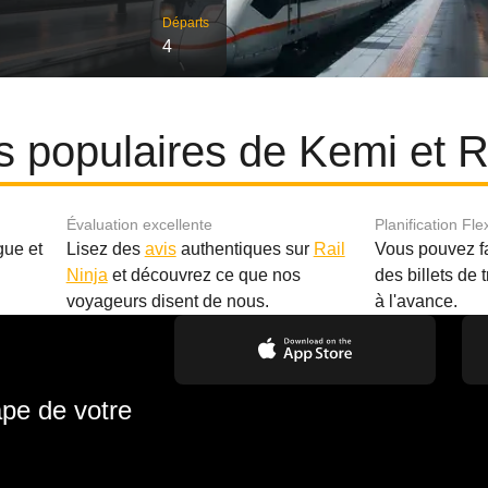
Départs
4
res populaires de Kemi et 
Évaluation excellente
Planification Fle
gue et
Lisez des
avis
authentiques sur
Rail
Vous pouvez f
Ninja
et découvrez ce que nos
des billets de 
.
voyageurs disent de nous.
à l'avance.
ape de votre