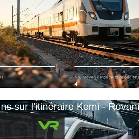
as:
Nb. moyen de départs quotidiens
4
ins sur l’itinéraire Kemi - Rovan