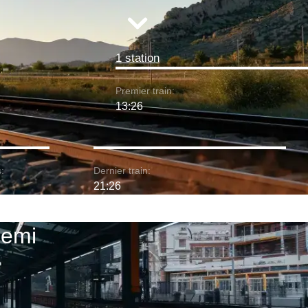
1 station
Premier train:
13:26
:
Dernier train:
21:26
iemi