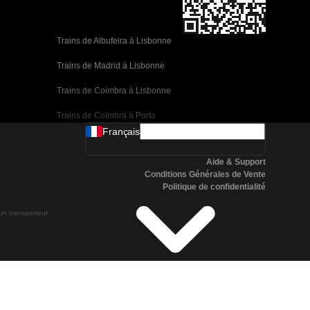
Trains de Albufeira à Lisbonne
Trains de Madrid à Lisbonne
Trains de Coimbra à Lisbonne
Trains de Coimbra à Porto
Français
Trains de Valence à Barcelone
Aide & Support
Trains de Séville à Barcelone
Conditions Générales de Vente
Politique de confidentialité
Trains de Malaga à Barcelone
 un transporteur
Trains de Malaga à Madrid
Trains de Cordoue à Madrid
Trains de San Sebastian à Madrid
Trains de Séville à Malaga