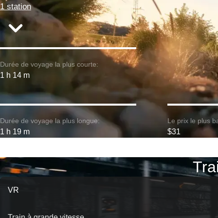
1 station
Durée de voyage la plus courte:
1 h 14 m
Durée de voyage la plus longue:
Le prix le plus b
1 h 19 m
$31
Tra
VR
Train à grande vitesse