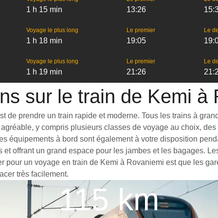
1 h 15 min
13:26
15:
Voyage le plus long
Le premier
Le de
1 h 18 min
19:05
19:
Voyage le plus long
Le premier
Le de
1 h 19 min
21:26
21:
ons sur le train de Kemi à
de prendre un train rapide et moderne. Tous les trains à grande v
agréable, y compris plusieurs classes de voyage au choix, des t
ues équipements à bord sont également à votre disposition penda
s et offrant un grand espace pour les jambes et les bagages. L
ter pour un voyage en train de Kemi à Rovaniemi est que les gare
acer très facilement.
115 km