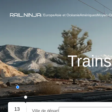
L'Europe
Asie et Océanie
Amériques
Moyen-Ori
Train
Aller simple
Aller-retour
13
Ville de départ