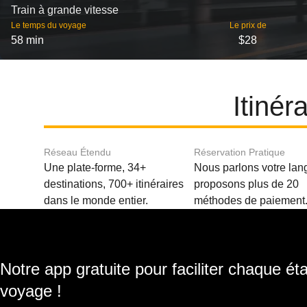
Train à grande vitesse
Le temps du voyage
Le prix de
58 min
$28
Itinér
Réseau Étendu
Réservation Pratique
Une plate-forme, 34+
Nous parlons votre lan
destinations, 700+ itinéraires
proposons plus de 20
dans le monde entier.
méthodes de paiement
Notre app gratuite pour faciliter chaque ét
voyage !