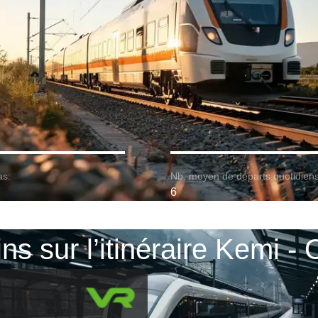
as:
Nb. moyen de départs quotidiens
6
ins sur l’itinéraire Kemi - 