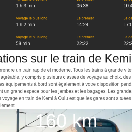
1 h 3 min
06:38
10:
Voyage le plus long
Le premier
Le de
1 h 2 min
14:24
17:
Voyage le plus long
Le premier
Le de
58 min
22:22
22:
tions sur le train de Kem
endre un train rapide et moderne. Tous les trains à grande vitess
agréable, y compris plusieurs classes de voyage au choix, des t
es équipements à bord sont également à votre disposition pendan
ant un grand espace pour les jambes et les bagages. Les grande
un voyage en train de Kemi à Oulu est que les gares sont situées 
ilement.
160 km