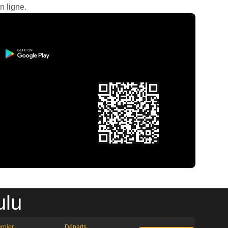
n ligne.
ulu
rnier
Départs