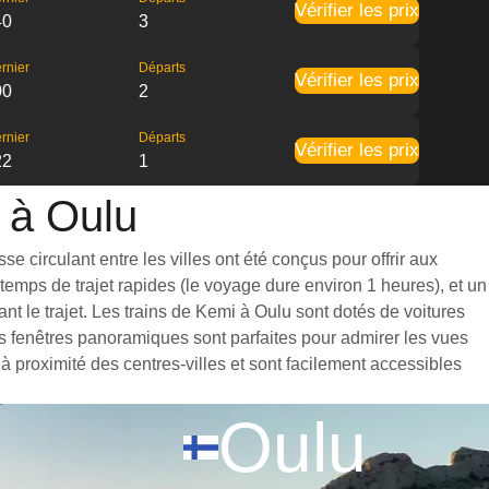
Vérifier les prix
40
3
rnier
Départs
Vérifier les prix
00
2
rnier
Départs
Vérifier les prix
22
1
i à Oulu
e circulant entre les villes ont été conçus pour offrir aux
emps de trajet rapides (le voyage dure environ 1 heures), et un
t le trajet. Les trains de Kemi à Oulu sont dotés de voitures
s fenêtres panoramiques sont parfaites pour admirer les vues
à proximité des centres-villes et sont facilement accessibles
Oulu