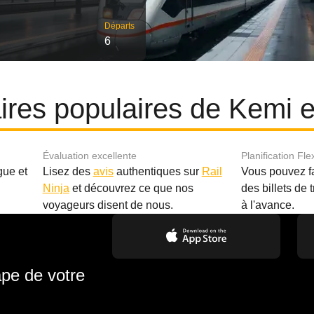
Départs
6
aires populaires de Kemi 
Évaluation excellente
Planification Fle
gue et
Lisez des
avis
authentiques sur
Rail
Vous pouvez f
Ninja
et découvrez ce que nos
des billets de 
.
voyageurs disent de nous.
à l'avance.
ape de votre