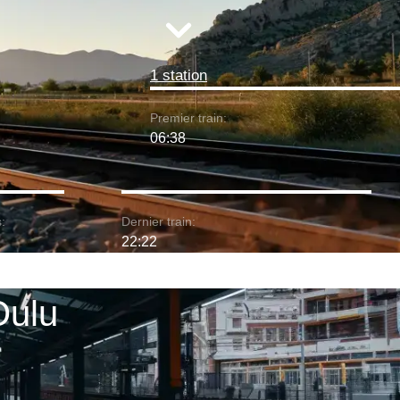
1 station
Premier train:
06:38
:
Dernier train:
22:22
Oulu