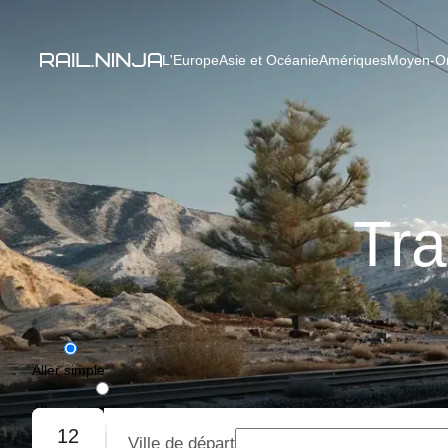
L'Europe
Asie et Océanie
Amériques
Moyen-Ori
Tra
Aller simple
Aller-retour
12
Ville de départ