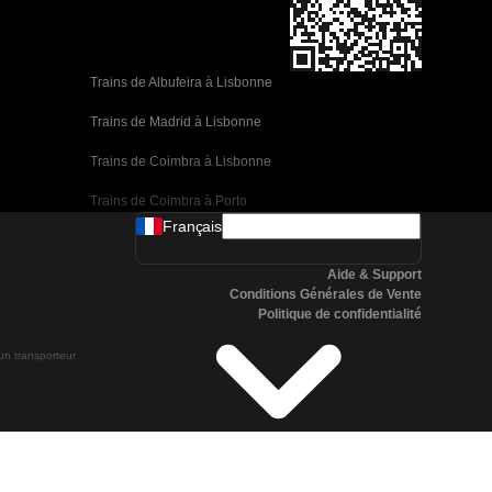
Trains de Albufeira à Lisbonne
Trains de Madrid à Lisbonne
Trains de Coimbra à Lisbonne
Trains de Coimbra à Porto
Français
Trains de Valence à Barcelone
Aide & Support
Trains de Séville à Barcelone
Conditions Générales de Vente
Politique de confidentialité
Trains de Malaga à Barcelone
 un transporteur
Trains de Malaga à Madrid
Trains de Cordoue à Madrid
Trains de San Sebastian à Madrid
Trains de Séville à Malaga