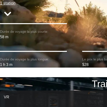
1 station
Durée de voyage la plus courte:
58 m
Durée de voyage la plus longue:
Le prix le plus b
1 h 3 m
$28
Tra
VR