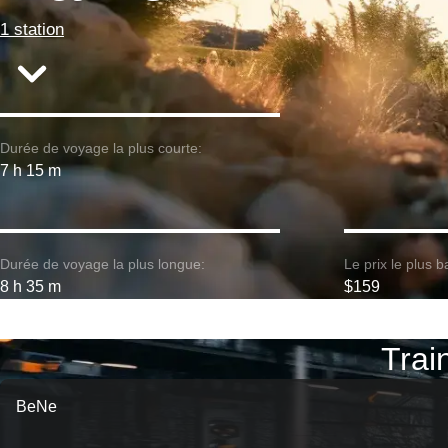
1 station
Durée de voyage la plus courte:
7 h 15 m
Durée de voyage la plus longue:
Le prix le plus b
8 h 35 m
$159
Trai
BeNe