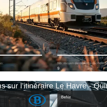
as:
Nb. moyen de départs quotidiens
9
ns sur l’itinéraire Le Havre - Qu
BeNe