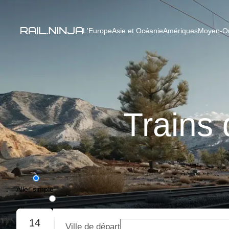
L'Europe
Asie et Océanie
Amériques
Moyen-Ori
Trains
Aller simple
Aller-retour
14
Ville de départ