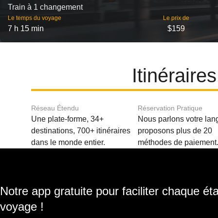
Train à 1 changement
Le temps du voyage
Le prix de
7 h 15 min
$159
Itinérair
Réseau Étendu
Réservation Pratique
Une plate-forme, 34+
Nous parlons votre lan
destinations, 700+ itinéraires
proposons plus de 20
dans le monde entier.
méthodes de paiement
Notre app gratuite pour faciliter chaque ét
voyage !