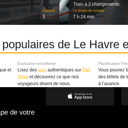
Train à 2 changements
Départs
Le temps du voyage
5
7 h 24 min
es populaires de Le Havre 
Évaluation excellente
Planification Fle
gue et
Lisez des
avis
authentiques sur
Rail
Vous pouvez f
Ninja
et découvrez ce que nos
des billets de 
.
voyageurs disent de nous.
à l'avance.
ape de votre