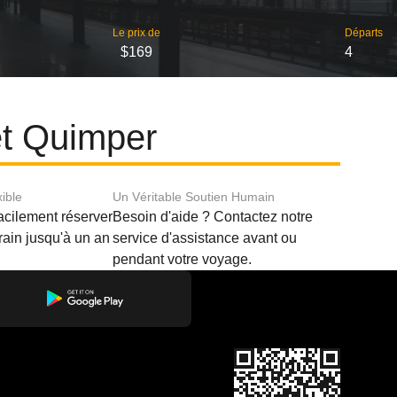
Le prix de
Départs
$169
4
et Quimper
xible
Un Véritable Soutien Humain
acilement réserver
Besoin d'aide ? Contactez notre
train jusqu'à un an
service d'assistance avant ou
pendant votre voyage.