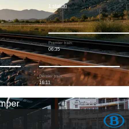
1 station
Premier train:
06:35
:
Dernier train:
16:11
imper