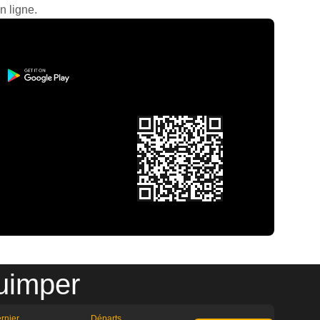
n ligne.
uimper
rnier
Départs