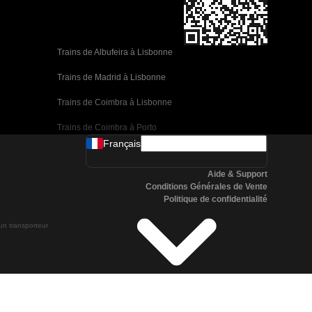
Trains de Albufeira à Lisbonne
Trains de Madrid à Lisbonne
Trains de Coimbra à Lisbonne
Trains de Coimbra à Porto
Français
Trains de Valence à Barcelone
Aide & Support
Trains de Séville à Barcelone
Conditions Générales de Vente
Politique de confidentialité
Trains de Malaga à Barcelone
 un transporteur
Trains de Malaga à Madrid
Trains de Cordoue à Madrid
Trains de San Sebastian à Madrid
Trains de Séville à Malaga