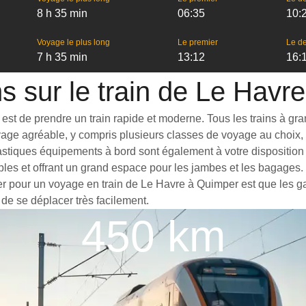
8 h 35 min
06:35
10:
Voyage le plus long
Le premier
Le de
7 h 35 min
13:12
16:
ns sur le train de Le Havr
t de prendre un train rapide et moderne. Tous les trains à grande
yage agréable, y compris plusieurs classes de voyage au choix, 
astiques équipements à bord sont également à votre disposition 
bles et offrant un grand espace pour les jambes et les bagages
ter pour un voyage en train de Le Havre à Quimper est que les ga
 de se déplacer très facilement.
450 km