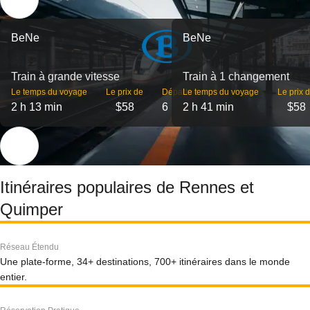
BeNe
BeNe
Train à grande vitesse
Train à 1 changement
Le temps du voyage
Le prix de
Départs
Le temps du voyage
Le prix 
2 h 13 min
$58
6
2 h 41 min
$58
Itinéraires populaires de Rennes et
Quimper
Réseau Étendu
Une plate-forme, 34+ destinations, 700+ itinéraires dans le monde
entier.