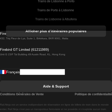
Trains de Lisbonne à Porto
Trains de Porto à Lisbonne 
Trains de Lisbonne à Albufeira
Trains de Albufeira à Lisbonne
Afficher plus d'itinéraires populaires
Firebird GT Limited (OC 1451)
Trains de Lisbonne à Lagos
432, Triq Fleur de Lys, Suite 1, Birkirkara, BKR 9061, Malta
Trains de Lagos à Lisbonne
Firebird GT Limited (61211989)
Unit G 15/F Tal Building 49 Austin Road, KL, Hong Kong
Trains de Lisbonne à Madrid
Trains de Madrid à Lisbonne
Français
Trains de Lisbonne à Faro
Trains de Faro à Lisbonne
Aide & Support
Trains de Lisbonne à Coimbra
Conditions Générales de Vente
Politique de confidentialité
Trains de Coimbra à Lisbonne
Rail.Ninja est un service indépendant de réservation en ligne de billets de train dans le monde
Trains de Lisbonne à Braga
entier. Rail Ninja n'est pas un transporteur ferroviaire et ne possède ni n'exploite aucun train.