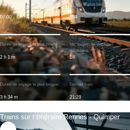
Premier train:
Le prix le plus bas:
07:00
$54
Durée de voyage la plus courte:
Nb. moyen de départs
quotidiens:
2 h 1 m
18
Durée de voyage la plus longue:
Dernier train:
3 h 34 m
21:29
Trains sur l’itinéraire Rennes - Quimper