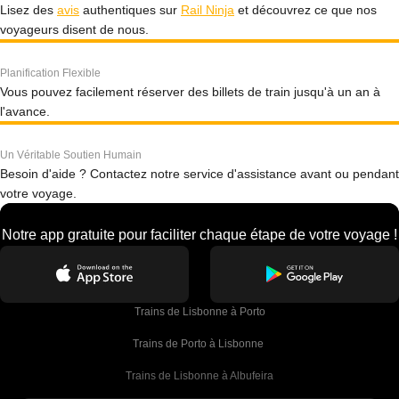
Lisez des
avis
authentiques sur
Rail Ninja
et découvrez ce que nos
voyageurs disent de nous.
Planification Flexible
Vous pouvez facilement réserver des billets de train jusqu'à un an à
l'avance.
Un Véritable Soutien Humain
Besoin d'aide ? Contactez notre service d'assistance avant ou pendant
votre voyage.
Notre app gratuite pour faciliter chaque étape de votre voyage !
Trains de Lisbonne à Porto
Trains de Porto à Lisbonne 
Trains de Lisbonne à Albufeira