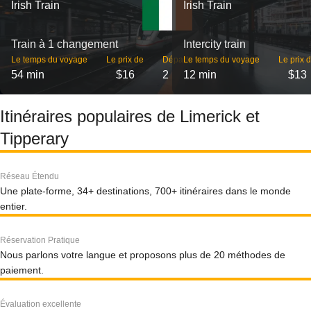
Irish Train
Irish Train
Train à 1 changement
Intercity train
Le temps du voyage
Le prix de
Départs
Le temps du voyage
Le prix 
54 min
$16
2
12 min
$13
Itinéraires populaires de Limerick et
Tipperary
Réseau Étendu
Une plate-forme, 34+ destinations, 700+ itinéraires dans le monde
entier.
Réservation Pratique
Nous parlons votre langue et proposons plus de 20 méthodes de
paiement.
Évaluation excellente