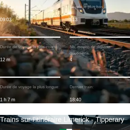
Premier train:
Le prix le plus bas:
09:03
$13
Durée de voyage la plus courte:
Nb. moyen de départs
quotidiens:
12 m
4
Durée de voyage la plus longue:
Dernier train:
1 h 7 m
18:40
Trains sur l’itinéraire Limerick - Tipperary