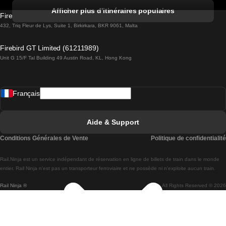
Trains de Albufeira à Lisbonne
Afficher plus d'itinéraires populaires
Firebird GT Limited (OC 1451)
Trains de Lisbonne à Lagos
432, Triq Fleur de Lys, Suite 1, Birkirkara, BKR 9061, Malta
Trains de Lagos à Lisbonne
Firebird GT Limited (61211989)
Unit G 15/F Tal Building 49 Austin Road, KL, Hong Kong
Trains de Lisbonne à Madrid
Trains de Madrid à Lisbonne
Français
Trains de Lisbonne à Faro
Trains de Faro à Lisbonne
Aide & Support
Trains de Lisbonne à Coimbra
Conditions Générales de Vente
Politique de confidentialité
Trains de Coimbra à Lisbonne
Rail.Ninja est un service indépendant de réservation en ligne de billets de train dans le monde
Trains de Lisbonne à Braga
entier. Rail Ninja n'est pas un transporteur ferroviaire et ne possède ni n'exploite aucun train.
Rail Ninja ®
All Rights Reserved © 2026
Trains de Braga à Lisbonne
Trains de Porto à Coimbra
Trains de Coimbra à Porto