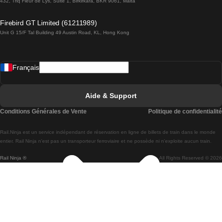
432, Triq Fleur de Lys, Suite 1, Birkirkara, BKR 9061, Malta
Trains de Lagos à Lisbonne
Firebird GT Limited (61211989)
Unit G 15/F Tal Building 49 Austin Road, KL, Hong Kong
Trains de Lisbonne à Madrid
Trains de Madrid à Lisbonne
Français
Trains de Lisbonne à Faro
Trains de Faro à Lisbonne
Aide & Support
Trains de Lisbonne à Coimbra
Conditions Générales de Vente
Politique de confidentialité
Trains de Coimbra à Lisbonne
Rail.Ninja est un service indépendant de réservation en ligne de billets de train dans le monde
Trains de Lisbonne à Braga
entier. Rail Ninja n'est pas un transporteur ferroviaire et ne possède ni n'exploite aucun train.
Rail Ninja ®
All Rights Reserved © 2026
Trains de Braga à Lisbonne
Trains de Porto à Coimbra
Trains de Coimbra à Porto
Trains de Barcelone à Madrid