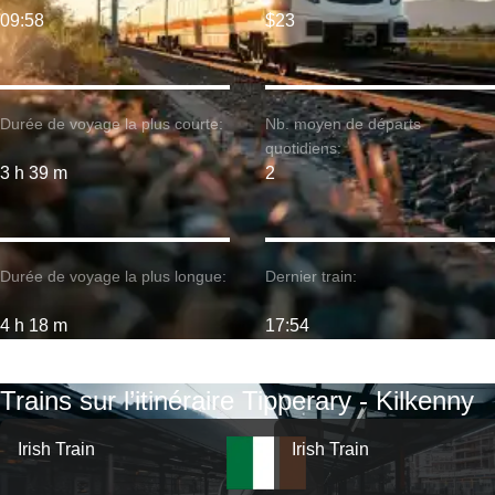
09:58
$23
Durée de voyage la plus courte:
Nb. moyen de départs
quotidiens:
3 h 39 m
2
Durée de voyage la plus longue:
Dernier train:
4 h 18 m
17:54
Trains sur l’itinéraire Tipperary - Kilkenny
Irish Train
Irish Train