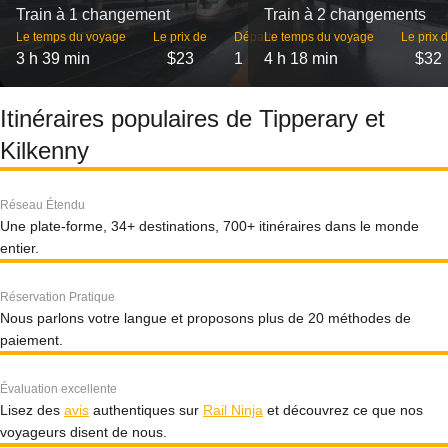
Train à 1 changement
Train à 2 changements
Le temps du voyage
Le prix de
Départs
Le temps du voyage
Le prix 
3 h 39 min
$23
1
4 h 18 min
$32
Itinéraires populaires de Tipperary et
Kilkenny
Réseau Étendu
Une plate-forme, 34+ destinations, 700+ itinéraires dans le monde
entier.
Réservation Pratique
Nous parlons votre langue et proposons plus de 20 méthodes de
paiement.
Évaluation excellente
Lisez des
avis
authentiques sur
Rail Ninja
et découvrez ce que nos
voyageurs disent de nous.