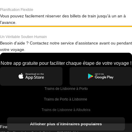
Planification Flexible
Vous pouvez facilement réserver des billets de train jusqu'à un an à
l'avance.
Un Véritable Soutien Humain
Besoin d'aide ? Contactez notre service d'assistance avant ou pendant
votre voyage.
Notre app gratuite pour faciliter chaque étape de votre voyage !
Trains de Lisbonne à Porto
Trains de Porto à Lisbonne 
Trains de Lisbonne à Albufeira
Trains de Albufeira à Lisbonne
Afficher plus d'itinéraires populaires
Firebird GT Limited (OC 1451)
Trains de Lisbonne à Lagos