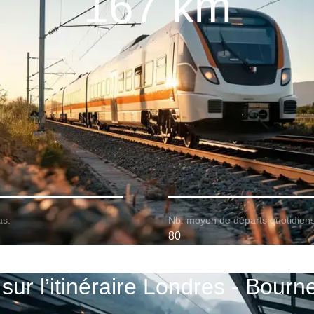
167 km
as:
Nb. moyen de départs quotidiens
80
 sur l’itinéraire Londres - Bour