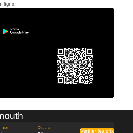
n ligne.
emouth
rnier
Départs
Vérifier les prix