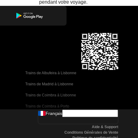
pendant votre voyage.
Trains de Albufeira à Lisbonne
Trains de Madrid à Lisbonne
Trains de Coimbra à Lisbonne
Trains de Coimbra à Porto
Français
Trains de Valence à Barcelone
Aide & Support
Trains de Séville à Barcelone
Conditions Générales de Vente