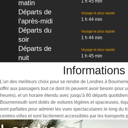
1 h 45 min
matin
Départs de
Voyage le plus rapide
1 h 44 min
l’après-midi
Départs du
Voyage le plus rapide
1 h 44 min
soir
Départs de
Voyage le plus rapide
1 h 45 min
nuit
Informations
L'un des meilleurs choix pour se rendre de Londres à Bournemout
offrir aux passagers tout ce dont ils peuvent avoir besoin pour
heures), et un horaire étendu avec jusqu'à 80 départs quotidien
Bournemouth sont dotés de voitures légères et spacieuses, équ
sont parfaites pour admirer les vues spectaculaires le long du 
centres-villes et sont facilement accessibles par les transports 