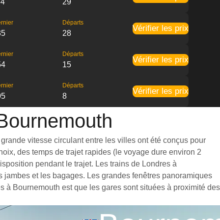
54
29
rnier
Départs
Vérifier les prix
35
28
rnier
Départs
Vérifier les prix
54
15
rnier
Départs
Vérifier les prix
05
8
à Bournemouth
rande vitesse circulant entre les villes ont été conçus pour
hoix, des temps de trajet rapides (le voyage dure environ 2
sposition pendant le trajet. Les trains de Londres à
les jambes et les bagages. Les grandes fenêtres panoramiques
res à Bournemouth est que les gares sont situées à proximité des