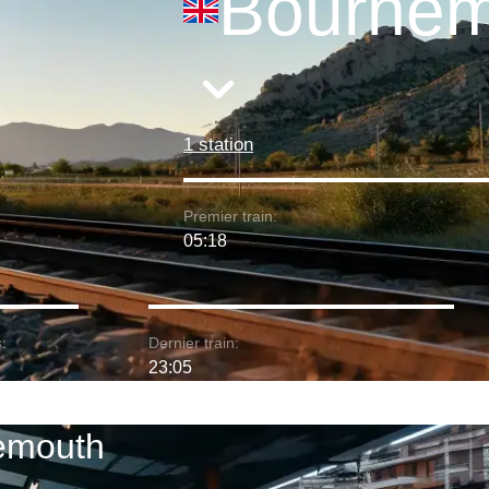
Bournem
1 station
Premier train:
05:18
:
Dernier train:
23:05
nemouth