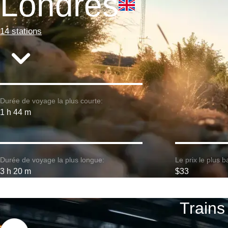
Londres
14 stations
Durée de voyage la plus courte:
1 h 44 m
Durée de voyage la plus longue:
Le prix le plus b
3 h 20 m
$33
Trains