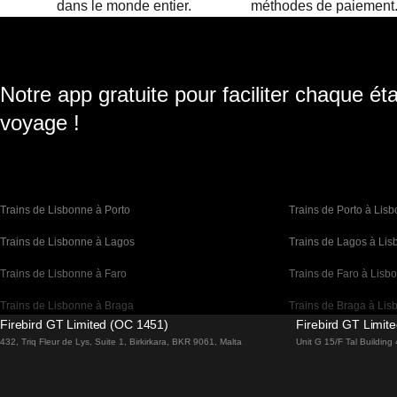
dans le monde entier.
méthodes de paiement
Notre app gratuite pour faciliter chaque ét
voyage !
Trains de Lisbonne à Porto
Trains de Porto à Lis
Trains de Lisbonne à Lagos
Trains de Lagos à Li
Trains de Lisbonne à Faro
Trains de Faro à Lisb
Trains de Lisbonne à Braga
Trains de Braga à Lis
Firebird GT Limited (OC 1451)
Firebird GT Limit
Trains de Barcelone à Madrid
Trains de Madrid à Ba
432, Triq Fleur de Lys, Suite 1, Birkirkara, BKR 9061, Malta
Unit G 15/F Tal Buildin
Trains de Barcelone à Paris
Trains de Paris à Bar