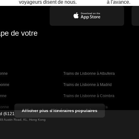
.
voyageurs disent de nous.
à l'avance.
ape de votre
bonne 
Trains de Lisbonne à Albufeira
sbonne
Trains de Lisbonne à Madrid
onne
Trains de Lisbonne à Coimbra
bonne
Trains de Porto à Coimbra
Afficher plus d'itinéraires populaires
ed (61211989)
rcelone
Trains de Barcelone à Valence
g 49 Austin Road, KL, Hong Kong
celone
Trains de Barcelone à Séville