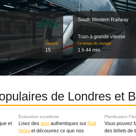
South Western Railway
Train à grande vitesse
Départs
Le temps du voyage
15
1 h 44 min
 populaires de Londres et
Évaluation excellente
Planification Fle
gue et
Lisez des
avis
authentiques sur
Rail
Vous pouvez f
Ninja
et découvrez ce que nos
des billets de 