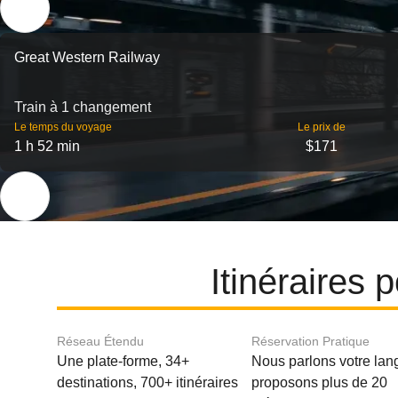
Great Western Railway
Train à 1 changement
Le temps du voyage
Le prix de
1 h 52 min
$171
Itinéraires
Réseau Étendu
Réservation Pratique
Une plate-forme, 34+
Nous parlons votre lan
destinations, 700+ itinéraires
proposons plus de 20