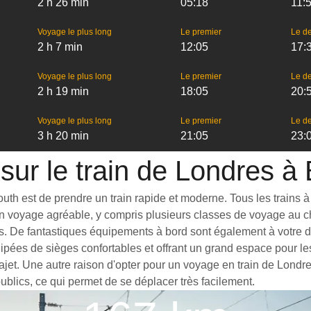
2 h 26 min
05:18
11:
Voyage le plus long
Le premier
Le de
2 h 7 min
12:05
17:
Voyage le plus long
Le premier
Le de
2 h 19 min
18:05
20:
Voyage le plus long
Le premier
Le de
3 h 20 min
21:05
23:
 sur le train de Londres 
h est de prendre un train rapide et moderne. Tous les trains à g
 un voyage agréable, y compris plusieurs classes de voyage au c
s. De fantastiques équipements à bord sont également à votre di
ipées de sièges confortables et offrant un grand espace pour 
trajet. Une autre raison d'opter pour un voyage en train de Lond
publics, ce qui permet de se déplacer très facilement.