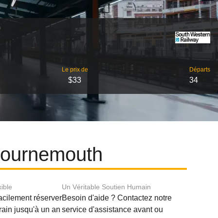
Le prix de
Départs
$33
34
 Bournemouth
xible
Un Véritable Soutien Humain
acilement réserver
Besoin d'aide ? Contactez notre
train jusqu'à un an
service d'assistance avant ou