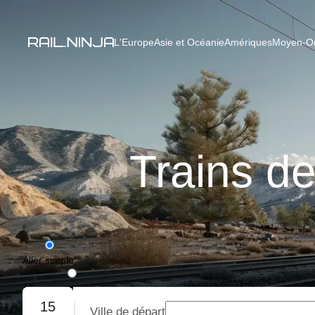
L'Europe
Asie et Océanie
Amériques
Moyen-Ori
Trains d
Aller simple
Aller-retour
15
Ville de départ