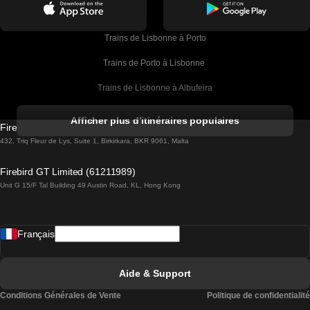
Trains de Lisbonne à Porto
Trains de Porto à Lisbonne 
Trains de Lisbonne à Albufeira
Trains de Albufeira à Lisbonne
Afficher plus d'itinéraires populaires
Firebird GT Limited (OC 1451)
Trains de Lisbonne à Lagos
432, Triq Fleur de Lys, Suite 1, Birkirkara, BKR 9061, Malta
Trains de Lagos à Lisbonne
Firebird GT Limited (61211989)
Unit G 15/F Tal Building 49 Austin Road, KL, Hong Kong
Trains de Lisbonne à Madrid
Trains de Madrid à Lisbonne
Français
Trains de Lisbonne à Faro
Trains de Faro à Lisbonne
Aide & Support
Trains de Lisbonne à Coimbra
Conditions Générales de Vente
Politique de confidentialité