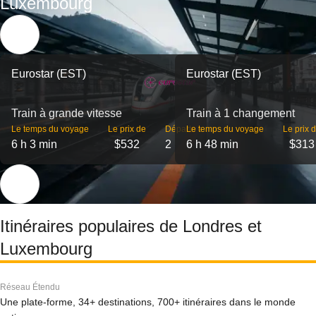
Luxembourg
Eurostar (EST)
Eurostar (EST)
Train à grande vitesse
Train à 1 changement
Le temps du voyage
Le prix de
Départs
Le temps du voyage
Le prix 
6 h 3 min
$532
2
6 h 48 min
$313
Itinéraires populaires de Londres et
Luxembourg
Réseau Étendu
Une plate-forme, 34+ destinations, 700+ itinéraires dans le monde