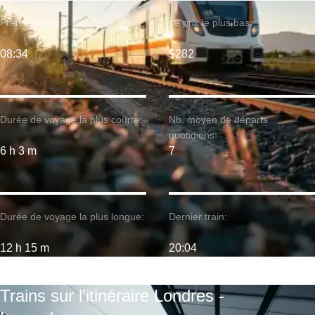
Premier train:
Le prix le plus bas:
08:34
$282
Durée de voyage la plus courte:
Nb. moyen de départs
quotidiens:
6 h 3 m
7
Durée de voyage la plus longue:
Dernier train:
12 h 15 m
20:04
Trains sur l’itinéraire Londres -