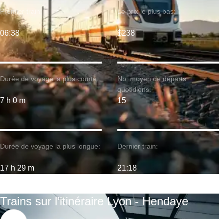
Premier train:
Le prix le plus bas:
06:38
$238
Durée de voyage la plus courte:
Nb. moyen de départs
quotidiens:
7 h 0 m
15
Durée de voyage la plus longue:
Dernier train:
17 h 29 m
21:18
Trains sur l’itinéraire Lyon - Hendaye