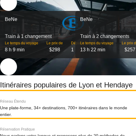
BeNe
BeNe
Train à 1 changement
Train à 2 changements
Le temps du voyage
Le prix de
Départs
Le temps du voyage
Le prix 
8 h 9 min
$298
1
13 h 22 min
$257
Itinéraires populaires de Lyon et Hendaye
Réseau Étendu
Une plate-forme, 34+ destinations, 700+ itinéraires dans le monde
entier.
Réservation Pratique
Nous parlons votre langue et proposons plus de 20 méthodes de