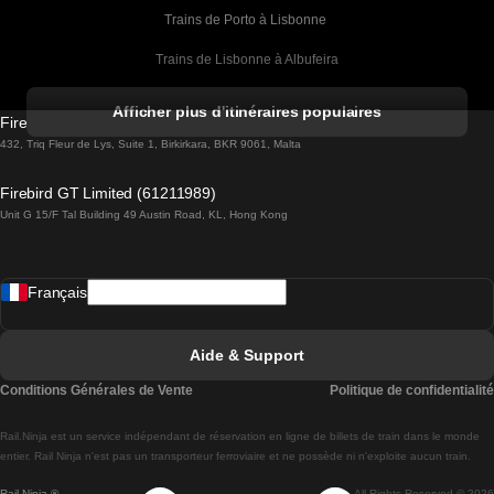
Trains de Porto à Lisbonne 
Trains de Lisbonne à Albufeira
Trains de Albufeira à Lisbonne
Afficher plus d'itinéraires populaires
Firebird GT Limited (OC 1451)
Trains de Lisbonne à Lagos
432, Triq Fleur de Lys, Suite 1, Birkirkara, BKR 9061, Malta
Trains de Lagos à Lisbonne
Firebird GT Limited (61211989)
Unit G 15/F Tal Building 49 Austin Road, KL, Hong Kong
Trains de Lisbonne à Madrid
Trains de Madrid à Lisbonne
Français
Trains de Lisbonne à Faro
Trains de Faro à Lisbonne
Aide & Support
Trains de Lisbonne à Coimbra
Conditions Générales de Vente
Politique de confidentialité
Trains de Coimbra à Lisbonne
Rail.Ninja est un service indépendant de réservation en ligne de billets de train dans le monde
Trains de Lisbonne à Braga
entier. Rail Ninja n'est pas un transporteur ferroviaire et ne possède ni n'exploite aucun train.
Rail Ninja ®
All Rights Reserved © 2026