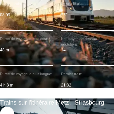
Premier train:
Le prix le plus bas:
08:09
$51
Durée de voyage la plus courte:
Nb. moyen de départs
quotidiens:
48 m
14
Durée de voyage la plus longue:
Dernier train:
4 h 3 m
21:32
Trains sur l’itinéraire Metz - Strasbourg