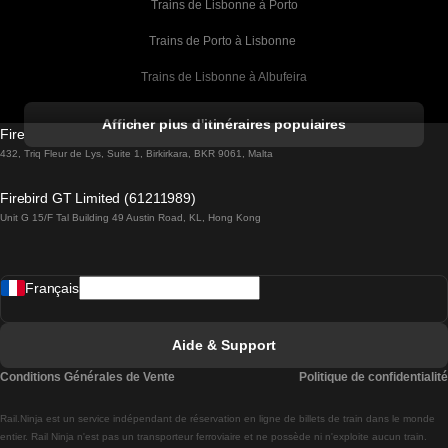
Trains de Lisbonne à Porto
Trains de Porto à Lisbonne 
Trains de Lisbonne à Albufeira
Trains de Albufeira à Lisbonne
Afficher plus d'itinéraires populaires
Firebird GT Limited (OC 1451)
Trains de Lisbonne à Lagos
432, Triq Fleur de Lys, Suite 1, Birkirkara, BKR 9061, Malta
Trains de Lagos à Lisbonne
Firebird GT Limited (61211989)
Unit G 15/F Tal Building 49 Austin Road, KL, Hong Kong
Trains de Lisbonne à Madrid
Trains de Madrid à Lisbonne
Français
Trains de Lisbonne à Faro
Trains de Faro à Lisbonne
Aide & Support
Trains de Lisbonne à Coimbra
Conditions Générales de Vente
Politique de confidentialité
Trains de Coimbra à Lisbonne
Rail.Ninja est un service indépendant de réservation en ligne de billets de train dans le monde
Trains de Lisbonne à Braga
entier. Rail Ninja n'est pas un transporteur ferroviaire et ne possède ni n'exploite aucun train.