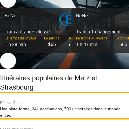
BeNe
BeNe
Train à grande vitesse
Train à 1 changement
Le temps du voyage
Le prix de
Départs
Le temps du voyage
Le prix 
1 h 28 min
$65
5
1 h 47 min
$65
Itinéraires populaires de Metz et
Strasbourg
Réseau Étendu
Une plate-forme, 34+ destinations, 700+ itinéraires dans le monde
entier.