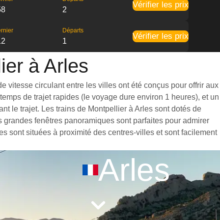
Vérifier les prix
58
2
rnier
Départs
Vérifier les prix
12
1
ier à Arles
 vitesse circulant entre les villes ont été conçus pour offrir aux
emps de trajet rapides (le voyage dure environ 1 heures), et un
 le trajet. Les trains de Montpellier à Arles sont dotés de
es grandes fenêtres panoramiques sont parfaites pour admirer
es sont situées à proximité des centres-villes et sont facilement
Arles