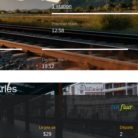
1 station
Premier train:
12:58
:
Dernier train:
19:12
Arles
Le prix de
Départs
$29
2