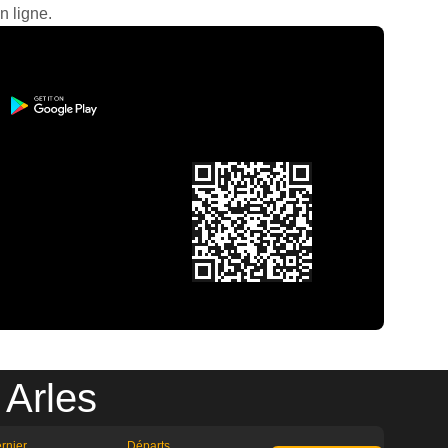
n ligne.
 Arles
rnier
Départs