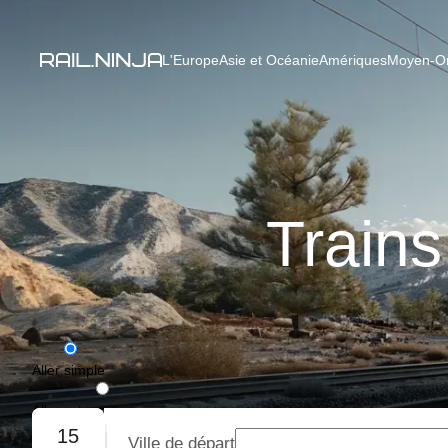
L'Europe
Asie et Océanie
Amériques
Moyen-Ori
Trains
Aller simple
Aller-retour
15
Ville de départ