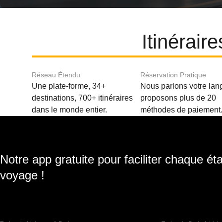
Itinérair
Réseau Étendu
Réservation Pratique
Une plate-forme, 34+
Nous parlons votre lan
destinations, 700+ itinéraires
proposons plus de 20
dans le monde entier.
méthodes de paiement
Notre app gratuite pour faciliter chaque ét
voyage !