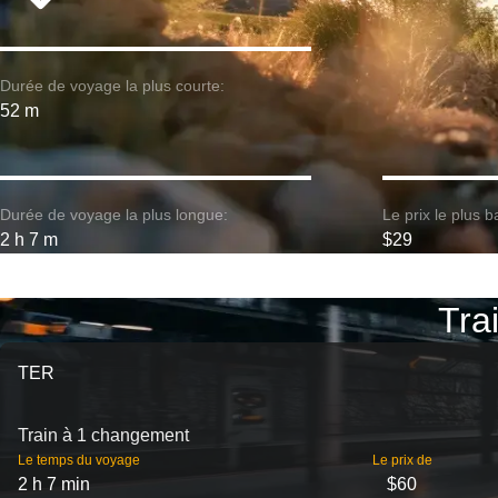
Durée de voyage la plus courte:
52 m
Durée de voyage la plus longue:
Le prix le plus b
2 h 7 m
$29
Trai
TER
Train à 1 changement
Le temps du voyage
Le prix de
2 h 7 min
$60