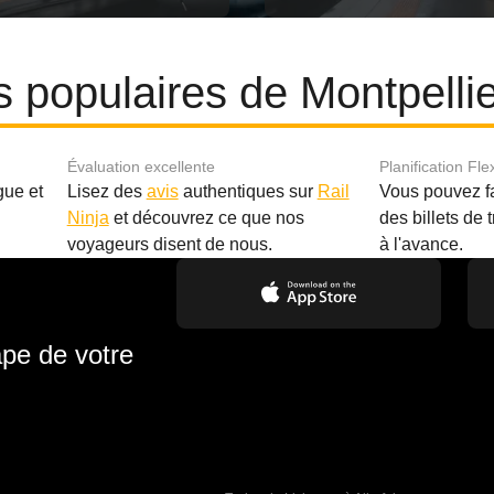
es populaires de Montpellie
Évaluation excellente
Planification Fle
gue et
Lisez des
avis
authentiques sur
Rail
Vous pouvez f
Ninja
et découvrez ce que nos
des billets de 
.
voyageurs disent de nous.
à l'avance.
ape de votre