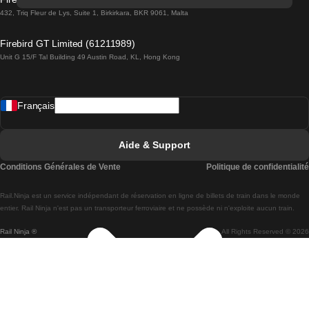
Trains de Lisbonne à Lagos
432, Triq Fleur de Lys, Suite 1, Birkirkara, BKR 9061, Malta
Trains de Lagos à Lisbonne
Firebird GT Limited (61211989)
Unit G 15/F Tal Building 49 Austin Road, KL, Hong Kong
Trains de Lisbonne à Madrid
Trains de Madrid à Lisbonne
Français
Trains de Lisbonne à Faro
Trains de Faro à Lisbonne
Aide & Support
Trains de Lisbonne à Coimbra
Conditions Générales de Vente
Politique de confidentialité
Trains de Coimbra à Lisbonne
Rail.Ninja est un service indépendant de réservation en ligne de billets de train dans le monde
Trains de Lisbonne à Braga
entier. Rail Ninja n'est pas un transporteur ferroviaire et ne possède ni n'exploite aucun train.
Rail Ninja ®
All Rights Reserved © 2026
Trains de Braga à Lisbonne
Trains de Porto à Coimbra
Trains de Coimbra à Porto
Trains de Barcelone à Madrid