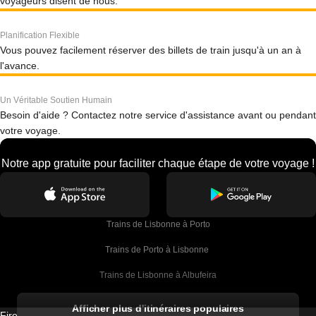
voyageurs disent de nous.
Planification Flexible
Vous pouvez facilement réserver des billets de train jusqu'à un an à
l'avance.
Un Véritable Soutien Humain
Besoin d'aide ? Contactez notre service d'assistance avant ou pendant
votre voyage.
Notre app gratuite pour faciliter chaque étape de votre voyage !
Trains de Lisbonne à Porto
Trains de Porto à Lisbonne 
Trains de Lisbonne à Albufeira
Trains de Albufeira à Lisbonne
Afficher plus d'itinéraires populaires
Firebird GT Limited (OC 1451)