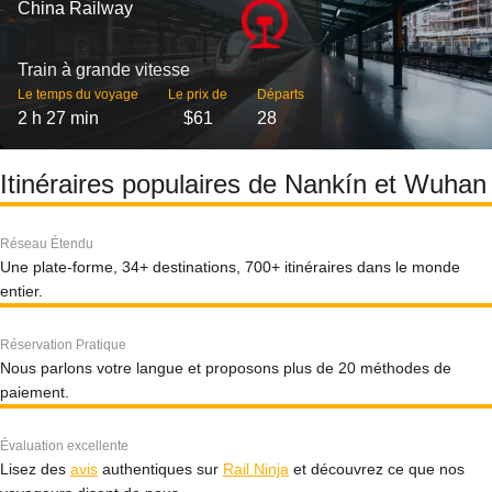
China Railway
Train à grande vitesse
Le temps du voyage
Le prix de
Départs
2 h 27 min
$61
28
Itinéraires populaires de Nankín et Wuhan
Réseau Étendu
Une plate-forme, 34+ destinations, 700+ itinéraires dans le monde
entier.
Réservation Pratique
Nous parlons votre langue et proposons plus de 20 méthodes de
paiement.
Évaluation excellente
Lisez des
avis
authentiques sur
Rail Ninja
et découvrez ce que nos