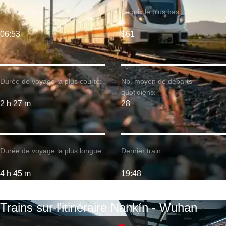
Premier train:
Le prix le plus bas:
06:53
$61
Durée de voyage la plus courte:
Nb. moyen de départs
quotidiens:
2 h 27 m
28
Durée de voyage la plus longue:
Dernier train:
4 h 45 m
19:48
Trains sur l’itinéraire Nankín - Wuhan