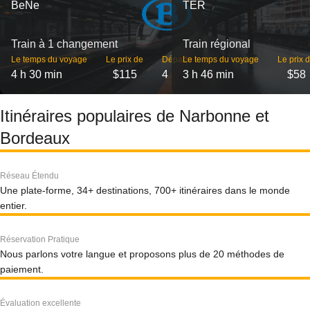
BeNe
TER
Train à 1 changement
Train régional
Le temps du voyage
Le prix de
Départs
Le temps du voyage
Le prix 
4 h 30 min
$115
4
3 h 46 min
$58
Itinéraires populaires de Narbonne et
Bordeaux
Réseau Étendu
Une plate-forme, 34+ destinations, 700+ itinéraires dans le monde
entier.
Réservation Pratique
Nous parlons votre langue et proposons plus de 20 méthodes de
paiement.
Évaluation excellente