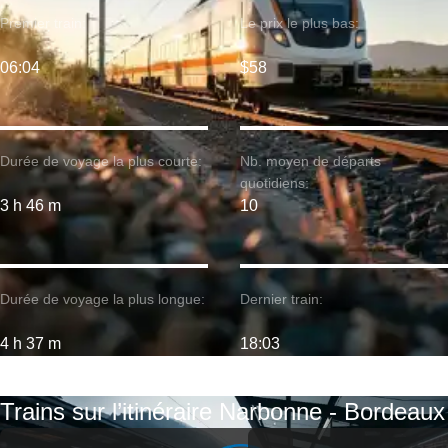
Premier train:
Le prix le plus bas:
06:04
$58
Durée de voyage la plus courte:
Nb. moyen de départs
quotidiens:
3 h 46 m
10
Durée de voyage la plus longue:
Dernier train:
4 h 37 m
18:03
Trains sur l’itinéraire Narbonne - Bordeaux