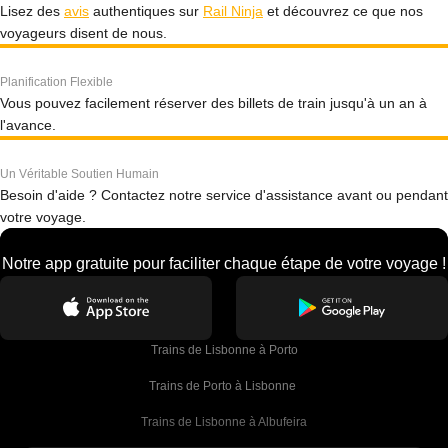
Lisez des
avis
authentiques sur
Rail Ninja
et découvrez ce que nos
voyageurs disent de nous.
Planification Flexible
Vous pouvez facilement réserver des billets de train jusqu'à un an à
l'avance.
Un Véritable Soutien Humain
Besoin d'aide ? Contactez notre service d'assistance avant ou pendant
votre voyage.
Notre app gratuite pour faciliter chaque étape de votre voyage !
Trains de Lisbonne à Porto
Trains de Porto à Lisbonne 
Trains de Lisbonne à Albufeira