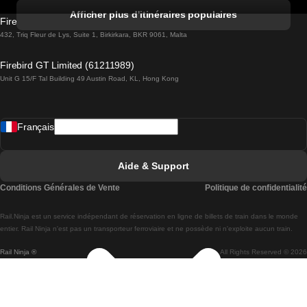
Trains de Albufeira à Lisbonne
Afficher plus d'itinéraires populaires
Firebird GT Limited (OC 1451)
Trains de Lisbonne à Lagos
432, Triq Fleur de Lys, Suite 1, Birkirkara, BKR 9061, Malta
Trains de Lagos à Lisbonne
Firebird GT Limited (61211989)
Unit G 15/F Tal Building 49 Austin Road, KL, Hong Kong
Trains de Lisbonne à Madrid
Trains de Madrid à Lisbonne
Français
Trains de Lisbonne à Faro
Trains de Faro à Lisbonne
Aide & Support
Trains de Lisbonne à Coimbra
Conditions Générales de Vente
Politique de confidentialité
Trains de Coimbra à Lisbonne
Rail.Ninja est un service indépendant de réservation en ligne de billets de train dans le monde
Trains de Lisbonne à Braga
entier. Rail Ninja n'est pas un transporteur ferroviaire et ne possède ni n'exploite aucun train.
Rail Ninja ®
All Rights Reserved © 2026
Trains de Braga à Lisbonne
Trains de Porto à Coimbra
Trains de Coimbra à Porto