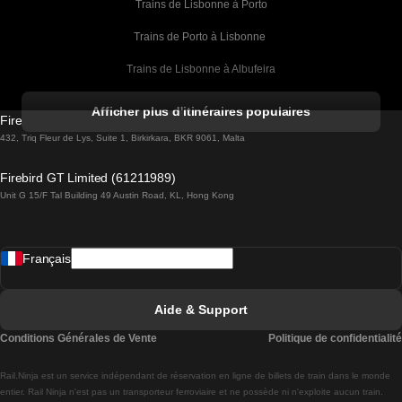
Trains de Lisbonne à Porto
Trains de Porto à Lisbonne 
Trains de Lisbonne à Albufeira
Trains de Albufeira à Lisbonne
Afficher plus d'itinéraires populaires
Firebird GT Limited (OC 1451)
Trains de Lisbonne à Lagos
432, Triq Fleur de Lys, Suite 1, Birkirkara, BKR 9061, Malta
Trains de Lagos à Lisbonne
Firebird GT Limited (61211989)
Unit G 15/F Tal Building 49 Austin Road, KL, Hong Kong
Trains de Lisbonne à Madrid
Trains de Madrid à Lisbonne
Français
Trains de Lisbonne à Faro
Trains de Faro à Lisbonne
Aide & Support
Trains de Lisbonne à Coimbra
Conditions Générales de Vente
Politique de confidentialité
Trains de Coimbra à Lisbonne
Rail.Ninja est un service indépendant de réservation en ligne de billets de train dans le monde
Trains de Lisbonne à Braga
entier. Rail Ninja n'est pas un transporteur ferroviaire et ne possède ni n'exploite aucun train.