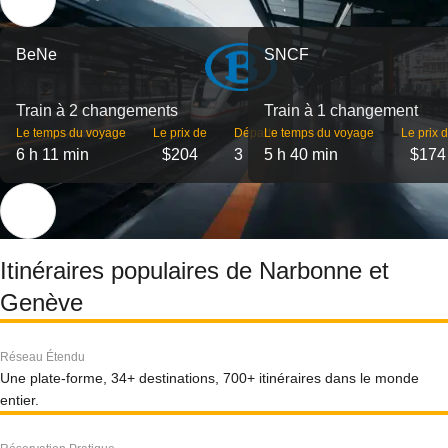
BeNe
SNCF
Train à 2 changements
Train à 1 changement
Le temps du voyage
Le prix de
Départs
Le temps du voyage
Le prix 
6 h 11 min
$204
3
5 h 40 min
$174
Itinéraires populaires de Narbonne et
Genève
Réseau Étendu
Une plate-forme, 34+ destinations, 700+ itinéraires dans le monde
entier.