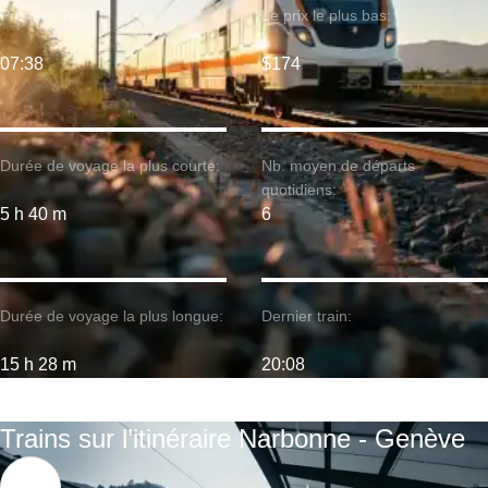
Premier train:
Le prix le plus bas:
07:38
$174
Durée de voyage la plus courte:
Nb. moyen de départs
quotidiens:
5 h 40 m
6
Durée de voyage la plus longue:
Dernier train:
15 h 28 m
20:08
Trains sur l’itinéraire Narbonne - Genève