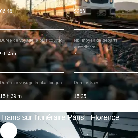
06:46
$263
Durée de voyage la plus courte:
Nb. moyen de départs
quotidiens:
9 h 4 m
7
Durée de voyage la plus longue:
Dernier train:
15 h 39 m
15:25
Trains sur l’itinéraire Paris - Florence