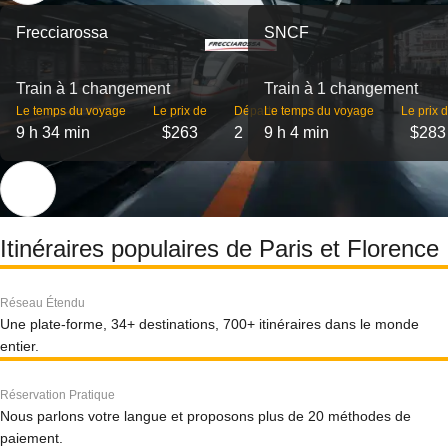
Frecciarossa
SNCF
Train à 1 changement
Train à 1 changement
Le temps du voyage
Le prix de
Départs
Le temps du voyage
Le prix 
9 h 34 min
$263
2
9 h 4 min
$283
Itinéraires populaires de Paris et Florence
Réseau Étendu
Une plate-forme, 34+ destinations, 700+ itinéraires dans le monde
entier.
Réservation Pratique
Nous parlons votre langue et proposons plus de 20 méthodes de
paiement.