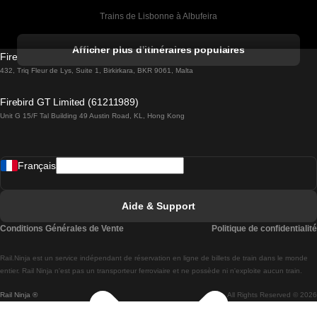
Trains de Lisbonne à Albufeira
Trains de Albufeira à Lisbonne
Afficher plus d'itinéraires populaires
Firebird GT Limited (OC 1451)
Trains de Lisbonne à Lagos
432, Triq Fleur de Lys, Suite 1, Birkirkara, BKR 9061, Malta
Trains de Lagos à Lisbonne
Firebird GT Limited (61211989)
Unit G 15/F Tal Building 49 Austin Road, KL, Hong Kong
Trains de Lisbonne à Madrid
Trains de Madrid à Lisbonne
Français
Trains de Lisbonne à Faro
Trains de Faro à Lisbonne
Aide & Support
Trains de Lisbonne à Coimbra
Conditions Générales de Vente
Politique de confidentialité
Trains de Coimbra à Lisbonne
Rail.Ninja est un service indépendant de réservation en ligne de billets de train dans le monde
Trains de Lisbonne à Braga
entier. Rail Ninja n'est pas un transporteur ferroviaire et ne possède ni n'exploite aucun train.
Rail Ninja ®
All Rights Reserved © 2026
Trains de Braga à Lisbonne