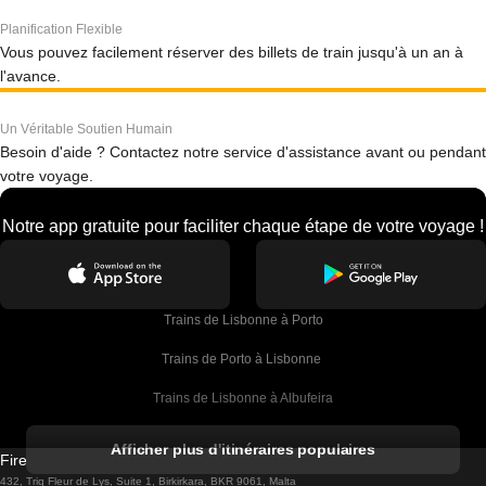
Planification Flexible
Vous pouvez facilement réserver des billets de train jusqu'à un an à
l'avance.
Un Véritable Soutien Humain
Besoin d'aide ? Contactez notre service d'assistance avant ou pendant
votre voyage.
Notre app gratuite pour faciliter chaque étape de votre voyage !
Trains de Lisbonne à Porto
Trains de Porto à Lisbonne 
Trains de Lisbonne à Albufeira
Trains de Albufeira à Lisbonne
Afficher plus d'itinéraires populaires
Firebird GT Limited (OC 1451)
Trains de Lisbonne à Lagos
432, Triq Fleur de Lys, Suite 1, Birkirkara, BKR 9061, Malta