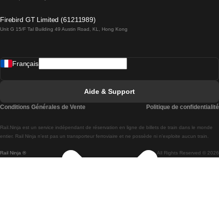
Trains de Lagos à Lisbonne
Firebird GT Limited (61211989)
Unit G 15/F Tal Building 49 Austin Road, KL, Hong Kong
Trains de Lisbonne à Madrid
Trains de Madrid à Lisbonne
Français
Trains de Lisbonne à Faro
Trains de Faro à Lisbonne
Aide & Support
Trains de Lisbonne à Coimbra
Conditions Générales de Vente
Politique de confidentialité
Trains de Coimbra à Lisbonne
Rail.Ninja est un service indépendant de réservation en ligne de billets de train dans le monde
Trains de Lisbonne à Braga
entier. Rail Ninja n'est pas un transporteur ferroviaire et ne possède ni n'exploite aucun train.
Rail Ninja ®
All Rights Reserved © 2026
Trains de Braga à Lisbonne
Trains de Porto à Coimbra
Trains de Coimbra à Porto
Trains de Barcelone à Madrid