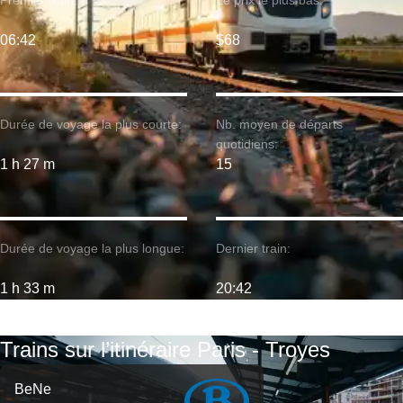
Premier train:
Le prix le plus bas:
06:42
$68
Durée de voyage la plus courte:
Nb. moyen de départs
quotidiens:
1 h 27 m
15
Durée de voyage la plus longue:
Dernier train:
1 h 33 m
20:42
Trains sur l’itinéraire Paris - Troyes
BeNe