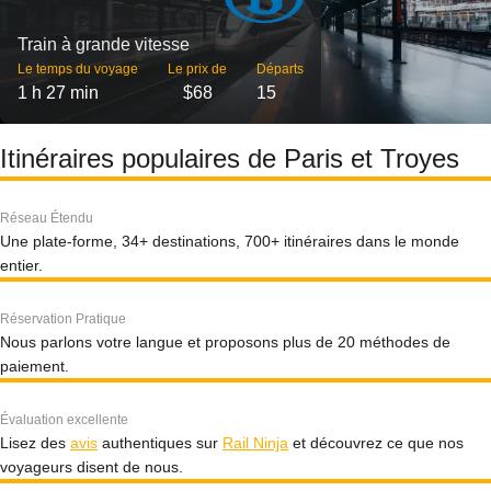
Train à grande vitesse
Le temps du voyage
Le prix de
Départs
1 h 27 min
$68
15
Itinéraires populaires de Paris et Troyes
Réseau Étendu
Une plate-forme, 34+ destinations, 700+ itinéraires dans le monde
entier.
Réservation Pratique
Nous parlons votre langue et proposons plus de 20 méthodes de
paiement.
Évaluation excellente
Lisez des
avis
authentiques sur
Rail Ninja
et découvrez ce que nos
voyageurs disent de nous.