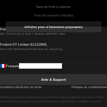
Trains de Porto à Lisbonne 
Trains de Lisbonne à Albufeira
Trains de Albufeira à Lisbonne
Afficher plus d'itinéraires populaires
Firebird GT Limited (OC 1451)
Trains de Lisbonne à Lagos
432, Triq Fleur de Lys, Suite 1, Birkirkara, BKR 9061, Malta
Trains de Lagos à Lisbonne
Firebird GT Limited (61211989)
Unit G 15/F Tal Building 49 Austin Road, KL, Hong Kong
Trains de Lisbonne à Madrid
Trains de Madrid à Lisbonne
Français
Trains de Lisbonne à Faro
Trains de Faro à Lisbonne
Aide & Support
Trains de Lisbonne à Coimbra
Conditions Générales de Vente
Politique de confidentialité
Trains de Coimbra à Lisbonne
Rail.Ninja est un service indépendant de réservation en ligne de billets de train dans le monde
Trains de Lisbonne à Braga
entier. Rail Ninja n'est pas un transporteur ferroviaire et ne possède ni n'exploite aucun train.