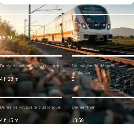
Premier train:
Le prix le plus bas:
08:00
$42
Durée de voyage la plus courte:
Nb. moyen de départs
quotidiens:
4 h 13 m
2
Durée de voyage la plus longue:
Dernier train:
4 h 15 m
13:59