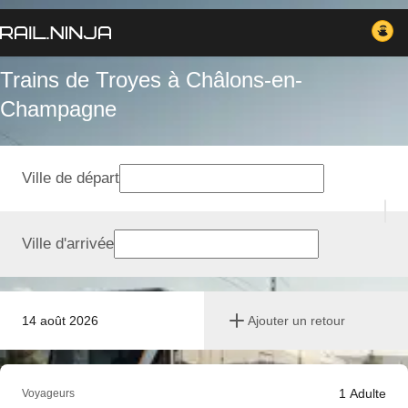
Trains de Troyes à Châlons-en-
Champagne
Ville de départ
Ville d'arrivée
14 août 2026
Ajouter un retour
1
Adulte
Voyageurs