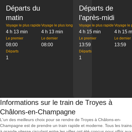
Départs du
Départs de
matin
l’après-midi
Voyage le plus rapide
Voyage le plus long
Voyage le plus rapide
Voyage le 
4 h 13 min
4 h 13 min
4 h 15 min
4 h 15 m
Le premier
Le dernier
Le premier
Le dernier
08:00
08:00
13:59
13:59
Départs
Départs
1
1
Informations sur le train de Troyes à
Châlons-en-Champagne
L'un des meilleurs choix pour se rendre de Troyes à Châlons-en-
Champagne est de prendre un train rapide et moderne. Tous les trains
à grande vitesse circulant entre les villes ont été conçus pour offrir aux