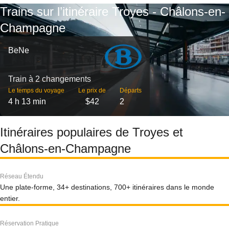
Trains sur l’itinéraire Troyes - Châlons-en-
Champagne
BeNe
Train à 2 changements
Le temps du voyage
Le prix de
Départs
4 h 13 min
$42
2
Itinéraires populaires de Troyes et
Châlons-en-Champagne
Réseau Étendu
Une plate-forme, 34+ destinations, 700+ itinéraires dans le monde
entier.
Réservation Pratique