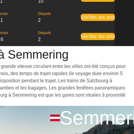
11
10
rnier
Départs
Vérifier les prix
11
2
rnier
Départs
Vérifier les prix
16
2
g à Semmering
rande vitesse circulant entre les villes ont été conçus pour
hoix, des temps de trajet rapides (le voyage dure environ 5
sposition pendant le trajet. Les trains de Salzbourg à
s jambes et les bagages. Les grandes fenêtres panoramiques
bourg à Semmering est que les gares sont situées à proximité
Semmer