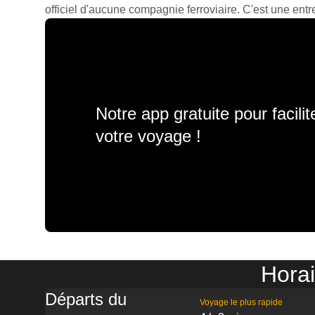
officiel d'aucune compagnie ferroviaire. C'est une entre
Notre app gratuite pour facili
votre voyage !
Horai
Départs du
Voyage le plus rapide