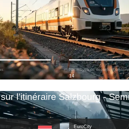
as:
Nb. moyen de départs quotidiens
14
 sur l’itinéraire Salzbourg - Se
EuroCity