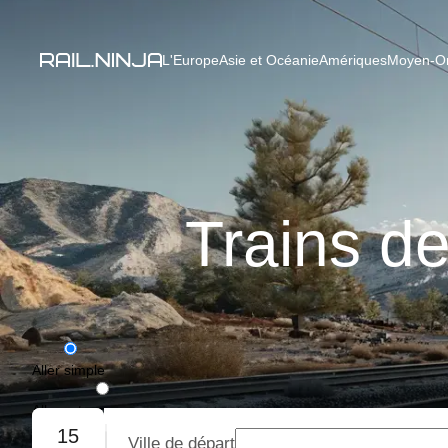
L'Europe
Asie et Océanie
Amériques
Moyen-Ori
Trains d
Aller simple
Aller-retour
15
Ville de départ