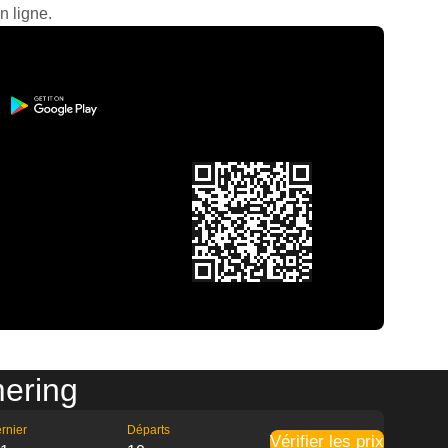
n ligne.
mering
rnier
Départs
Vérifier les prix