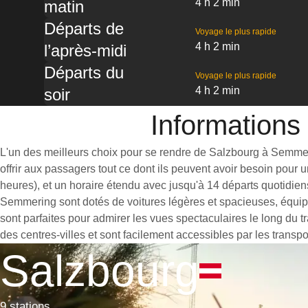
4 h 2 min
matin
Départs de
Voyage le plus rapide
4 h 2 min
l’après-midi
Départs du
Voyage le plus rapide
4 h 2 min
soir
Informations
L'un des meilleurs choix pour se rendre de Salzbourg à Semmerin
offrir aux passagers tout ce dont ils peuvent avoir besoin pour
heures), et un horaire étendu avec jusqu'à 14 départs quotidien
Semmering sont dotés de voitures légères et spacieuses, équip
sont parfaites pour admirer les vues spectaculaires le long du 
des centres-villes et sont facilement accessibles par les transpo
Salzbourg
9 stations