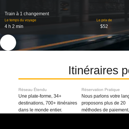
Train à 1 changement
Le temps du voyage
Le prix de
4 h 2 min
$52
Itinéraires
Réseau Étendu
Réservation Pratique
Une plate-forme, 34+
Nous parlons votre lan
destinations, 700+ itinéraires
proposons plus de 20
dans le monde entier.
méthodes de paiement