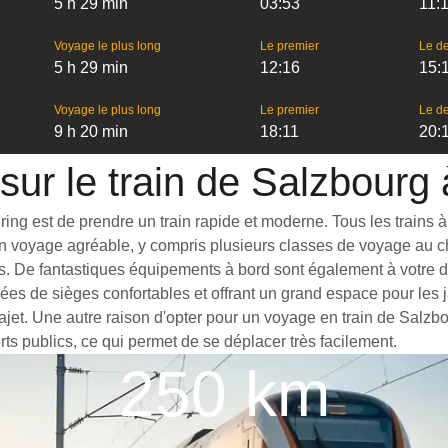
5 h 29 min
03:53
11:
Voyage le plus long
Le premier
Le de
5 h 29 min
12:16
15:
Voyage le plus long
Le premier
Le de
9 h 20 min
18:11
20:
 sur le train de Salzbour
g est de prendre un train rapide et moderne. Tous les trains à g
 un voyage agréable, y compris plusieurs classes de voyage au c
s. De fantastiques équipements à bord sont également à votre di
ées de sièges confortables et offrant un grand espace pour le
trajet. Une autre raison d'opter pour un voyage en train de Salz
rts publics, ce qui permet de se déplacer très facilement.
250 km