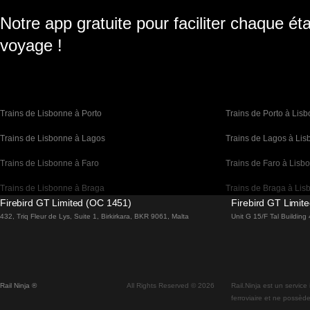
Notre app gratuite pour faciliter chaque ét
voyage !
Trains de Lisbonne à Porto
Trains de Porto à Lis
Trains de Lisbonne à Lagos
Trains de Lagos à Li
Trains de Lisbonne à Faro
Trains de Faro à Lisb
Trains de Lisbonne à Braga
Trains de Braga à Lis
Firebird GT Limited (OC 1451)
Firebird GT Limit
Trains de Barcelone à Madrid
Trains de Madrid à Ba
432, Triq Fleur de Lys, Suite 1, Birkirkara, BKR 9061, Malta
Unit G 15/F Tal Buildin
Trains de Barcelone à Paris
Trains de Paris à Bar
Trains de Barcelone à San Sebastian
Trains de San Sebasti
Rail Ninja ®
All Rights Reserved © 2026
Rail.Ninja est un service
Trains de Madrid à Séville
Trains de Séville à Ma
ferroviaire et ne possède