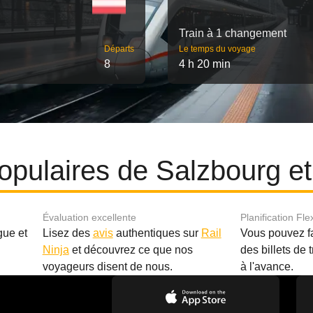
Train à 1 changement
Départs
Le temps du voyage
8
4 h 20 min
 populaires de Salzbourg 
Évaluation excellente
Planification Fle
gue et
Lisez des
avis
authentiques sur
Rail
Vous pouvez f
Ninja
et découvrez ce que nos
des billets de 
.
voyageurs disent de nous.
à l'avance.