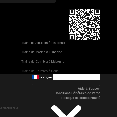
Trains de Albufeira à Lisbonne
Trains de Madrid à Lisbonne
Trains de Coimbra à Lisbonne
Trains de Coimbra à Porto
Français
Trains de Valence à Barcelone
Aide & Support
Trains de Séville à Barcelone
Conditions Générales de Vente
Politique de confidentialité
Trains de Malaga à Barcelone
 un transporteur
Trains de Malaga à Madrid