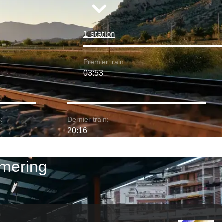
1 station
Premier train:
03:53
:
Dernier train:
20:16
mmering