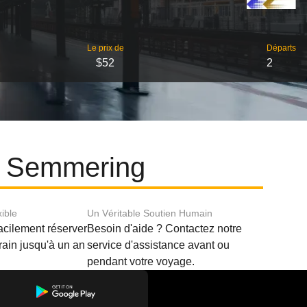
Le prix de
Départs
$52
2
et Semmering
xible
Un Véritable Soutien Humain
acilement réserver
Besoin d'aide ? Contactez notre
train jusqu'à un an
service d'assistance avant ou
pendant votre voyage.