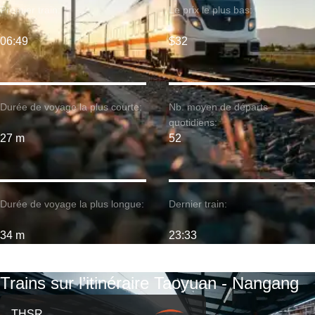
Premier train:
Le prix le plus bas:
06:49
$32
Durée de voyage la plus courte:
Nb. moyen de départs
quotidiens:
27 m
52
Durée de voyage la plus longue:
Dernier train:
34 m
23:33
Trains sur l’itinéraire Taoyuan - Nangang
THSR