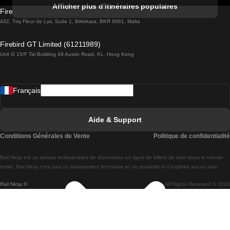
Trains de Albufeira à Lisbonne
Afficher plus d'itinéraires populaires
Firebird GT Limited (OC 1451)
Trains de Lisbonne à Lagos
432, Triq Fleur de Lys, Suite 1, Birkirkara, BKR 9061, Malta
Trains de Lagos à Lisbonne
Firebird GT Limited (61211989)
Unit G 15/F Tal Building 49 Austin Road, KL, Hong Kong
Trains de Lisbonne à Madrid
Trains de Madrid à Lisbonne
Français
Trains de Lisbonne à Faro
Trains de Faro à Lisbonne
Aide & Support
Trains de Lisbonne à Coimbra
Conditions Générales de Vente
Politique de confidentialité
Trains de Coimbra à Lisbonne
Rail.Ninja est un service indépendant de réservation en ligne de billets de train dans le monde
Trains de Lisbonne à Braga
entier. Rail Ninja n'est pas un transporteur ferroviaire et ne possède ni n'exploite aucun train.
Rail Ninja ®
All Rights Reserved © 2026
Trains de Braga à Lisbonne
Trains de Porto à Coimbra
Trains de Coimbra à Porto