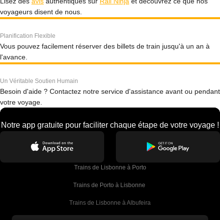
Lisez des
avis
authentiques sur
Rail Ninja
et découvrez ce que nos
voyageurs disent de nous.
Planification Flexible
Vous pouvez facilement réserver des billets de train jusqu'à un an à
l'avance.
Un Véritable Soutien Humain
Besoin d'aide ? Contactez notre service d'assistance avant ou pendant
votre voyage.
Notre app gratuite pour faciliter chaque étape de votre voyage !
Trains de Lisbonne à Porto
Trains de Porto à Lisbonne 
Trains de Lisbonne à Albufeira