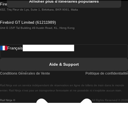
Afficher plus d'itinéraires populaires
Firebird GT Limited (OC 1451)
Trains de Lisbonne à Lagos
432, Triq Fleur de Lys, Suite 1, Birkirkara, BKR 9061, Malta
Trains de Lagos à Lisbonne
Firebird GT Limited (61211989)
Unit G 15/F Tal Building 49 Austin Road, KL, Hong Kong
Trains de Lisbonne à Madrid
Trains de Madrid à Lisbonne
Français
Trains de Lisbonne à Faro
Trains de Faro à Lisbonne
Aide & Support
Trains de Lisbonne à Coimbra
Conditions Générales de Vente
Politique de confidentialité
Trains de Coimbra à Lisbonne
Rail.Ninja est un service indépendant de réservation en ligne de billets de train dans le monde
Trains de Lisbonne à Braga
entier. Rail Ninja n'est pas un transporteur ferroviaire et ne possède ni n'exploite aucun train.
Rail Ninja ®
All Rights Reserved © 2026
Trains de Braga à Lisbonne
Trains de Porto à Coimbra
Trains de Coimbra à Porto