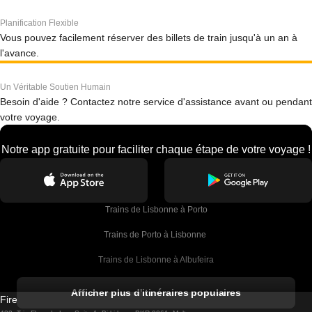
Planification Flexible
Vous pouvez facilement réserver des billets de train jusqu'à un an à
l'avance.
Un Véritable Soutien Humain
Besoin d'aide ? Contactez notre service d'assistance avant ou pendant
votre voyage.
Notre app gratuite pour faciliter chaque étape de votre voyage !
Trains de Lisbonne à Porto
Trains de Porto à Lisbonne 
Trains de Lisbonne à Albufeira
Trains de Albufeira à Lisbonne
Afficher plus d'itinéraires populaires
Firebird GT Limited (OC 1451)
Trains de Lisbonne à Lagos