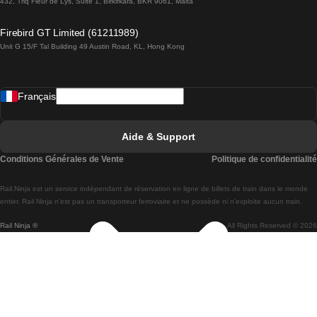
432, Triq Fleur de Lys, Suite 1, Birkirkara, BKR 9061, Malta
Trains de Lagos à Lisbonne
Firebird GT Limited (61211989)
Unit G 15/F Tal Building 49 Austin Road, KL, Hong Kong
Trains de Lisbonne à Madrid
Trains de Madrid à Lisbonne
Français
Trains de Lisbonne à Faro
Trains de Faro à Lisbonne
Aide & Support
Trains de Lisbonne à Coimbra
Conditions Générales de Vente
Politique de confidentialité
Trains de Coimbra à Lisbonne
Rail.Ninja est un service indépendant de réservation en ligne de billets de train dans le monde
Trains de Lisbonne à Braga
entier. Rail Ninja n'est pas un transporteur ferroviaire et ne possède ni n'exploite aucun train.
Rail Ninja ®
All Rights Reserved © 2026
Trains de Braga à Lisbonne
Trains de Porto à Coimbra
Trains de Coimbra à Porto
Trains de Barcelone à Madrid