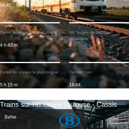
06:45
$72
Durée de voyage la plus courte:
Nb. moyen de départs
quotidiens:
4 h 43 m
6
Durée de voyage la plus longue:
Dernier train:
5 h 15 m
16:44
Trains sur l’itinéraire Toulouse - Cassis
BeNe