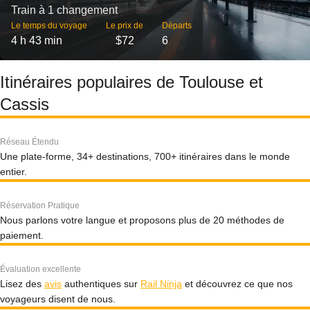
Train à 1 changement
Le temps du voyage
Le prix de
Départs
4 h 43 min
$72
6
Itinéraires populaires de Toulouse et
Cassis
Réseau Étendu
Une plate-forme, 34+ destinations, 700+ itinéraires dans le monde
entier.
Réservation Pratique
Nous parlons votre langue et proposons plus de 20 méthodes de
paiement.
Évaluation excellente
Lisez des
avis
authentiques sur
Rail Ninja
et découvrez ce que nos
voyageurs disent de nous.