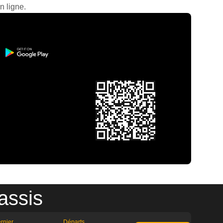
n ligne.
assis
rnier
Départs