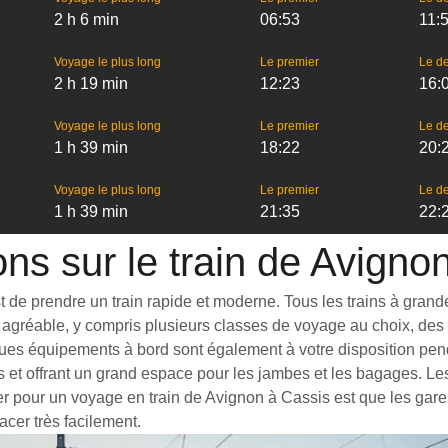
2 h 6 min
06:53
11:
Voyage le plus long
Le premier
Le de
2 h 19 min
12:23
16:
Voyage le plus long
Le premier
Le de
1 h 39 min
18:22
20:
Voyage le plus long
Le premier
Le de
1 h 39 min
21:35
22:
ons sur le train de Avigno
de prendre un train rapide et moderne. Tous les trains à grande v
agréable, y compris plusieurs classes de voyage au choix, des t
ues équipements à bord sont également à votre disposition penda
s et offrant un grand espace pour les jambes et les bagages. L
ter pour un voyage en train de Avignon à Cassis est que les gares
acer très facilement.