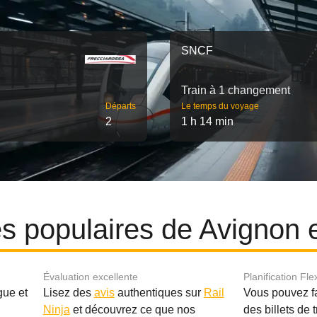
SNCF
Train à 1 changement
Départs
Le temps du voyage
2
1 h 14 min
res populaires de Avignon 
Évaluation excellente
Planification Fle
gue et
Lisez des
avis
authentiques sur
Rail
Vous pouvez f
Ninja
et découvrez ce que nos
des billets de 