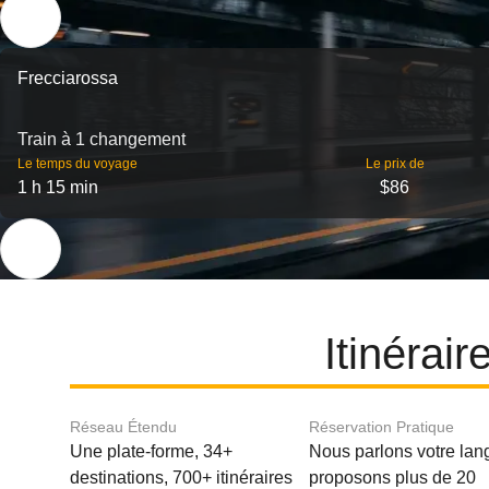
Frecciarossa
Train à 1 changement
Le temps du voyage
Le prix de
1 h 15 min
$86
Itinérai
Réseau Étendu
Réservation Pratique
Une plate-forme, 34+
Nous parlons votre lan
destinations, 700+ itinéraires
proposons plus de 20