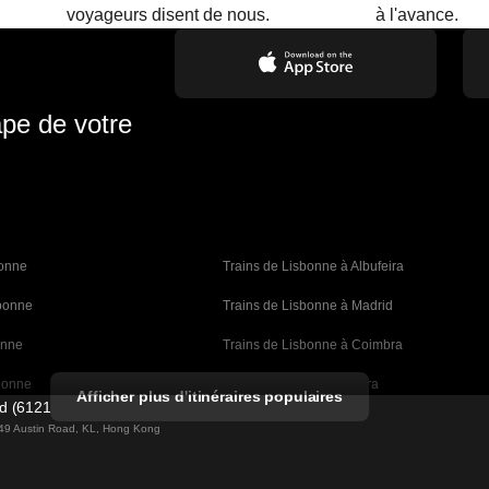
.
voyageurs disent de nous.
à l'avance.
ape de votre
bonne 
Trains de Lisbonne à Albufeira
sbonne
Trains de Lisbonne à Madrid
onne
Trains de Lisbonne à Coimbra
bonne
Trains de Porto à Coimbra
Afficher plus d'itinéraires populaires
ed (61211989)
rcelone
Trains de Barcelone à Valence
g 49 Austin Road, KL, Hong Kong
celone
Trains de Barcelone à Séville