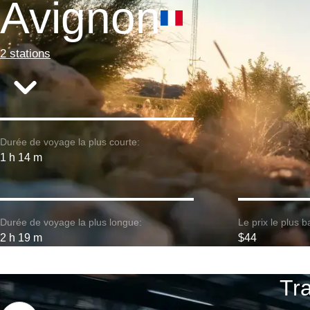
Avignon
2 stations
Durée de voyage la plus courte:
1 h 14 m
Durée de voyage la plus longue:
Le prix le plus b
2 h 19 m
$44
Tra