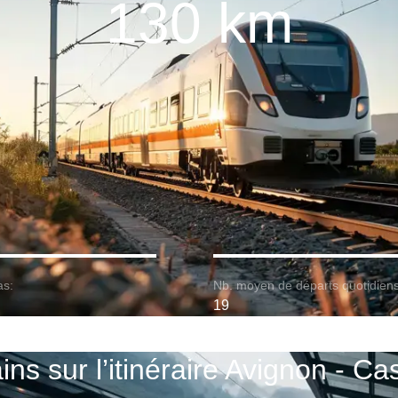
130 km
as:
Nb. moyen de départs quotidiens
19
ins sur l’itinéraire Avignon - Ca