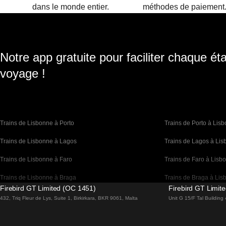
dans le monde entier.
méthodes de paiement
Notre app gratuite pour faciliter chaque ét
voyage !
Trains de Lisbonne à Porto
Trains de Porto à Lis
Trains de Lisbonne à Lagos
Trains de Lagos à Li
Trains de Lisbonne à Faro
Trains de Faro à Lisb
Trains de Lisbonne à Braga
Trains de Braga à Lis
Firebird GT Limited (OC 1451)
Firebird GT Limit
Trains de Barcelone à Madrid
Trains de Madrid à Ba
432, Triq Fleur de Lys, Suite 1, Birkirkara, BKR 9061, Malta
Unit G 15/F Tal Buildin
Trains de Barcelone à Paris
Trains de Paris à Bar