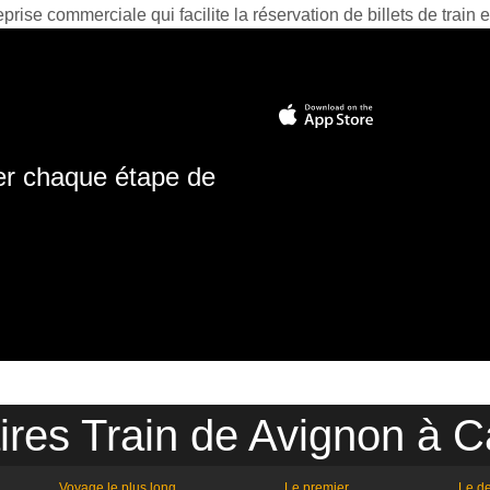
prise commerciale qui facilite la réservation de billets de train e
ter chaque étape de
ires Train de Avignon à C
Voyage le plus long
Le premier
Le de