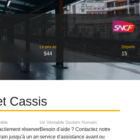
Le prix de
Départs
$44
15
et Cassis
xible
Un Véritable Soutien Humain
acilement réserver
Besoin d'aide ? Contactez notre
train jusqu'à un an
service d'assistance avant ou