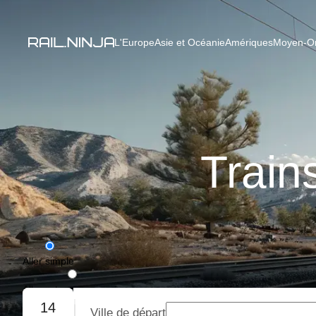
L'Europe
Asie et Océanie
Amériques
Moyen-Ori
Train
Aller simple
Aller-retour
14
Ville de départ