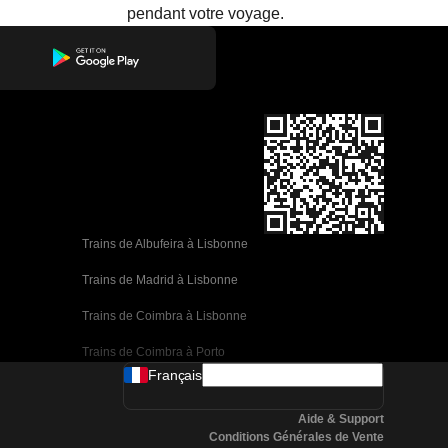
pendant votre voyage.
Trains de Albufeira à Lisbonne
Trains de Madrid à Lisbonne
Trains de Coimbra à Lisbonne
Trains de Coimbra à Porto
Français
Trains de Valence à Barcelone
Aide & Support
Trains de Séville à Barcelone
Conditions Générales de Vente