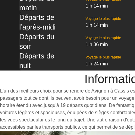
1 h 14 min
matin
Départs de
Voyage le plus rapide
1 h 14 min
l’après-midi
Départs du
Voyage le plus rapide
1 h 36 min
soir
Départs de
Voyage le plus rapide
1 h 24 min
nuit
Informati
L'un des meilleurs choix pour se rendre de Avignon à Cassis est 
passagers tout ce dont ils peuvent avoir besoin pour un voyage 
horaire étendu avec jusqu'à 19 départs quotidiens. De fantastiq
voitures légères et spacieuses, équipées de sièges confortable
les vues spectaculaires le long du trajet. Une autre raison d'op
accessibles par les transports publics, ce qui permet de se dépl