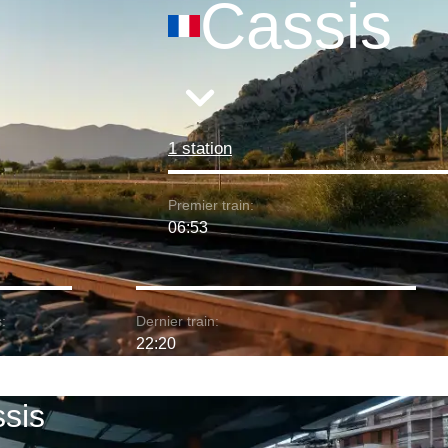
Cassis
1 station
Premier train:
06:53
:
Dernier train:
22:20
ssis