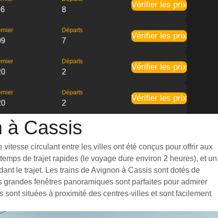
Vérifier les prix
56
8
rnier
Départs
Vérifier les prix
09
7
rnier
Départs
Vérifier les prix
20
2
rnier
Départs
Vérifier les prix
20
2
n à Cassis
itesse circulant entre les villes ont été conçus pour offrir aux
emps de trajet rapides (le voyage dure environ 2 heures), et un
nt le trajet. Les trains de Avignon à Cassis sont dotés de
es grandes fenêtres panoramiques sont parfaites pour admirer
 sont situées à proximité des centres-villes et sont facilement