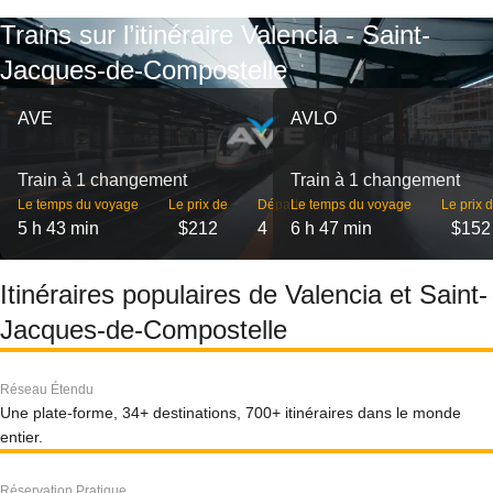
Trains sur l’itinéraire Valencia - Saint-
Jacques-de-Compostelle
AVE
AVLO
Train à 1 changement
Train à 1 changement
Le temps du voyage
Le prix de
Départs
Le temps du voyage
Le prix 
5 h 43 min
$212
4
6 h 47 min
$152
Itinéraires populaires de Valencia et Saint-
Jacques-de-Compostelle
Réseau Étendu
Une plate-forme, 34+ destinations, 700+ itinéraires dans le monde
entier.
Réservation Pratique