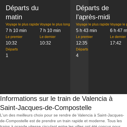
Départs du
Départs de
matin
l’après-midi
Voyage le plus rapide
Voyage le plus long
Voyage le plus rapide
Voyage le 
7 h 10 min
7 h 10 min
5 h 43 min
6 h 47 m
Le premier
Le dernier
Le premier
Le dernier
10:32
10:32
12:35
17:42
Départs
Départs
1
4
Informations sur le train de Valencia à
Saint-Jacques-de-Compostelle
L'un des meilleurs choix pour se rendre de Valencia à Saint-Jacques-
de-Compostelle est de prendre un train rapide et moderne. Tous les
trains à grande vitesse circulant entre les villes ont été conçus pour