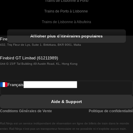
Trains de Lisbonne à Porto
Trains de Porto à Lisbonne 
Trains de Lisbonne à Albufeira
Trains de Albufeira à Lisbonne
Afficher plus d'itinéraires populaires
Firebird GT Limited (OC 1451)
Trains de Lisbonne à Lagos
432, Triq Fleur de Lys, Suite 1, Birkirkara, BKR 9061, Malta
Trains de Lagos à Lisbonne
Firebird GT Limited (61211989)
Unit G 15/F Tal Building 49 Austin Road, KL, Hong Kong
Trains de Lisbonne à Madrid
Trains de Madrid à Lisbonne
Français
Trains de Lisbonne à Faro
Trains de Faro à Lisbonne
Aide & Support
Trains de Lisbonne à Coimbra
Conditions Générales de Vente
Politique de confidentialité
Trains de Coimbra à Lisbonne
Rail.Ninja est un service indépendant de réservation en ligne de billets de train dans le monde
Trains de Lisbonne à Braga
entier. Rail Ninja n'est pas un transporteur ferroviaire et ne possède ni n'exploite aucun train.