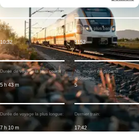
Premier train:
Le prix le plus bas:
10:32
$152
Durée de voyage la plus courte:
Nb. moyen de départs
quotidiens:
5 h 43 m
5
Durée de voyage la plus longue:
Dernier train:
7 h 10 m
17:42