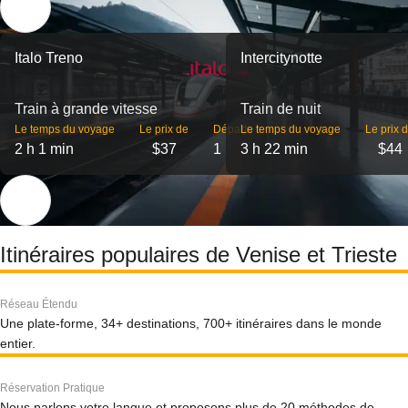
Italo Treno
Intercitynotte
Train à grande vitesse
Train de nuit
Le temps du voyage
Le prix de
Départs
Le temps du voyage
Le prix 
2 h 1 min
$37
1
3 h 22 min
$44
Itinéraires populaires de Venise et Trieste
Réseau Étendu
Une plate-forme, 34+ destinations, 700+ itinéraires dans le monde
entier.
Réservation Pratique
Nous parlons votre langue et proposons plus de 20 méthodes de