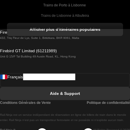
Trains de Porto à Lisbonne 
Trains de Lisbonne à Albufeira
Trains de Albufeira à Lisbonne
Afficher plus d'itinéraires populaires
Firebird GT Limited (OC 1451)
Trains de Lisbonne à Lagos
432, Triq Fleur de Lys, Suite 1, Birkirkara, BKR 9061, Malta
Trains de Lagos à Lisbonne
Firebird GT Limited (61211989)
Unit G 15/F Tal Building 49 Austin Road, KL, Hong Kong
Trains de Lisbonne à Madrid
Trains de Madrid à Lisbonne
Français
Trains de Lisbonne à Faro
Trains de Faro à Lisbonne
Aide & Support
Trains de Lisbonne à Coimbra
Conditions Générales de Vente
Politique de confidentialité
Trains de Coimbra à Lisbonne
Rail.Ninja est un service indépendant de réservation en ligne de billets de train dans le monde
Trains de Lisbonne à Braga
entier. Rail Ninja n'est pas un transporteur ferroviaire et ne possède ni n'exploite aucun train.
Rail Ninja ®
All Rights Reserved © 2026