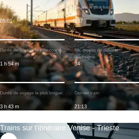
Premier train:
Le prix le plus bas:
05:01
$37
Durée de voyage la plus courte:
Nb. moyen de départs
quotidiens:
1 h 54 m
34
Durée de voyage la plus longue:
Dernier train:
3 h 43 m
21:13
Trains sur l’itinéraire Venise - Trieste