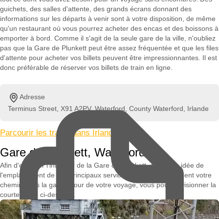
guichets, des salles d'attente, des grands écrans donnant des
informations sur les départs à venir sont à votre disposition, de même
qu'un restaurant où vous pourrez acheter des encas et des boissons à
emporter à bord. Comme il s'agit de la seule gare de la ville, n'oubliez
pas que la Gare de Plunkett peut être assez fréquentée et que les files
d'attente pour acheter vos billets peuvent être impressionnantes. Il est
donc préférable de réserver vos billets de train en ligne.
Adresse
Terminus Street, X91 A2PV, Waterford, County Waterford, Irlande
Parcourir les trains dans Irlande »
Gare de Plunkett, Waterford
Afin d'explorer l'intérieur de la Gare de Plunkett, avoir une idée de
l'emplacement de ses principaux services et trouver facilement votre
chemin dans la gare le jour de votre voyage, vous pouvez visionner la
courte vidéo ci-dessous.