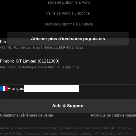
Trains de Lisbonne à Porto
Trains de Porto à Lisbonne 
Trains de Lisbonne à Albufeira
Trains de Albufeira à Lisbonne
Afficher plus d'itinéraires populaires
Firebird GT Limited (OC 1451)
Trains de Lisbonne à Lagos
432, Triq Fleur de Lys, Suite 1, Birkirkara, BKR 9061, Malta
Trains de Lagos à Lisbonne
Firebird GT Limited (61211989)
Unit G 15/F Tal Building 49 Austin Road, KL, Hong Kong
Trains de Lisbonne à Madrid
Trains de Madrid à Lisbonne
Français
Trains de Lisbonne à Faro
Trains de Faro à Lisbonne
Aide & Support
Trains de Lisbonne à Coimbra
Conditions Générales de Vente
Politique de confidentialité
Trains de Coimbra à Lisbonne
Rail.Ninja est un service indépendant de réservation en ligne de billets de train dans le monde
Trains de Lisbonne à Braga
entier. Rail Ninja n'est pas un transporteur ferroviaire et ne possède ni n'exploite aucun train.