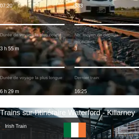
07:20
$33
Durée de voyage la plus courte:
Nb. moyen de départs
quotidiens:
3 h 55 m
3
Durée de voyage la plus longue:
Dernier train:
6 h 29 m
16:25
Trains sur l’itinéraire Waterford - Killarney
Irish Train