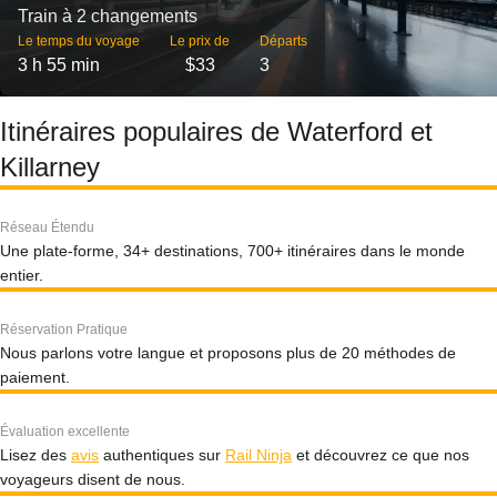
Train à 2 changements
Le temps du voyage
Le prix de
Départs
3 h 55 min
$33
3
Itinéraires populaires de Waterford et
Killarney
Réseau Étendu
Une plate-forme, 34+ destinations, 700+ itinéraires dans le monde
entier.
Réservation Pratique
Nous parlons votre langue et proposons plus de 20 méthodes de
paiement.
Évaluation excellente
Lisez des
avis
authentiques sur
Rail Ninja
et découvrez ce que nos
voyageurs disent de nous.