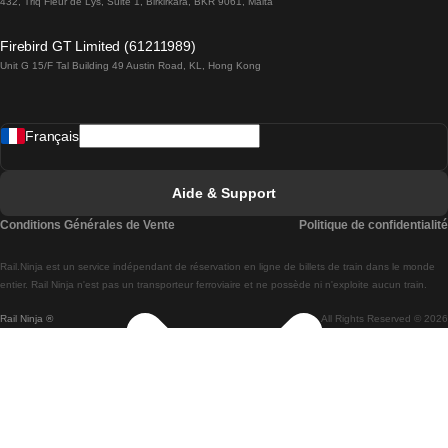
432, Triq Fleur de Lys, Suite 1, Birkirkara, BKR 9061, Malta
Trains de Lagos à Lisbonne
Firebird GT Limited (61211989)
Unit G 15/F Tal Building 49 Austin Road, KL, Hong Kong
Trains de Lisbonne à Madrid
Trains de Madrid à Lisbonne
Français
Trains de Lisbonne à Faro
Trains de Faro à Lisbonne
Aide & Support
Trains de Lisbonne à Coimbra
Conditions Générales de Vente
Politique de confidentialité
Trains de Coimbra à Lisbonne
Rail.Ninja est un service indépendant de réservation en ligne de billets de train dans le monde
Trains de Lisbonne à Braga
entier. Rail Ninja n'est pas un transporteur ferroviaire et ne possède ni n'exploite aucun train.
Rail Ninja ®
All Rights Reserved © 2026
Trains de Braga à Lisbonne
Trains de Porto à Coimbra
Trains de Coimbra à Porto
Trains de Barcelone à Madrid