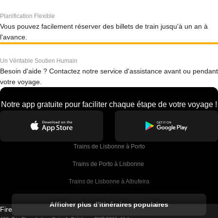
Planification Flexible
Vous pouvez facilement réserver des billets de train jusqu'à un an à
l'avance.
Un Véritable Soutien Humain
Besoin d'aide ? Contactez notre service d'assistance avant ou pendant
votre voyage.
Notre app gratuite pour faciliter chaque étape de votre voyage !
Trains de Lisbonne à Porto
Trains de Porto à Lisbonne 
Trains de Lisbonne à Albufeira
Trains de Albufeira à Lisbonne
Afficher plus d'itinéraires populaires
Firebird GT Limited (OC 1451)
Trains de Lisbonne à Lagos