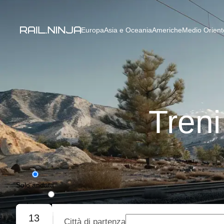
Europa
Asia e Oceania
Americhe
Medio Oriente
Tren
Solo andata
Andata e ritorno
13
Città di partenza