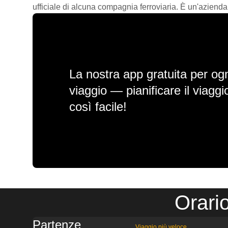
ufficiale di alcuna compagnia ferroviaria. È un'azienda
La nostra app gratuita per ogn
viaggio — pianificare il viagg
così facile!
Orari
Partenze
Viaggio più veloce