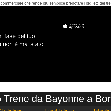
 commerciale che rende più semplice prenotare i biglietti del tre
i fase del tuo
io non è mai stato
o Treno da Bayonne a Bo
Viaggio più lungo
Il primo della giornata
L'ultimo del