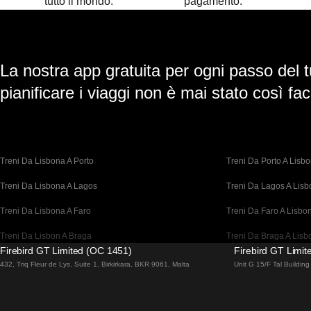
tutto il mondo.
pagamento.
La nostra app gratuita per ogni passo del t
pianificare i viaggi non è mai stato così faci
Treni Da Lisbona A Porto
Treni Da Porto A Lisb
Treni Da Lisbona A Lagos
Treni Da Lagos A Lis
Treni Da Lisbona A Faro
Treni Da Faro A Lisbo
Treni Da Lisbon A Braga
Treni Da Braga A Lisb
Firebird GT Limited (OC 1451)
Firebird GT Limi
Treni Da Barcellona A Madrid
Treni Da Madrid A Bar
432, Triq Fleur de Lys, Suite 1, Birkirkara, BKR 9061, Malta
Unit G 15/F Tal Buildi
Treni Da Barcellona A Parigi
Treni Da Parigi A Barc