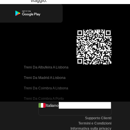
viaggio.
Treni Da Albufeira A Lisbona
Treni Da Madrid A Lisbona
Treni Da Coimbra A Lisbona
Treni Da Coimbra A Porto
Italiano
Treni Da Valencia A Barcellona
Supporto Clienti
Treni Da Siviglia A Barcellona
Termini e Condizioni
Informativa sulla privacy