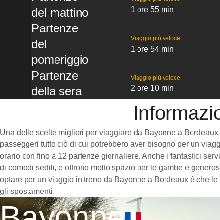
1 ore 55 min
del mattino
Partenze
Viaggio più veloce
del
1 ore 54 min
pomeriggio
Partenze
Viaggio più veloce
2 ore 10 min
della sera
Informazi
Una delle scelte migliori per viaggiare da Bayonne a Bordeaux è pr
passeggeri tutto ciò di cui potrebbero aver bisogno per un viaggi
orario con fino a 12 partenze giornaliere. Anche i fantastici ser
di comodi sedili, e offrono molto spazio per le gambe e generosi
optare per un viaggio in treno da Bayonne a Bordeaux è che le st
gli spostamenti.
Bayonne