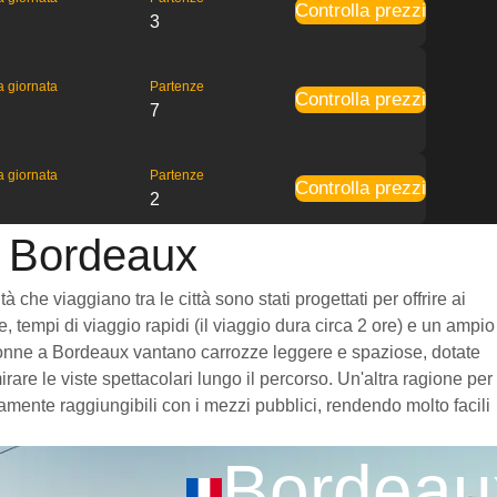
Controlla prezzi
3
la giornata
Partenze
Controlla prezzi
7
la giornata
Partenze
Controlla prezzi
2
a Bordeaux
he viaggiano tra le città sono stati progettati per offrire ai
, tempi di viaggio rapidi (il viaggio dura circa 2 ore) e un ampio
 Bayonne a Bordeaux vantano carrozze leggere e spaziose, dotate
re le viste spettacolari lungo il percorso. Un'altra ragione per
amente raggiungibili con i mezzi pubblici, rendendo molto facili
Bordeau