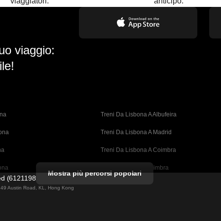
viaggiatori.
anticipo.
uo viaggio:
le!
ona
Treni Da Lisbona A Albufeira
bona
Treni Da Lisbona A Madrid
na
Treni Da Lisbona A Coimbra
ona
Treni Da Porto A Coimbra
Mostra più percorsi popolari
ted (61211989)
cellona
Treni Da Barcellona A Valencia
ng 49 Austin Road, KL, Hong Kong
ellona 
Treni Da Barcellona A Siviglia