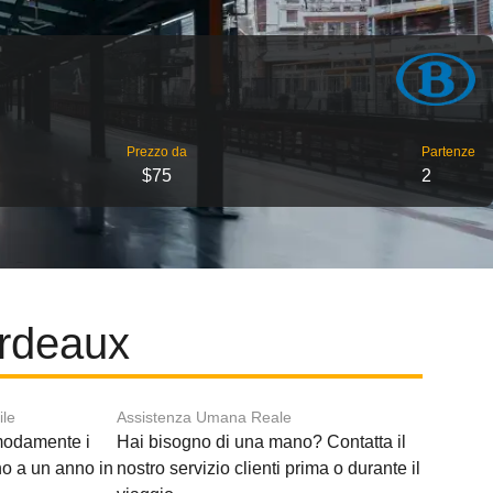
Prezzo da
Partenze
$75
2
ordeaux
ile
Assistenza Umana Reale
modamente i
Hai bisogno di una mano? Contatta il
ino a un anno in
nostro servizio clienti prima o durante il