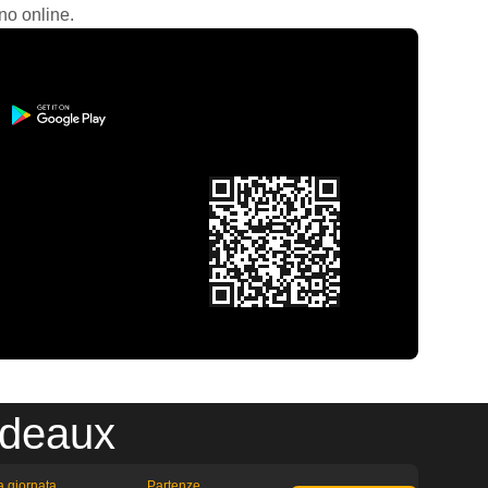
no online.
rdeaux
la giornata
Partenze