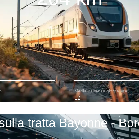
o:
Media partenze giornaliere:
12
 sulla tratta Bayonne - Bo