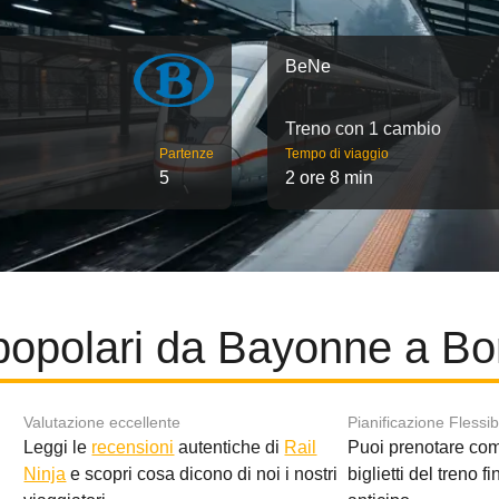
BeNe
Treno con 1 cambio
Partenze
Tempo di viaggio
5
2 ore 8 min
popolari da Bayonne a B
Valutazione eccellente
Pianificazione Flessib
Leggi le
recensioni
autentiche di
Rail
Puoi prenotare co
i
Ninja
e scopri cosa dicono di noi i nostri
biglietti del treno f