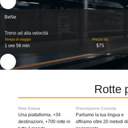
BeNe
Treno ad alta velocità
Tempo di viaggio
Prezzo da
1 ore 56 min
$75
Rotte 
Rete Estesa
Prenotazione Comoda
Una piattaforma, +34
Parliamo la tua lingua e
destinazioni, +700 rotte in
offriamo oltre 20 metodi d