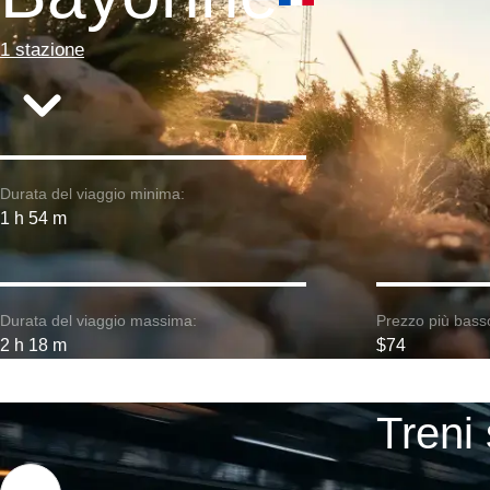
1 stazione
Durata del viaggio minima:
1 h 54 m
Durata del viaggio massima:
Prezzo più bass
2 h 18 m
$74
Treni