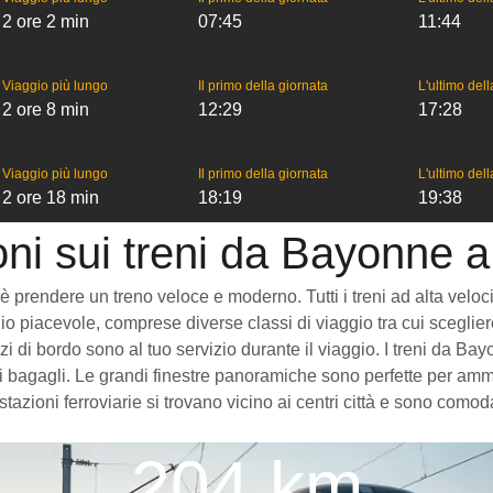
2 ore 2 min
07:45
11:44
Viaggio più lungo
Il primo della giornata
L'ultimo del
2 ore 8 min
12:29
17:28
Viaggio più lungo
Il primo della giornata
L'ultimo del
2 ore 18 min
18:19
19:38
oni sui treni da Bayonne 
endere un treno veloce e moderno. Tutti i treni ad alta velocità c
o piacevole, comprese diverse classi di viaggio tra cui scegliere
vizi di bordo sono al tuo servizio durante il viaggio. I treni da
 bagagli. Le grandi finestre panoramiche sono perfette per ammira
azioni ferroviarie si trovano vicino ai centri città e sono comod
204 km