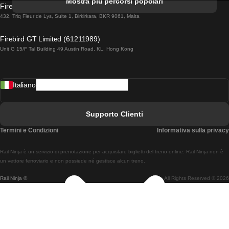
Mostra più percorsi popolari
Firebird GT Limited (OC 1451)
Treni Da Lisbona A Lagos
432, Triq Fleur de Lys, Suite 1, Birkirkara, BKR 9061, Malta
Treni Da Lagos A Lisbona
Firebird GT Limited (61211989)
Unit G 15/F Tal Building 49 Austin Road, KL, Hong Kong
Treni Da Lisbona A Madrid
Treni Da Madrid A Lisbona
Italiano
Treni Da Lisbona A Faro
Treni Da Faro A Lisbona
Supporto Clienti
Treni Da Lisbona A Coimbra
Termini e Condizioni
Informativa sulla privacy
Treni Da Coimbra A Lisbona
Rail Ninja è un servizio di prenotazione per acquistare biglietti del treno online. Rail Ninja non è
Treni Da Lisbon A Braga
un vettore ferroviario e non possiede né gestisce alcun treno.
Rail Ninja ®
All Rights Reserved © 2026
Treni Da Braga A Lisbona
Treni Da Porto A Coimbra
Treni Da Coimbra A Porto