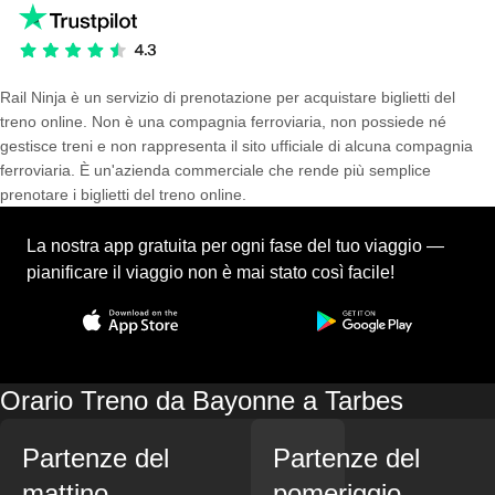
Rail Ninja è un servizio di prenotazione per acquistare biglietti del
treno online. Non è una compagnia ferroviaria, non possiede né
gestisce treni e non rappresenta il sito ufficiale di alcuna compagnia
ferroviaria. È un'azienda commerciale che rende più semplice
prenotare i biglietti del treno online.
La nostra app gratuita per ogni fase del tuo viaggio —
pianificare il viaggio non è mai stato così facile!
Orario Treno da Bayonne a Tarbes
Partenze del
Partenze del
mattino
pomeriggio