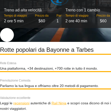
Treno ad alta velocità
Treno con 1 cambio
Tempo di viaggio
Prezzo da
Partenze
Tempo di viaggio
Prezzo da
2 ore 5 min
$60
1
2 ore 40 min
$60
Rotte popolari da Bayonne a Tarbes
Rete Estesa
Una piattaforma, +34 destinazioni, +700 rotte in tutto il mondo.
Prenotazione Comoda
Parliamo la tua lingua e offriamo oltre 20 metodi di pagamento.
Valutazione eccellente
Leggi le
recensioni
autentiche di
Rail Ninja
e scopri cosa dicono di noi i
nostri viaggiatori.