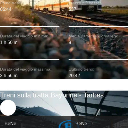
Primo treno:
Prezzo più basso:
06:44
$37
Durata del viaggio minima:
Media partenze giornaliere:
1 h 50 m
9
Durata del viaggio massima:
L'ultimo treno:
2 h 56 m
20:42
Treni sulla tratta Bayonne - Tarbes
BeNe
BeNe