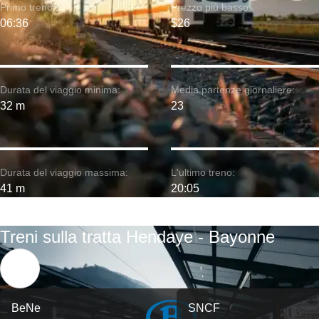
Primo treno:
Prezzo più basso:
06:36
$26
Durata del viaggio minima:
Media partenze giornaliere:
32 m
23
Durata del viaggio massima:
L'ultimo treno:
41 m
20:05
Treni sulla tratta Hendaye - Bayonne
BeNe
SNCF