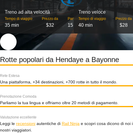
Treno ad alta velocità
Treno veloce
Tempo di viaggio
Prezzo da
Partenze
Tempo di viaggio
Prezzo da
35 min
$32
15
40 min
$28
Rotte popolari da Hendaye a Bayonne
Rete Estesa
Una piattaforma, +34 destinazioni, +700 rotte in tutto il mondo.
Prenotazione Comoda
Parliamo la tua lingua e offriamo oltre 20 metodi di pagamento.
Valutazione eccellente
Leggi le
recensioni
autentiche di
Rail Ninja
e scopri cosa dicono di noi i
nostri viaggiatori.