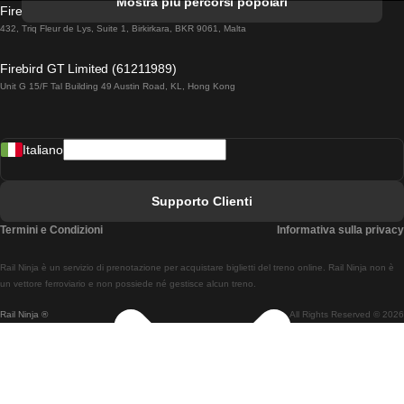
Mostra più percorsi popolari
Firebird GT Limited (OC 1451)
Treni Da Lisbona A Lagos
432, Triq Fleur de Lys, Suite 1, Birkirkara, BKR 9061, Malta
Treni Da Lagos A Lisbona
Firebird GT Limited (61211989)
Unit G 15/F Tal Building 49 Austin Road, KL, Hong Kong
Treni Da Lisbona A Madrid
Treni Da Madrid A Lisbona
Italiano
Treni Da Lisbona A Faro
Treni Da Faro A Lisbona
Supporto Clienti
Treni Da Lisbona A Coimbra
Termini e Condizioni
Informativa sulla privacy
Treni Da Coimbra A Lisbona
Rail Ninja è un servizio di prenotazione per acquistare biglietti del treno online. Rail Ninja non è
Treni Da Lisbon A Braga
un vettore ferroviario e non possiede né gestisce alcun treno.
Rail Ninja ®
All Rights Reserved © 2026
Treni Da Braga A Lisbona
Treni Da Porto A Coimbra
Treni Da Coimbra A Porto