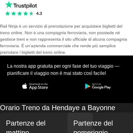
Rail Ninja è un servizio di prenotazione per acquistare biglietti del
treno online. Non è una compagnia ferroviaria, non possiede né
gestisce treni e non rappresenta il sito ufficiale di alcuna compagnia
ferroviaria. È un'azienda commerciale che rende più semplice
prenotare i biglietti del treno online.
La nostra app gratuita per ogni fase del tuo viaggio —
pianificare il viaggio non è mai stato così facile!
Orario Treno da Hendaye a Bayonne
Partenze del
Partenze del
mattino
pomeriggio