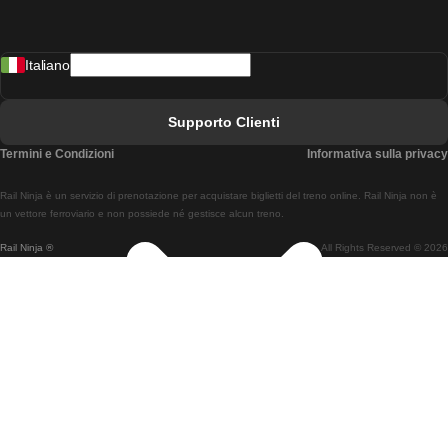
Treni Da Madrid A Lisbona
Italiano
Treni Da Lisbona A Faro
Treni Da Faro A Lisbona
Supporto Clienti
Treni Da Lisbona A Coimbra
Termini e Condizioni
Informativa sulla privacy
Treni Da Coimbra A Lisbona
Rail Ninja è un servizio di prenotazione per acquistare biglietti del treno online. Rail Ninja non è
Treni Da Lisbon A Braga
un vettore ferroviario e non possiede né gestisce alcun treno.
Rail Ninja ®
All Rights Reserved © 2026
Treni Da Braga A Lisbona
Treni Da Porto A Coimbra
Treni Da Coimbra A Porto
Treni Da Barcellona A Madrid
Treni Da Madrid A Barcellona
Treni Da Barcellona A Valencia