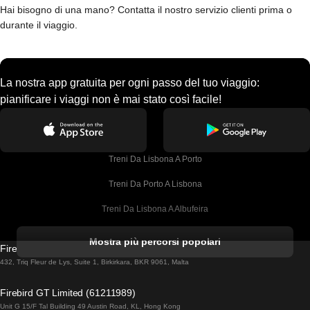
Hai bisogno di una mano? Contatta il nostro servizio clienti prima o
durante il viaggio.
La nostra app gratuita per ogni passo del tuo viaggio:
pianificare i viaggi non è mai stato così facile!
Treni Da Lisbona A Porto
Treni Da Porto A Lisbona
Treni Da Lisbona A Albufeira
Treni Da Albufeira A Lisbona
Mostra più percorsi popolari
Firebird GT Limited (OC 1451)
Treni Da Lisbona A Lagos
432, Triq Fleur de Lys, Suite 1, Birkirkara, BKR 9061, Malta
Treni Da Lagos A Lisbona
Firebird GT Limited (61211989)
Unit G 15/F Tal Building 49 Austin Road, KL, Hong Kong
Treni Da Lisbona A Madrid