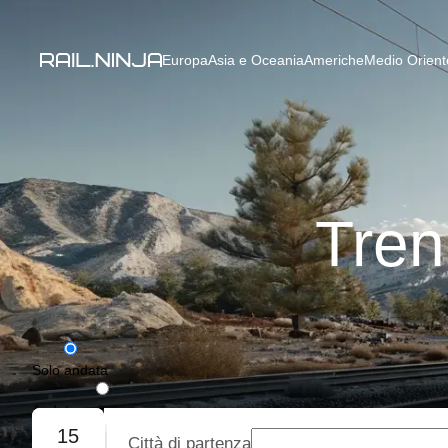
Europa
Asia e Oceania
Americhe
Medio Oriente
Tren
Solo andata
Andata e ritorno
15
Città di partenza