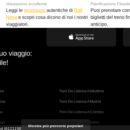
Valutazione eccellente
Pianificazione Flessib
Leggi le
recensioni
autentiche di
Rail
Puoi prenotare co
i
Ninja
e scopri cosa dicono di noi i nostri
biglietti del treno f
viaggiatori.
anticipo.
uo viaggio:
le!
ona
Treni Da Lisbona A Albufeira
bona
Treni Da Lisbona A Madrid
na
Treni Da Lisbona A Coimbra
ona
Treni Da Porto A Coimbra
Mostra più percorsi popolari
ted (61211989)