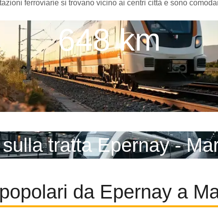
azioni ferroviarie si trovano vicino ai centri città e sono comod
648 km
 sulla tratta Epernay - Mar
popolari da Epernay a Ma