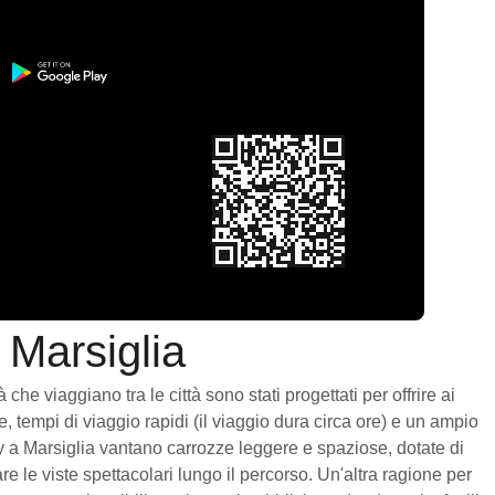
 Marsiglia
he viaggiano tra le città sono stati progettati per offrire ai
, tempi di viaggio rapidi (il viaggio dura circa ore) e un ampio
nay a Marsiglia vantano carrozze leggere e spaziose, dotate di
 le viste spettacolari lungo il percorso. Un'altra ragione per