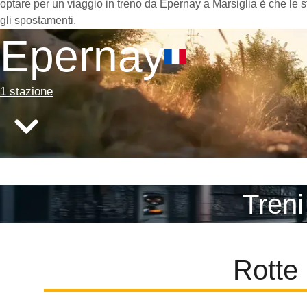
optare per un viaggio in treno da Epernay a Marsiglia è che le st
gli spostamenti.
Epernay
1 stazione
Treni
Rotte 