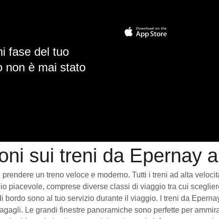
i fase del tuo
io non è mai stato
oni sui treni da Epernay a
rendere un treno veloce e moderno. Tutti i treni ad alta velocità c
o piacevole, comprese diverse classi di viaggio tra cui scegliere
 di bordo sono al tuo servizio durante il viaggio. I treni da Eper
gagli. Le grandi finestre panoramiche sono perfette per ammirare