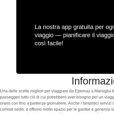
La nostra app gratuita per ogn
viaggio — pianificare il viagg
così facile!
Informazi
Una delle scelte migliori per viaggiare da Epernay a Marsiglia è p
passeggeri tutto ciò di cui potrebbero aver bisogno per un viaggi
orario con fino a partenze giornaliere. Anche i fantastici servizi
comodi sedili, e offrono molto spazio per le gambe e generosi ba