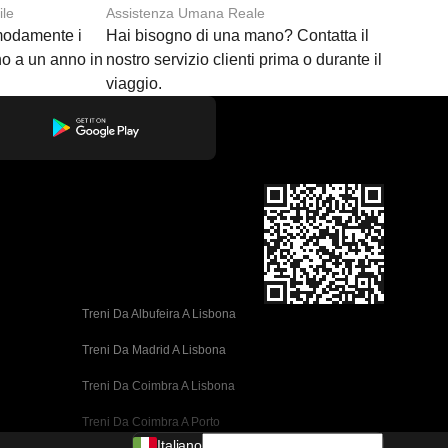
ile
Assistenza Umana Reale
modamente i
Hai bisogno di una mano? Contatta il
ino a un anno in
nostro servizio clienti prima o durante il
viaggio.
Treni Da Albufeira A Lisbona
Treni Da Madrid A Lisbona
Treni Da Coimbra A Lisbona
Treni Da Coimbra A Porto
Italiano