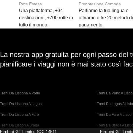
Rete Estesa
Prenotazione Comoda
Una piattaforma, +34
Parliamo la tua lingua e
destinazioni, +700 rotte in
offriamo oltre 20 metodi d
tutto il mondo.
pagamento.
La nostra app gratuita per ogni passo del t
pianificare i viaggi non è mai stato così faci
Treni Da Lisbona A Porto
Treni Da Porto A Lisb
Treni Da Lisbona A Lagos
Treni Da Lagos A Lis
Treni Da Lisbona A Faro
Treni Da Faro A Lisbo
Treni Da Lisbon A Braga
Treni Da Braga A Lisb
Firebird GT Limited (OC 1451)
Firebird GT Limi