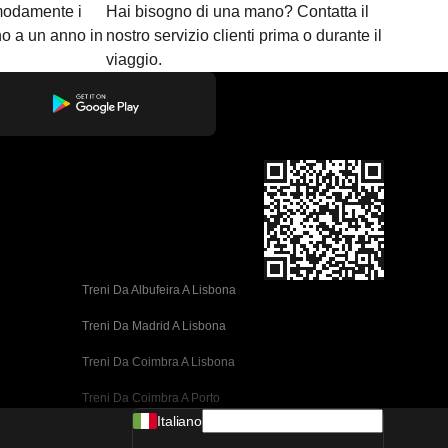
modamente i
Hai bisogno di una mano? Contatta il
ino a un anno in
nostro servizio clienti prima o durante il
viaggio.
Treni Da Albufeira A Lisbona
Treni Da Madrid A Lisbona
Treni Da Coimbra A Lisbona
Treni Da Coimbra A Porto
Italiano
Treni Da Valencia A Barcellona