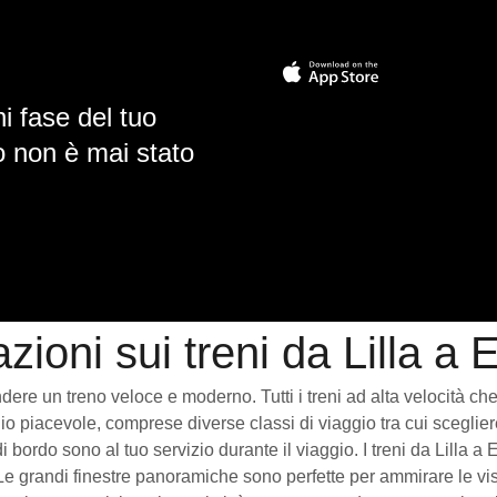
i fase del tuo
io non è mai stato
zioni sui treni da Lilla a
re un treno veloce e moderno. Tutti i treni ad alta velocità che vi
o piacevole, comprese diverse classi di viaggio tra cui scegliere
 di bordo sono al tuo servizio durante il viaggio. I treni da Lill
Le grandi finestre panoramiche sono perfette per ammirare le vist