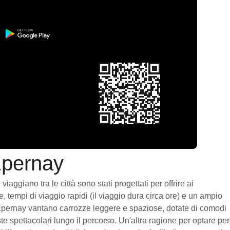
 Epernay
aggiano tra le città sono stati progettati per offrire ai
, tempi di viaggio rapidi (il viaggio dura circa ore) e un ampio
a a Epernay vantano carrozze leggere e spaziose, dotate di comodi
e spettacolari lungo il percorso. Un'altra ragione per optare per