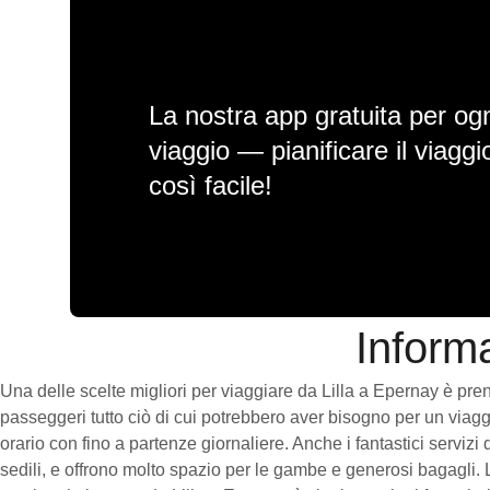
La nostra app gratuita per ogn
viaggio — pianificare il viagg
così facile!
Informa
Una delle scelte migliori per viaggiare da Lilla a Epernay è prende
passeggeri tutto ciò di cui potrebbero aver bisogno per un viaggi
orario con fino a partenze giornaliere. Anche i fantastici servizi
sedili, e offrono molto spazio per le gambe e generosi bagagli. 