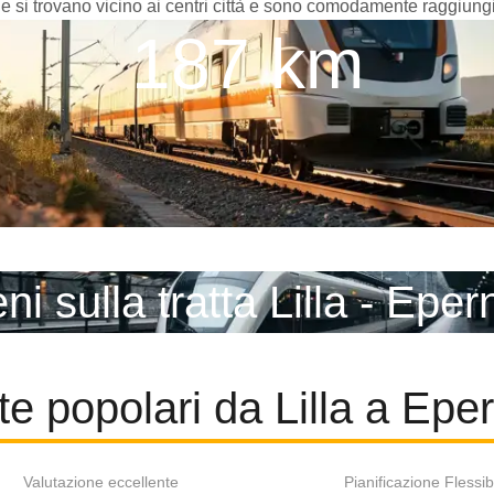
rie si trovano vicino ai centri città e sono comodamente raggiungi
187 km
ni sulla tratta Lilla - Epe
te popolari da Lilla a Epe
Valutazione eccellente
Pianificazione Flessib