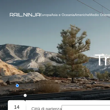
Europa
Asia e Oceania
Americhe
Medio Oriente
Tr
Solo andata
Andata e ritorno
14
Città di partenza