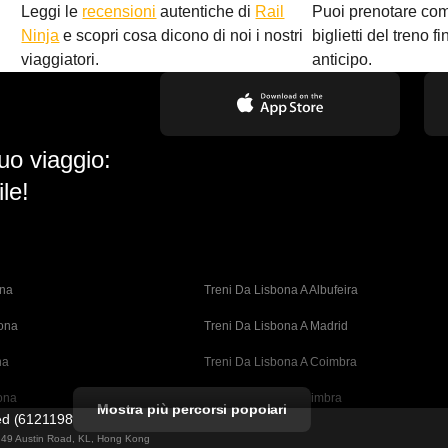
Leggi le
recensioni
autentiche di
Rail
Puoi prenotare co
i
Ninja
e scopri cosa dicono di noi i nostri
biglietti del treno f
viaggiatori.
anticipo.
uo viaggio:
le!
ona
Treni Da Lisbona A Albufeira
bona
Treni Da Lisbona A Madrid
na
Treni Da Lisbona A Coimbra
ona
Treni Da Porto A Coimbra
Mostra più percorsi popolari
ted (61211989)
cellona
Treni Da Barcellona A Valencia
ng 49 Austin Road, KL, Hong Kong