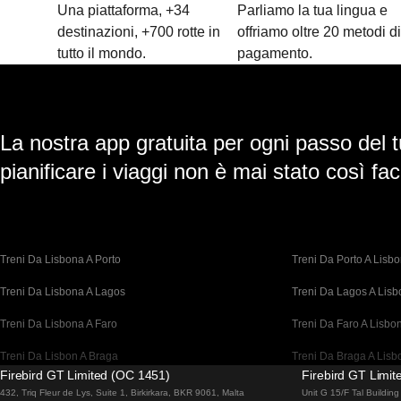
Una piattaforma, +34
Parliamo la tua lingua e
destinazioni, +700 rotte in
offriamo oltre 20 metodi d
tutto il mondo.
pagamento.
La nostra app gratuita per ogni passo del t
pianificare i viaggi non è mai stato così faci
Treni Da Lisbona A Porto
Treni Da Porto A Lisb
Treni Da Lisbona A Lagos
Treni Da Lagos A Lis
Treni Da Lisbona A Faro
Treni Da Faro A Lisbo
Treni Da Lisbon A Braga
Treni Da Braga A Lisb
Firebird GT Limited (OC 1451)
Firebird GT Limi
Treni Da Barcellona A Madrid
Treni Da Madrid A Bar
432, Triq Fleur de Lys, Suite 1, Birkirkara, BKR 9061, Malta
Unit G 15/F Tal Buildi