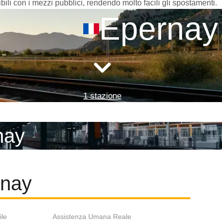
bili con i mezzi pubblici, rendendo molto facili gli spostamenti.
Epernay
1 stazione
rnay
rnay
ile
Assistenza Umana Reale