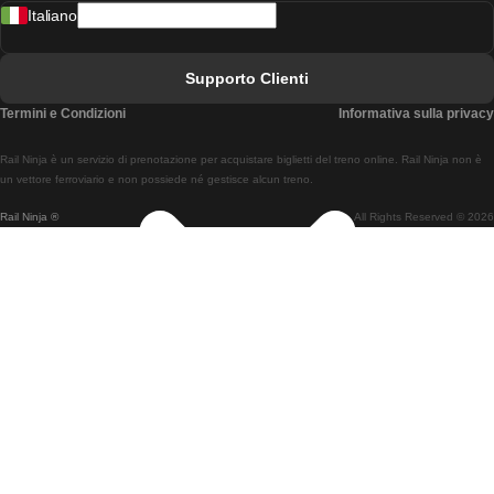
Italiano
Treni Da Lisbona A Faro
Treni Da Faro A Lisbona
Supporto Clienti
Treni Da Lisbona A Coimbra
Termini e Condizioni
Informativa sulla privacy
Treni Da Coimbra A Lisbona
Rail Ninja è un servizio di prenotazione per acquistare biglietti del treno online. Rail Ninja non è
Treni Da Lisbon A Braga
un vettore ferroviario e non possiede né gestisce alcun treno.
Rail Ninja ®
All Rights Reserved © 2026
Treni Da Braga A Lisbona
Treni Da Porto A Coimbra
Treni Da Coimbra A Porto
Treni Da Barcellona A Madrid
Treni Da Madrid A Barcellona
Treni Da Barcellona A Valencia
Treni Da Valencia A Barcellona