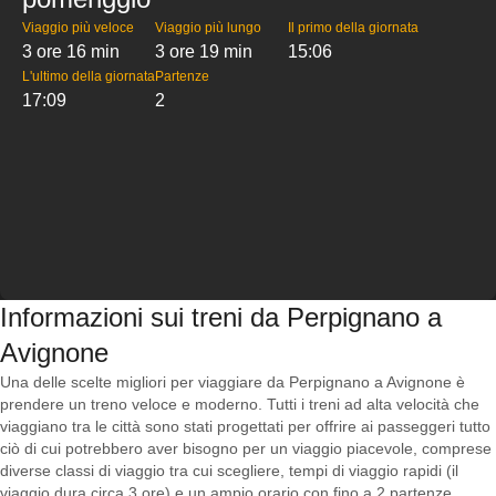
Viaggio più veloce
Viaggio più lungo
Il primo della giornata
3 ore 16 min
3 ore 19 min
15:06
L'ultimo della giornata
Partenze
17:09
2
Informazioni sui treni da Perpignano a
Avignone
Una delle scelte migliori per viaggiare da Perpignano a Avignone è
prendere un treno veloce e moderno. Tutti i treni ad alta velocità che
viaggiano tra le città sono stati progettati per offrire ai passeggeri tutto
ciò di cui potrebbero aver bisogno per un viaggio piacevole, comprese
diverse classi di viaggio tra cui scegliere, tempi di viaggio rapidi (il
viaggio dura circa 3 ore) e un ampio orario con fino a 2 partenze