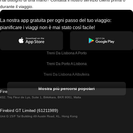
Hai bisogno di una mano? Contatta il nostro servizio clienti prima o
durante il viaggio.
La nostra app gratuita per ogni passo del tuo viaggio:
pianificare i viaggi non è mai stato così facile!
Treni Da Lisbona A Porto
Treni Da Porto A Lisbona
Treni Da Lisbona A Albufeira
Treni Da Albufeira A Lisbona
Mostra più percorsi popolari
Firebird GT Limited (OC 1451)
Treni Da Lisbona A Lagos
432, Triq Fleur de Lys, Suite 1, Birkirkara, BKR 9061, Malta
Treni Da Lagos A Lisbona
Firebird GT Limited (61211989)
Unit G 15/F Tal Building 49 Austin Road, KL, Hong Kong
Treni Da Lisbona A Madrid
Treni Da Madrid A Lisbona