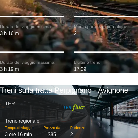
Durata del viaggio minima:
Media partenze giornaliere:
3 h 16 m
2
Durata del viaggio massima:
L'ultimo treno:
3 h 19 m
17:09
Treni sulla tratta Perpignano - Avignone
TER
Treno regionale
Tempo di viaggio
Prezzo da
Partenze
3 ore 16 min
$85
2