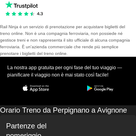
Rail Ninja è un servizio di prenotazione per acquistare biglietti del
treno online. Non è una compagnia ferroviaria, non possiede né
gestisce treni e non rappresenta il sito ufficiale di alcuna compagnia
ferroviaria. È un'azienda commerciale che rende più semplice
prenotare i biglietti del treno online.
La nostra app gratuita per ogni fase del tuo viaggio —
pianificare il viaggio non è mai stato così facile!
Orario Treno da Perpignano a Avignone
Partenze del
pomeriggio