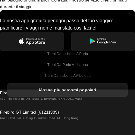
Hai bisogno di una mano? Contatta il nostro servizio clienti prima o
durante il viaggio.
La nostra app gratuita per ogni passo del tuo viaggio:
pianificare i viaggi non è mai stato così facile!
Treni Da Lisbona A Porto
Treni Da Porto A Lisbona
Treni Da Lisbona A Albufeira
Treni Da Albufeira A Lisbona
Mostra più percorsi popolari
Firebird GT Limited (OC 1451)
Treni Da Lisbona A Lagos
432, Triq Fleur de Lys, Suite 1, Birkirkara, BKR 9061, Malta
Treni Da Lagos A Lisbona
Firebird GT Limited (61211989)
Unit G 15/F Tal Building 49 Austin Road, KL, Hong Kong
Treni Da Lisbona A Madrid
Treni Da Madrid A Lisbona