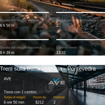
Durata del viaggio minima:
Media partenze giornaliere:
6 h 50 m
2
Durata del viaggio massima:
L'ultimo treno:
8 h 39 m
13:32
Treni sulla tratta Valencia - Pontevedra
AVE
Treno con 1 cambio
Tempo di viaggio
Prezzo da
Partenze
6 ore 50 min
$212
2