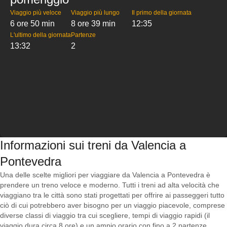
Viaggio più veloce
Viaggio più lungo
Il primo della giornata
6 ore 50 min
8 ore 39 min
12:35
L'ultimo della giornata
Partenze
13:32
2
Informazioni sui treni da Valencia a
Pontevedra
Una delle scelte migliori per viaggiare da Valencia a Pontevedra è
prendere un treno veloce e moderno. Tutti i treni ad alta velocità che
viaggiano tra le città sono stati progettati per offrire ai passeggeri tutto
ciò di cui potrebbero aver bisogno per un viaggio piacevole, comprese
diverse classi di viaggio tra cui scegliere, tempi di viaggio rapidi (il
viaggio dura circa 8 ore) e un ampio orario con fino a 2 partenze