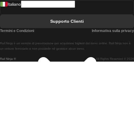
Italiano
Treni Da Lisbona A Faro
Treni Da Faro A Lisbona
Supporto Clienti
Treni Da Lisbona A Coimbra
Termini e Condizioni
Informativa sulla privacy
Treni Da Coimbra A Lisbona
Rail Ninja è un servizio di prenotazione per acquistare biglietti del treno online. Rail Ninja non è
Treni Da Lisbon A Braga
un vettore ferroviario e non possiede né gestisce alcun treno.
Rail Ninja ®
All Rights Reserved © 2026
Treni Da Braga A Lisbona
Treni Da Porto A Coimbra
Treni Da Coimbra A Porto
Treni Da Barcellona A Madrid
Treni Da Madrid A Barcellona
Treni Da Barcellona A Valencia
Treni Da Valencia A Barcellona