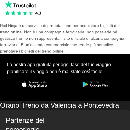
Rail Ninja è un servizio di prenotazione per acquistare biglietti del
treno online. Non è una compagnia ferroviaria, non possiede né
gestisce treni e non rappresenta il sito ufficiale di alcuna compagnia
ferroviaria. È un'azienda commerciale che rende più semplice
prenotare i biglietti del treno online.
La nostra app gratuita per ogni fase del tuo viaggio —
pianificare il viaggio non è mai stato così facile!
Orario Treno da Valencia a Pontevedra
Partenze del
pomeriggio