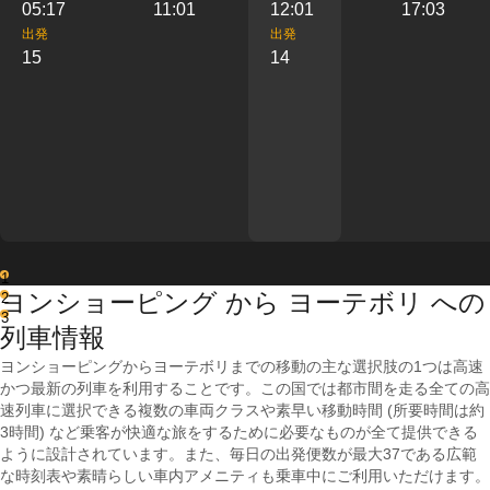
05:17
11:01
12:01
17:03
出発
出発
15
14
1
ヨンショーピング から ヨーテボリ への
2
3
列車情報
ヨンショーピングからヨーテボリまでの移動の主な選択肢の1つは高速
かつ最新の列車を利用することです。この国では都市間を走る全ての高
速列車に選択できる複数の車両クラスや素早い移動時間 (所要時間は約
3時間) など乗客が快適な旅をするために必要なものが全て提供できる
ように設計されています。また、毎日の出発便数が最大37である広範
な時刻表や素晴らしい車内アメニティも乗車中にご利用いただけます。