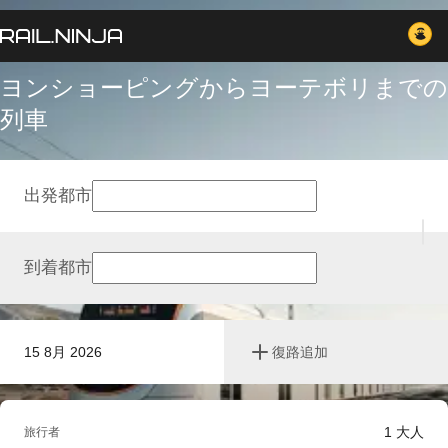
ヨンショーピングからヨーテボリまでの
列車
出発都市
到着都市
15 8月 2026
復路追加
1
大人
旅行者