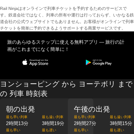
Rail Ninjaはオンラインで列車チケットを予約するためのサービスで
す。鉄道会社ではなく、列車の所有や運行は行っておらず、いかなる鉄
道会社の公式ウェブサイトでもありません。お客様がオンラインで列車
チケットを簡単に予約できるようサポートする商業サービスです。
旅のあらゆるステップに使える無料アプリ — 旅行の計
画がこれまでになく簡単に！
ヨンショーピング から ヨーテボリ まで
の 列車 時刻表
朝の出発
午後の出発
最も早い列車
最も遠い列車
最も早い列車
最も遠い列車
2時間13分
3時間19分
2時間27分
3時間15分
最も早い
最も遅い
最も早い
最も遅い