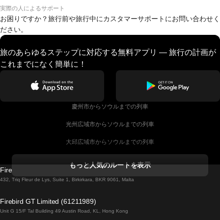
実際の人によるサポート
お困りですか？旅行前や旅行中にカスタマーサポートにお問い合わせく
ださい。
旅のあらゆるステップに対応する無料アプリ — 旅行の計画が
これまでになく簡単に！
慶州市からソウルまでの列車
光州広域市からソウルまでの列車
大邱広域市からソウルまでの列車
コークからダブリンまでの列車
もっと人気のルートを表示
Firebird GT Limited (OC 1451)
ダブリンからゴールウェイまでの列車
432, Triq Fleur de Lys, Suite 1, Birkirkara, BKR 9061, Malta
ロンドンからエディンバラまでの列車
Firebird GT Limited (61211989)
Unit G 15/F Tal Building 49 Austin Road, KL, Hong Kong
ローマからナポリまでの列車