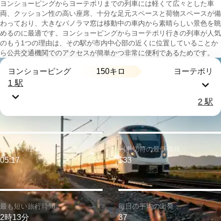
ヨンショーピングからヨーテボリまでの列車には軽くて広々とした車
両、クッション性の高い座席、十分な足元スペースと荷物スペースが備
わっており、大きなパノラマ窓は移動中の車内から素晴らしい景色を眺
めるのに最適です。ヨンショーピングからヨーテボリ行きの列車が人気
のもう1つの理由は、その駅が市内中心部の近くに位置していることか
ら公共交通機関でのアクセスが簡単かつ非常に便利であるためです。
150キロ
ヨンショーピング
ヨーテボリ
1 駅
2 駅
最も早い出発：
列車切符の最低価格：
05:17
$33
最も短い旅行時間：
毎日の平均の出発：
2時13分
37