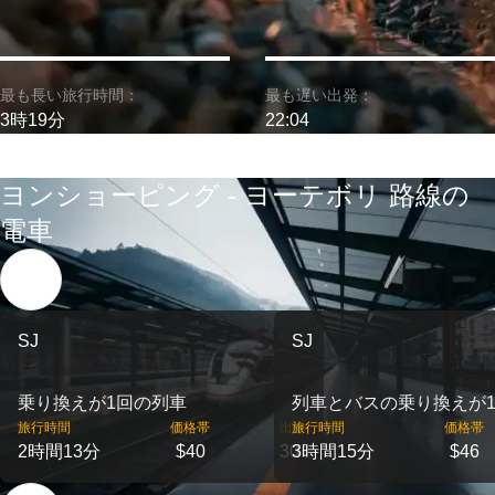
最も長い旅行時間：
最も遅い出発：
3時19分
22:04
ヨンショーピング - ヨーテボリ 路線の
電車
SJ
SJ
乗り換えが1回の列車
列車とバスの乗り換えが
旅行時間
価格帯
出発
旅行時間
価格帯
2時間13分
$40
30
3時間15分
$46