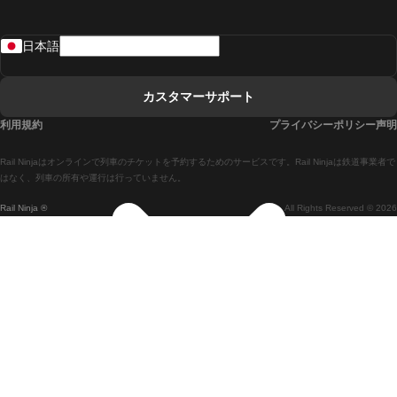
リスボンからラゴスまでの列車
日本語
リスボンからコインブラまでの列車
マドリードからマラガまでの列車
カスタマーサポート
マドリードからリスボンまでの列車
利用規約
プライバシーポリシー声明
マドリードからバルセロナまでの列車
Rail Ninjaはオンラインで列車のチケットを予約するためのサービスです。Rail Ninjaは鉄道事業者で
マドリードからセビリアまでの列車
はなく、列車の所有や運行は行っていません。
Rail Ninja ®
All Rights Reserved © 2026
マドリードからアリカンテまでの列車
マラガからマドリードまでの列車
バルセロナからマドリードまでの列車
バルセロナからセビリアまでの列車
バルセロナからマラガまでの列車
ヴェネツィアからフィレンツェまでの列車