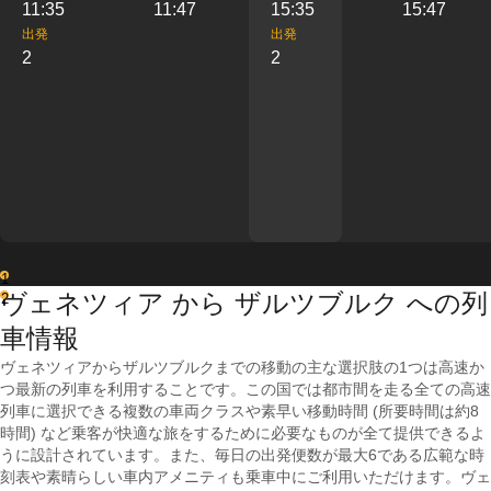
11:35
11:47
15:35
15:47
出発
出発
2
2
1
ヴェネツィア から ザルツブルク への列
2
車情報
ヴェネツィアからザルツブルクまでの移動の主な選択肢の1つは高速か
つ最新の列車を利用することです。この国では都市間を走る全ての高速
列車に選択できる複数の車両クラスや素早い移動時間 (所要時間は約8
時間) など乗客が快適な旅をするために必要なものが全て提供できるよ
うに設計されています。また、毎日の出発便数が最大6である広範な時
刻表や素晴らしい車内アメニティも乗車中にご利用いただけます。ヴェ