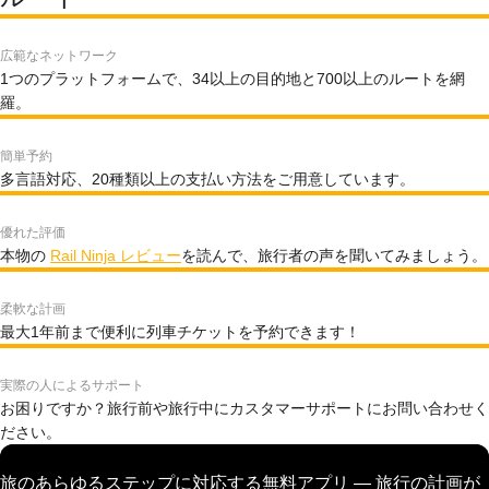
広範なネットワーク
1つのプラットフォームで、34以上の目的地と700以上のルートを網
羅。
簡単予約
多言語対応、20種類以上の支払い方法をご用意しています。
優れた評価
本物の
Rail Ninja レビュー
を読んで、旅行者の声を聞いてみましょう。
柔軟な計画
最大1年前まで便利に列車チケットを予約できます！
実際の人によるサポート
お困りですか？旅行前や旅行中にカスタマーサポートにお問い合わせく
ださい。
旅のあらゆるステップに対応する無料アプリ — 旅行の計画が