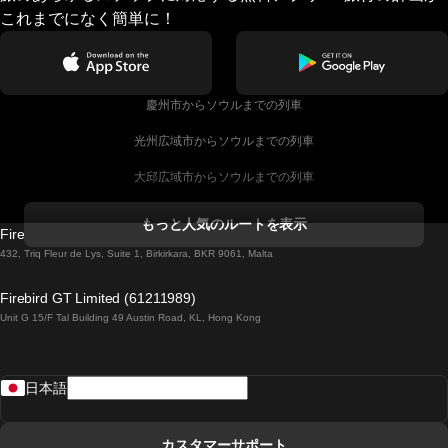
これまでになく簡単に！
慶州市からソウルまでの列車
光州広域市からソウルまでの列車
大邱広域市からソウルまでの列車
コークからダブリンまでの列車
もっと人気のルートを表示
Firebird GT Limited (OC 1451)
ダブリンからゴールウェイまでの列車
432, Triq Fleur de Lys, Suite 1, Birkirkara, BKR 9061, Malta
ロンドンからエディンバラまでの列車
Firebird GT Limited (61211989)
Unit G 15/F Tal Building 49 Austin Road, KL, Hong Kong
ローマからナポリまでの列車
リスボンからラゴスまでの列車
日本語
リスボンからコインブラまでの列車
マドリードからマラガまでの列車
カスタマーサポート