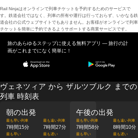
Rail Ninjaはオンラインで列車チケットを予約するためのサービスで
す。鉄道会社ではなく、列車の所有や運行は行っておらず、いかなる鉄
道会社の公式ウェブサイトでもありません。お客様がオンラインで列車
チケットを簡単に予約できるようサポートする商業サービスです。
旅のあらゆるステップに使える無料アプリ — 旅行の計
画がこれまでになく簡単に！
ヴェネツィア から ザルツブルク までの
列車 時刻表
朝の出発
午後の出発
最も早い列車
最も遠い列車
最も早い列車
最も遠い列車
7時間15分
7時間27分
7時間58分
8時間10分
最も早い
最も遅い
最も早い
最も遅い