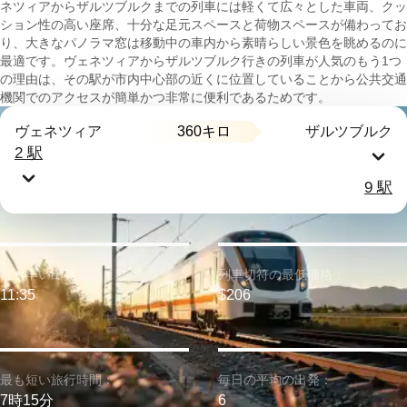
ネツィアからザルツブルクまでの列車には軽くて広々とした車両、クッ
ション性の高い座席、十分な足元スペースと荷物スペースが備わってお
り、大きなパノラマ窓は移動中の車内から素晴らしい景色を眺めるのに
最適です。ヴェネツィアからザルツブルク行きの列車が人気のもう1つ
の理由は、その駅が市内中心部の近くに位置していることから公共交通
機関でのアクセスが簡単かつ非常に便利であるためです。
360キロ
ヴェネツィア
ザルツブルク
2 駅
9 駅
最も早い出発：
列車切符の最低価格：
11:35
$206
最も短い旅行時間：
毎日の平均の出発：
7時15分
6