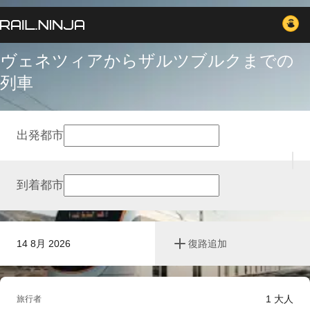
ヴェネツィアからザルツブルクまでの
列車
出発都市
到着都市
14 8月 2026
復路追加
1
大人
旅行者