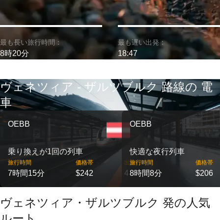
最も長い旅行時間：
最も遅い出発：
8時20分
18:47
ヴェネツィア - ザルツブルク 路線の 電
車
OEBB
OEBB
乗り換えが1回の列車
快適な夜行列車
旅行時間
価格帯
出発
旅行時間
価格帯
7時間15分
$242
4
8時間8分
$206
ヴェネツィア・ザルツブルク 発の人気
ルート