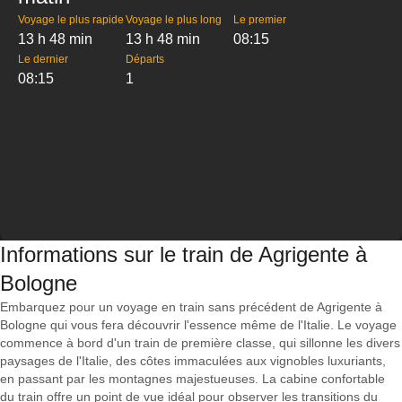
Voyage le plus rapide
Voyage le plus long
Le premier
13 h 48 min
13 h 48 min
08:15
Le dernier
Départs
08:15
1
Informations sur le train de Agrigente à
Bologne
Embarquez pour un voyage en train sans précédent de Agrigente à
Bologne qui vous fera découvrir l'essence même de l'Italie. Le voyage
commence à bord d'un train de première classe, qui sillonne les divers
paysages de l'Italie, des côtes immaculées aux vignobles luxuriants,
en passant par les montagnes majestueuses. La cabine confortable
du train offre un point de vue idéal pour observer les transitions du