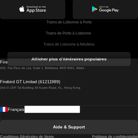
Trains de Lisbonne à Porto
Trains de Porto à Lisbonne 
Trains de Lisbonne à Albufeira
Trains de Albufeira à Lisbonne
Afficher plus d'itinéraires populaires
Firebird GT Limited (OC 1451)
Trains de Lisbonne à Lagos
432, Triq Fleur de Lys, Suite 1, Birkirkara, BKR 9061, Malta
Trains de Lagos à Lisbonne
Firebird GT Limited (61211989)
Unit G 15/F Tal Building 49 Austin Road, KL, Hong Kong
Trains de Lisbonne à Madrid
Trains de Madrid à Lisbonne
Français
Trains de Lisbonne à Faro
Trains de Faro à Lisbonne
Aide & Support
Trains de Lisbonne à Coimbra
Conditions Générales de Vente
Politique de confidentialité