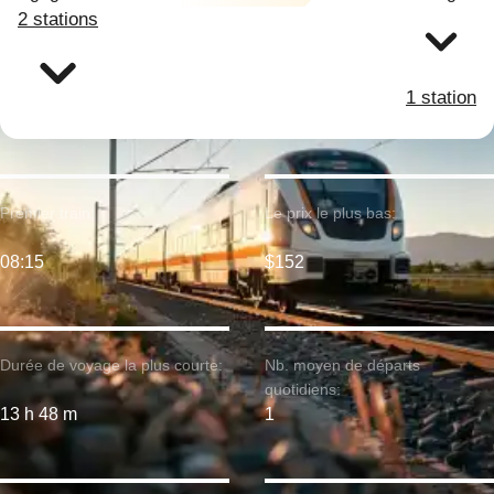
2 stations
1 station
Premier train:
Le prix le plus bas:
08:15
$152
Durée de voyage la plus courte:
Nb. moyen de départs
quotidiens:
13 h 48 m
1