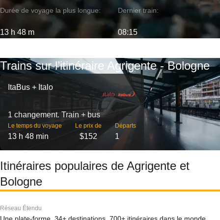
Durée de voyage la plus longue:
Dernier train:
13 h 48 m
08:15
Trains sur l’itinéraire Agrigente - Bologne
ItaBus + Italo
1 changement. Train + bus
Le temps du voyage
Le prix de
Départs
13 h 48 min
$152
1
Itinéraires populaires de Agrigente et
Bologne
Réseau Étendu
Une plate-forme, 34+ destinations, 700+ itinéraires dans le monde