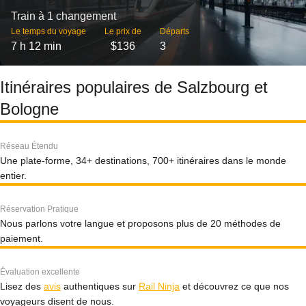
Train à 1 changement
Le temps du voyage
Le prix de
Départs
7 h 12 min
$136
3
Itinéraires populaires de Salzbourg et
Bologne
Réseau Étendu
Une plate-forme, 34+ destinations, 700+ itinéraires dans le monde
entier.
Réservation Pratique
Nous parlons votre langue et proposons plus de 20 méthodes de
paiement.
Évaluation excellente
Lisez des
avis
authentiques sur
Rail Ninja
et découvrez ce que nos
voyageurs disent de nous.