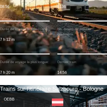
08:56
$136
Durée de voyage la plus courte:
Nb. moyen de départs
quotidiens:
7 h 12 m
3
Durée de voyage la plus longue:
Dernier train:
7 h 20 m
14:56
Trains sur l’itinéraire Salzbourg - Bologne
OEBB