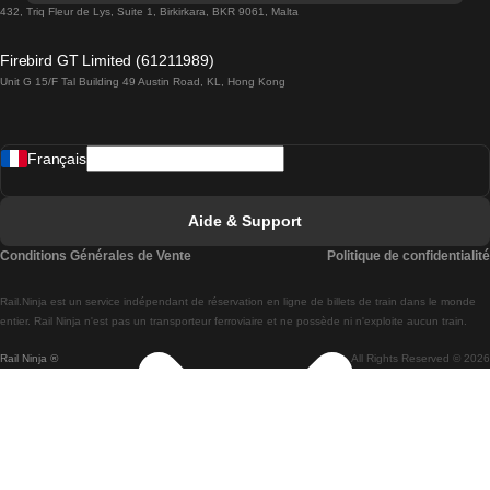
Trains de Lisbonne à Lagos
432, Triq Fleur de Lys, Suite 1, Birkirkara, BKR 9061, Malta
Trains de Lagos à Lisbonne
Firebird GT Limited (61211989)
Unit G 15/F Tal Building 49 Austin Road, KL, Hong Kong
Trains de Lisbonne à Madrid
Trains de Madrid à Lisbonne
Français
Trains de Lisbonne à Faro
Trains de Faro à Lisbonne
Aide & Support
Trains de Lisbonne à Coimbra
Conditions Générales de Vente
Politique de confidentialité
Trains de Coimbra à Lisbonne
Rail.Ninja est un service indépendant de réservation en ligne de billets de train dans le monde
Trains de Lisbonne à Braga
entier. Rail Ninja n'est pas un transporteur ferroviaire et ne possède ni n'exploite aucun train.
Rail Ninja ®
All Rights Reserved © 2026
Trains de Braga à Lisbonne
Trains de Porto à Coimbra
Trains de Coimbra à Porto
Trains de Barcelone à Madrid