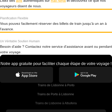
Lisez des
avis
authentiques sur
Rail Ninja
et découvrez ce que nos
voyageurs disent de nous.
Planification Flexible
Vous pouvez facilement réserver des billets de train jusqu'à un an à
l'avance.
Un Véritable Soutien Humain
Besoin d'aide ? Contactez notre service d'assistance avant ou pendant
votre voyage.
Notre app gratuite pour faciliter chaque étape de votre voyage !
Trains de Lisbonne à Porto
Trains de Porto à Lisbonne 
Trains de Lisbonne à Albufeira