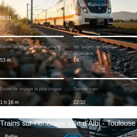
Premier train:
Le prix le plus bas:
06:11
$40
Durée de voyage la plus courte:
Nb. moyen de départs
quotidiens:
53 m
16
Durée de voyage la plus longue:
Dernier train:
1 h 16 m
22:32
Trains sur l’itinéraire Ville d'Albi - Toulouse
BeNe