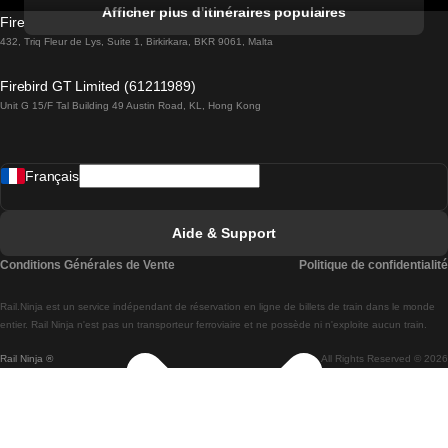
Trains de Albufeira à Lisbonne
Afficher plus d'itinéraires populaires
Firebird GT Limited (OC 1451)
Trains de Lisbonne à Lagos
432, Triq Fleur de Lys, Suite 1, Birkirkara, BKR 9061, Malta
Trains de Lagos à Lisbonne
Firebird GT Limited (61211989)
Unit G 15/F Tal Building 49 Austin Road, KL, Hong Kong
Trains de Lisbonne à Madrid
Trains de Madrid à Lisbonne
Français
Trains de Lisbonne à Faro
Trains de Faro à Lisbonne
Aide & Support
Trains de Lisbonne à Coimbra
Conditions Générales de Vente
Politique de confidentialité
Trains de Coimbra à Lisbonne
Rail.Ninja est un service indépendant de réservation en ligne de billets de train dans le monde
Trains de Lisbonne à Braga
entier. Rail Ninja n'est pas un transporteur ferroviaire et ne possède ni n'exploite aucun train.
Rail Ninja ®
All Rights Reserved © 2026
Trains de Braga à Lisbonne
Trains de Porto à Coimbra
Trains de Coimbra à Porto