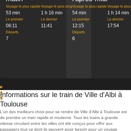
Voyage le plus rapide
Voyage le plus long
Voyage le plus rapide
Voyage le plus
53 min
1 h 16 min
54 min
1 h 14 min
Le premier
Le dernier
Le premier
Le dernier
06:11
11:41
12:15
17:54
Départs
Départs
7
6
1
Informations sur le train de Ville d'Albi à
2
3
Toulouse
L'un des meilleurs choix pour se rendre de Ville d'Albi à Toulouse est
de prendre un train rapide et moderne. Tous les trains à grande
vitesse circulant entre les villes ont été conçus pour offrir aux
passagers tout ce dont ils peuvent avoir besoin pour un voyage