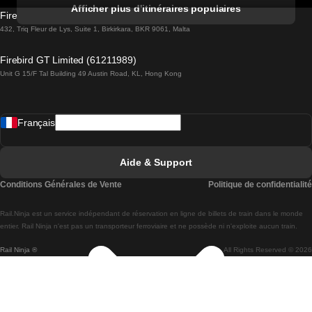
Trains de Albufeira à Lisbonne
Afficher plus d'itinéraires populaires
Firebird GT Limited (OC 1451)
Trains de Lisbonne à Lagos
432, Triq Fleur de Lys, Suite 1, Birkirkara, BKR 9061, Malta
Trains de Lagos à Lisbonne
Firebird GT Limited (61211989)
Unit G 15/F Tal Building 49 Austin Road, KL, Hong Kong
Trains de Lisbonne à Madrid
Trains de Madrid à Lisbonne
Français
Trains de Lisbonne à Faro
Trains de Faro à Lisbonne
Aide & Support
Trains de Lisbonne à Coimbra
Conditions Générales de Vente
Politique de confidentialité
Trains de Coimbra à Lisbonne
Rail.Ninja est un service indépendant de réservation en ligne de billets de train dans le monde
Trains de Lisbonne à Braga
entier. Rail Ninja n'est pas un transporteur ferroviaire et ne possède ni n'exploite aucun train.
Rail Ninja ®
All Rights Reserved © 2026
Trains de Braga à Lisbonne
Trains de Porto à Coimbra
Trains de Coimbra à Porto