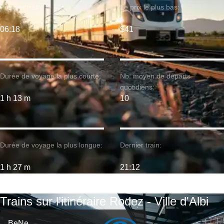
Premier train:
Le prix le plus bas:
06:18
$41
Durée de voyage la plus courte:
Nb. moyen de départs
quotidiens:
1 h 13 m
10
Durée de voyage la plus longue:
Dernier train:
1 h 27 m
21:12
Trains sur l’itinéraire Rodez - Ville d'Albi
BeNe