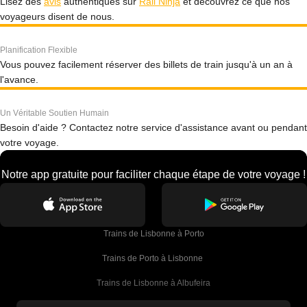
Lisez des
avis
authentiques sur
Rail Ninja
et découvrez ce que nos
voyageurs disent de nous.
Planification Flexible
Vous pouvez facilement réserver des billets de train jusqu'à un an à
l'avance.
Un Véritable Soutien Humain
Besoin d'aide ? Contactez notre service d'assistance avant ou pendant
votre voyage.
Notre app gratuite pour faciliter chaque étape de votre voyage !
Trains de Lisbonne à Porto
Trains de Porto à Lisbonne 
Trains de Lisbonne à Albufeira