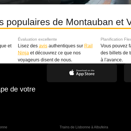
es populaires de Montauban et Vi
Évaluation excellente
Planification Fle
gue et
Lisez des
avis
authentiques sur
Rail
Vous pouvez f
Ninja
et découvrez ce que nos
des billets de 
.
voyageurs disent de nous.
à l'avance.
ape de votre
bonne 
Trains de Lisbonne à Albufeira