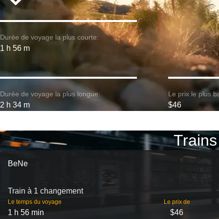
Durée de voyage la plus courte:
1 h 56 m
Durée de voyage la plus longue:
Le prix le plus b
2 h 34 m
$46
Trains 
BeNe
Train à 1 changement
Le temps du voyage
Le prix de
1 h 56 min
$46