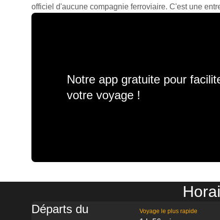
officiel d'aucune compagnie ferroviaire. C'est une entre
Notre app gratuite pour facili
votre voyage !
Horai
Départs du
Voyage le plus rapide