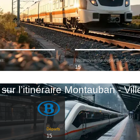
as:
Nb. moyen de départs quotidiens
15
sur l’itinéraire Montauban - Vill
Départs
15