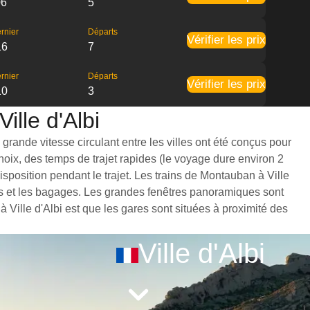
06
5
rnier
Départs
Vérifier les prix
16
7
rnier
Départs
Vérifier les prix
10
3
ille d'Albi
grande vitesse circulant entre les villes ont été conçus pour
hoix, des temps de trajet rapides (le voyage dure environ 2
sposition pendant le trajet. Les trains de Montauban à Ville
bes et les bagages. Les grandes fenêtres panoramiques sont
 Ville d'Albi est que les gares sont situées à proximité des
Ville d'Albi