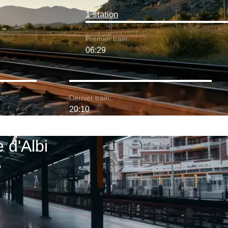
1 station
Premier train:
06:29
:
Dernier train:
20:10
e d'Albi