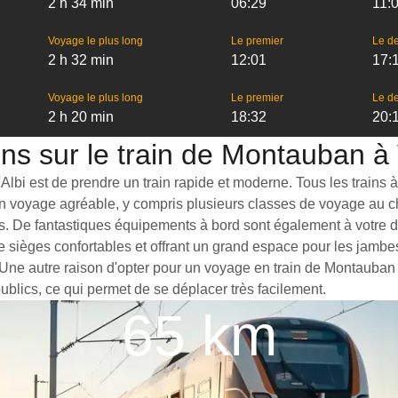
2 h 34 min
06:29
11:
Voyage le plus long
Le premier
Le de
2 h 32 min
12:01
17:
Voyage le plus long
Le premier
Le de
2 h 20 min
18:32
20:
ns sur le train de Montauban à V
lbi est de prendre un train rapide et moderne. Tous les trains à 
 un voyage agréable, y compris plusieurs classes de voyage au c
s. De fantastiques équipements à bord sont également à votre di
de sièges confortables et offrant un grand espace pour les jam
. Une autre raison d'opter pour un voyage en train de Montauban à
publics, ce qui permet de se déplacer très facilement.
65 km