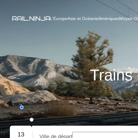
L'Europe
Asie et Océanie
Amériques
Moyen-Ori
Trains
Aller simple
Aller-retour
13
Ville de départ