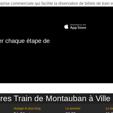
prise commerciale qui facilite la réservation de billets de train e
ter chaque étape de
res Train de Montauban à Ville 
Voyage le plus long
Le premier
Le de