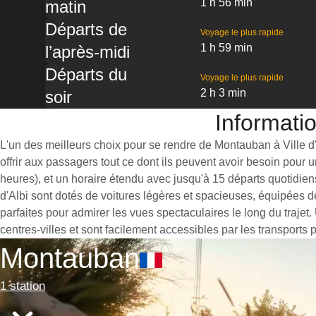
1 h 56 min
matin
Départs de
Voyage le plus rapide
1 h 59 min
l’après-midi
Départs du
Voyage le plus rapide
2 h 3 min
soir
Informatio
L'un des meilleurs choix pour se rendre de Montauban à Ville d'A
offrir aux passagers tout ce dont ils peuvent avoir besoin pour
heures), et un horaire étendu avec jusqu'à 15 départs quotidien
d'Albi sont dotés de voitures légères et spacieuses, équipées 
parfaites pour admirer les vues spectaculaires le long du trajet
centres-villes et sont facilement accessibles par les transports 
Montauban
1 station