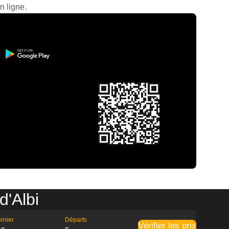
n ligne.
d'Albi
rnier
Départs
Vérifier les prix