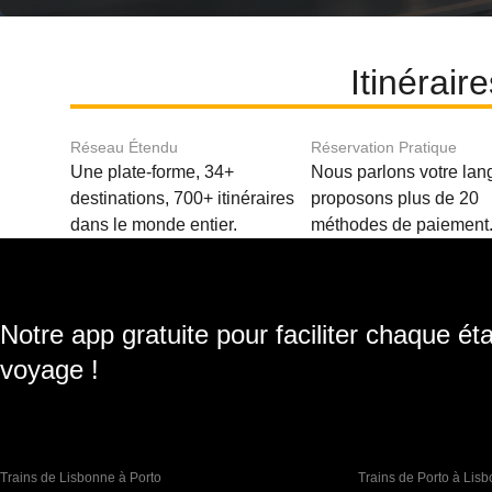
Itinérair
Réseau Étendu
Réservation Pratique
Une plate-forme, 34+
Nous parlons votre lan
destinations, 700+ itinéraires
proposons plus de 20
dans le monde entier.
méthodes de paiement
Notre app gratuite pour faciliter chaque ét
voyage !
Trains de Lisbonne à Porto
Trains de Porto à Lis