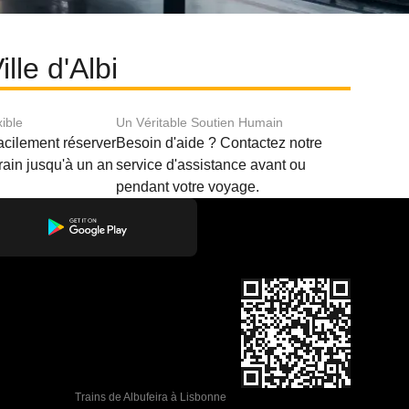
lle d'Albi
xible
Un Véritable Soutien Humain
acilement réserver
Besoin d'aide ? Contactez notre
train jusqu'à un an
service d'assistance avant ou
pendant votre voyage.
Trains de Albufeira à Lisbonne