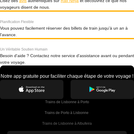
Lisez des
avis
authentiques sur
Rail Ninja
et découvrez ce que nos
voyageurs disent de nous.
Planification Flexible
Vous pouvez facilement réserver des billets de train jusqu'à un an à
l'avance.
Un Véritable Soutien Humain
Besoin d'aide ? Contactez notre service d'assistance avant ou pendant
votre voyage.
Notre app gratuite pour faciliter chaque étape de votre voyage !
Trains de Lisbonne à Porto
Trains de Porto à Lisbonne 
Trains de Lisbonne à Albufeira