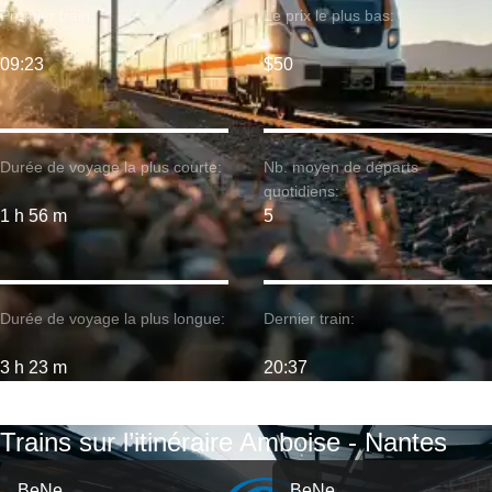
Premier train:
Le prix le plus bas:
09:23
$50
Durée de voyage la plus courte:
Nb. moyen de départs
quotidiens:
1 h 56 m
5
Durée de voyage la plus longue:
Dernier train:
3 h 23 m
20:37
Trains sur l’itinéraire Amboise - Nantes
BeNe
BeNe