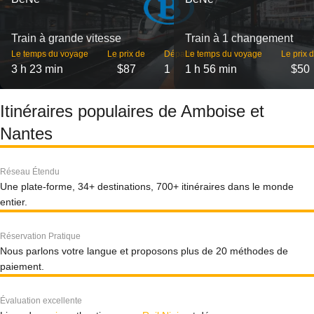
Train à grande vitesse
Train à 1 changement
Le temps du voyage
Le prix de
Départs
Le temps du voyage
Le prix 
3 h 23 min
$87
1
1 h 56 min
$50
Itinéraires populaires de Amboise et
Nantes
Réseau Étendu
Une plate-forme, 34+ destinations, 700+ itinéraires dans le monde
entier.
Réservation Pratique
Nous parlons votre langue et proposons plus de 20 méthodes de
paiement.
Évaluation excellente