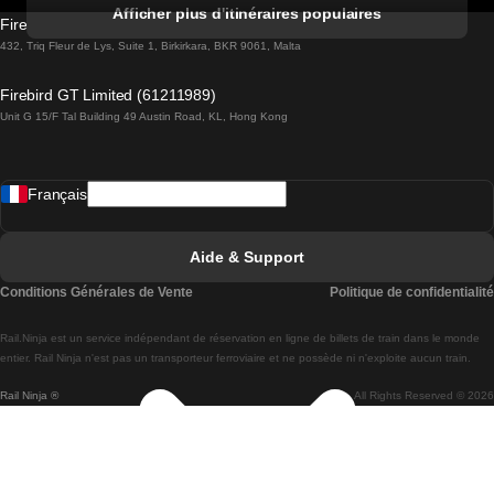
Trains de Albufeira à Lisbonne
Afficher plus d'itinéraires populaires
Firebird GT Limited (OC 1451)
Trains de Lisbonne à Lagos
432, Triq Fleur de Lys, Suite 1, Birkirkara, BKR 9061, Malta
Trains de Lagos à Lisbonne
Firebird GT Limited (61211989)
Unit G 15/F Tal Building 49 Austin Road, KL, Hong Kong
Trains de Lisbonne à Madrid
Trains de Madrid à Lisbonne
Français
Trains de Lisbonne à Faro
Trains de Faro à Lisbonne
Aide & Support
Trains de Lisbonne à Coimbra
Conditions Générales de Vente
Politique de confidentialité
Trains de Coimbra à Lisbonne
Rail.Ninja est un service indépendant de réservation en ligne de billets de train dans le monde
Trains de Lisbonne à Braga
entier. Rail Ninja n'est pas un transporteur ferroviaire et ne possède ni n'exploite aucun train.
Rail Ninja ®
All Rights Reserved © 2026
Trains de Braga à Lisbonne
Trains de Porto à Coimbra
Trains de Coimbra à Porto